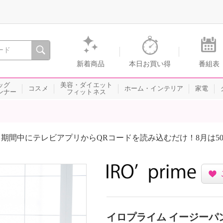
間を。通販・テレビショッピングのショップチャンネル
新着商品
本日お買い得
番組表
ッグ
美容・ダイエット
コスメ
ホーム・インテリア
家電
ンナー
フィットネス
期間中にテレビアプリからQRコードを読み込むだけ！8月は5
イロプライム イージーパ