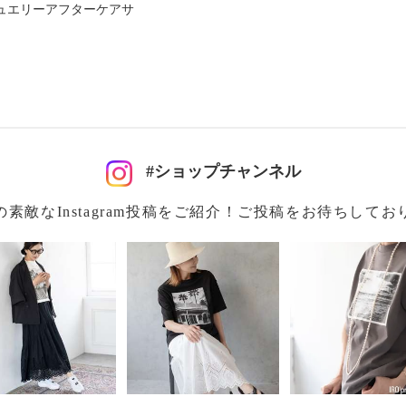
ン４％
ュエリーアフターケアサ
可
#ショップチャンネル
イクリーニング可
の素敵なInstagram投稿をご紹介！ご投稿をお待ちしてお
注意