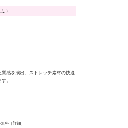
コミ
）
上質感を演出。ストレッチ素材の快適
ます。
料無料［
詳細
］