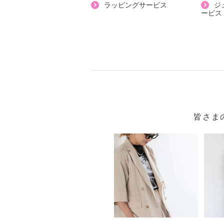
・ポリエステル９６％、ポリウレタ
ラッピングサービス
ジ
ービス
【メンテナンス（絵表示ラベル）】
・洗濯機：可
・漂白処理：塩素系・酸素系漂白不
・タンブル乾燥：不可
・自然乾燥：日陰の吊り干し
・アイロン仕上げ：可（低温）
・ドライクリーニング：石油系ドラ
・ウエットクリーニング：可
皆さま
【メンテナンス（ケアラベル）】
・単品洗い
・水や汗などによる色落ち、色移り
・摩擦による色落ち、色移り注意
・ネット使用
【原産国（地）】
・中国製