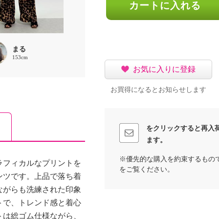
カートに入れる
まる
153cm
お気に入りに登録
お買得になるとお知らせします
をクリックすると再入
ます。
※優先的な購入を約束するもの
ラフィカルなプリントを
をご覧ください。
ンツです。上品で落ち着
ながらも洗練された印象
トで、トレンド感と着心
トは総ゴム仕様ながら、