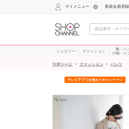
マイメニュー
新規会員登録
心おどる、瞬
靴・バ
ジュエリー
ファッション
小物・イ
SALE
>
>
TOPページ
ファッション
パンツ
ック！
テレビアプリを使おうキャンペーン
Zoom