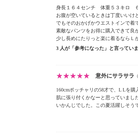
身長１６４センチ 体重５３キロ 
お腹が空いているときは丁度いいけど
でもそのおかげかウエストインで着
素敵なパンツをお得に購入できて良
少し長めにたりっと楽に着るならＬ
3 人が「参考になった」と言ってい
意外にサラサラ
160cmポッチャリの58才で、L Lを
肌に張り付くかなーと思っていまし
いかんじでした。この夏活躍しそう