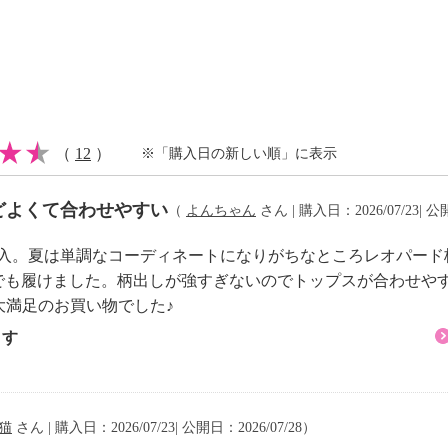
（
12
）
※「購入日の新しい順」に表示
どよくて合わせやすい
（
よんちゃん
さん | 購入日：2026/07/23| 公
購入。夏は単調なコーディネートになりがちなところレオパー
℃でも履けました。柄出しが強すぎないのでトップスが合わせや
大満足のお買い物でした♪
ます
猫
さん | 購入日：2026/07/23| 公開日：2026/07/28）