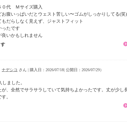
６０代 Ｍサイズ購入
お腹いっぱいだとウェスト苦しい〜ゴムがしっかりしてる(笑
てもだらしなく見えず、ジャストフィット
かったです
が良いかもしれません
ます
（
ナデシコ
さん | 購入日：2026/07/18| 公開日：2026/07/29）
購入しました。
たが、全然でサラサラしていて気持ちよかったです。丈が少し
です。