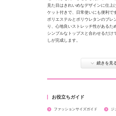
見た目はきれいめなデザインに仕上
ケット付きで、日常使いにも便利で
ポリエステルとポリウレタンのブレ
り、心地良いストレッチ性があるた
シンプルなトップスと合わせるだけ
しが完成します。
●普段と同じサイズをおすすめ
続きを見
【詳細】
・ボトムウエスト：総ゴム
・裏地：なし
・スリット：なし
・ポケット：外側（前）２個
お役立ちガイド
・ウエストにドローストリング入り
ファッションサイズガイド
ジ
【素材】