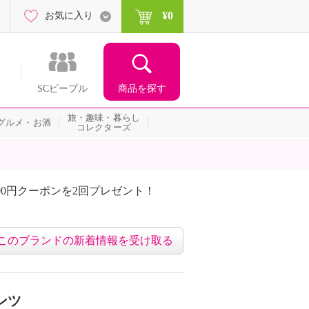
¥0
お気に入り
商品を探す
SCピープル
旅・趣味・暮らし
グルメ・お酒
コレクターズ
00円クーポンを2回プレゼント！
届いて当たる！サプライズ
このブランドの新着情報を受け取る
ンツ