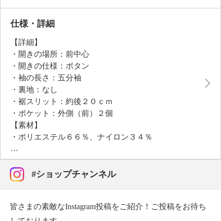
群です。肘下までのハーフスリーブにカフスをあしら
い、リラックス感と上品さを両立。オンでもオフでも
仕様・詳細
活躍する、使い勝手の良いアイテムです。
【詳細】
・開きの場所：前中心
●普段と同じサイズをおすすめ
・開きの仕様：ボタン
・袖の長さ：五分袖
・裏地：なし
・裾スリット：約後２０ｃｍ
・ポケット：外側（前）２個
【素材】
・ポリエステル６６％、ナイロン３４％
【メンテナンス（絵表示ラベル）】
・洗濯機：可
・漂白処理：塩素系・酸素系漂白不可
#ショップチャンネル
・タンブル乾燥：不可
・自然乾燥：日陰の吊り干し
皆さまの素敵なInstagram投稿をご紹介！ご投稿をお待ち
・アイロン仕上げ：可（低温）
・ドライクリーニング：石油系ドライクリーニング可
しております。