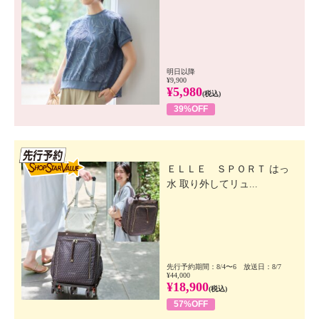
明日以降
¥9,900
¥5,980
(税込)
39%OFF
先行SSV
ＥＬＬＥ ＳＰＯＲＴ はっ
水 取り外してリュ...
先行予約期間：8/4〜6 放送日：8/7
¥44,000
¥18,900
(税込)
57%OFF