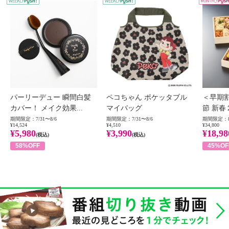
WEEKLY PUSH
W
パーリーデュー 瞬間白髪
ペコちゃん ポケッタブル
＜早期
カバー！ メイク効果...
マイバッグ
節 新春
期間限定：7/31〜8/6
期間限定：7/31〜8/6
期間限定：8
¥14,524
¥4,510
¥34,800
¥5,980
¥3,990
¥18,98
(税込)
(税込)
58%OFF
45%OF