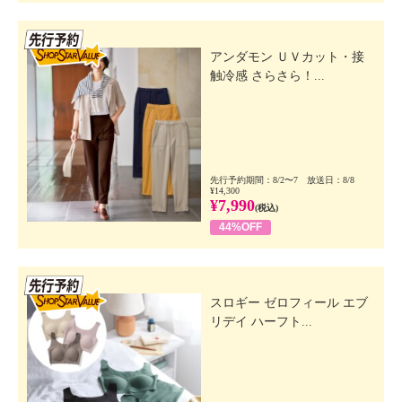
先行SSV
アンダモン ＵＶカット・接
触冷感 さらさら！...
先行予約期間：8/2〜7 放送日：8/8
¥14,300
¥7,990
(税込)
44%OFF
先行SSV
スロギー ゼロフィール エブ
リデイ ハーフト...