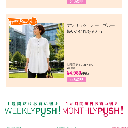
54%OFF
Happy Price Value
アンリック オー ブルー
軽やかに風をまとう...
期間限定：7/31〜8/6
¥8,900
¥4,980
(税込)
44%OFF