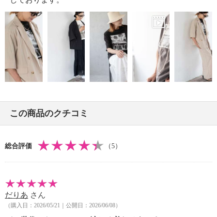
・ウエットクリーニング：可
【メンテナンス（ケアラベル）】
・長時間照射による変退色注意
・単品洗い
・水や汗などによる色落ち、色移り注意
・摩擦による色落ち、色移り注意
・過度な力をかけない
・ネット使用
【原産国（地）】
この商品のクチコミ
・中国製
総合評価
（5）
だりあ
さん
（購入日：2026/05/21｜公開日：2026/06/08）