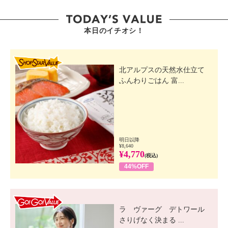
本日のイチオシ！
SHOP STAR VALUE
北アルプスの天然水仕立て
ふんわりごはん 富...
明日以降
¥8,640
¥4,770
(税込)
44%OFF
GO! GO! VALUE
ラ ヴァーグ デトワール
さりげなく決まる ...