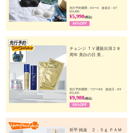
先行予約期間：8/1〜6 放送日：8/7
¥10,890
¥5,990
(税込)
44%OFF
先行SSV
チェンジ ＴＶ通販出演２８
周年 美白の日 美...
先行予約期間：7/27〜8/8 放送日：8/9
¥32,835
¥9,988
(税込)
69%OFF
Happy Price Value
祈平 純金 ２．５ｇ ＰＡＭ