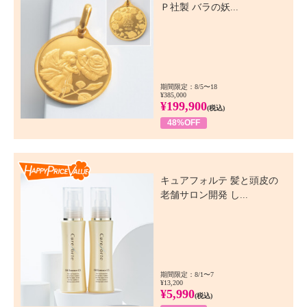
Ｐ社製 バラの妖...
期間限定：8/5〜18
¥385,000
¥199,900
(税込)
48%OFF
Happy Price Value
キュアフォルテ 髪と頭皮の
老舗サロン開発 し...
期間限定：8/1〜7
¥13,200
¥5,990
(税込)