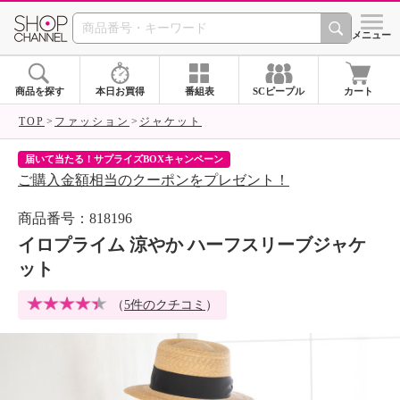
SHOP CHANNEL 
メニュー
商品を探す
本日お買得
番組表
SCピープル
カート
TOP
ファッション
ジャケット
届いて当たる！サプライズBOXキャンペーン
ク
ご購入金額相当のクーポンをプレゼント！
ク
商品番号：818196
イロプライム 涼やか ハーフスリーブジャケ
ット
（
5件のクチコミ
）