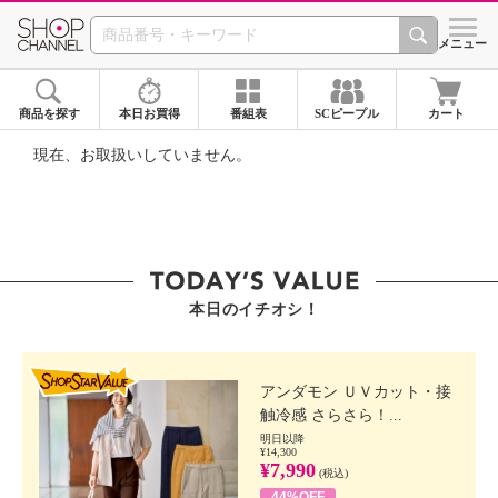
SHOP CHANNEL ショ
メニュー
商品を探す
本日お買得
番組表
SCピープル
カート
現在、お取扱いしていません。
本日のイチオシ！
SHOP STAR VALUE
アンダモン ＵＶカット・接
触冷感 さらさら！...
明日以降
¥14,300
¥7,990
(税込)
44%OFF