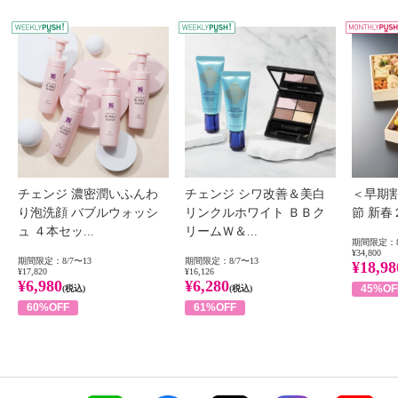
WEEKLY PUSH
W
チェンジ 濃密潤いふんわ
チェンジ シワ改善＆美白
＜早期
り泡洗顔 バブルウォッシ
リンクルホワイト ＢＢク
節 新
ュ ４本セッ...
リームＷ＆...
期間限定：8
¥34,800
期間限定：8/7〜13
期間限定：8/7〜13
¥18,98
¥17,820
¥16,126
¥6,980
¥6,280
45%OF
(税込)
(税込)
60%OFF
61%OFF