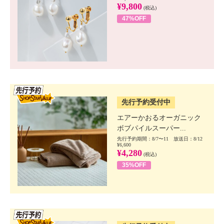
¥9,800
(税込)
47%OFF
SSV先行
先行予約受付中
エアーかおるオーガニック
ボブパイルスーパー...
先行予約期間：8/7〜11 放送日：8/12
¥6,600
¥4,280
(税込)
35%OFF
SSV先行