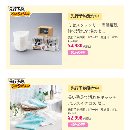
SSV先行
先行予約受付中
ミセスクレンリー 高濃度洗
浄で汚れが 滝のよ...
先行予約期間：8/7〜12 放送日：8/13
¥12,800
¥4,980
(税込)
61%OFF
SSV先行
先行予約受付中
長い毛足で汚れをキャッチ
パルスイクロス 薄...
先行予約期間：8/7〜10 放送日：8/11
¥5,940
¥2,998
(税込)
49%OFF