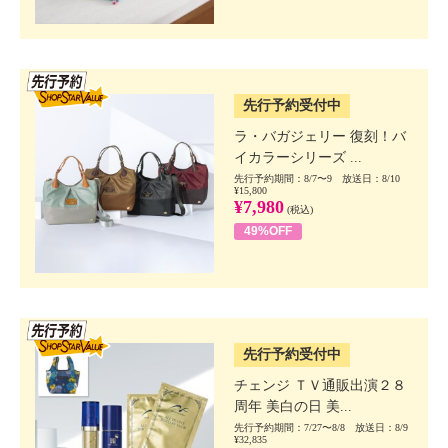
SSV先行
先行予約受付中
ラ・バガジェリー 復刻！バ
イカラーシリーズ ...
先行予約期間：8/7〜9 放送日：8/10
¥15,800
¥7,980
(税込)
49%OFF
SSV先行
先行予約受付中
チェンジ ＴＶ通販出演２８
周年 美白の日 美...
先行予約期間：7/27〜8/8 放送日：8/9
¥32,835