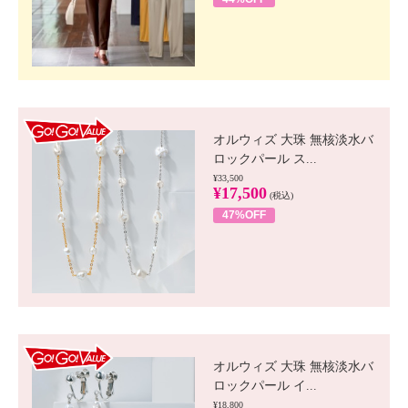
GO!GO! VALUE
オルウィズ 大珠 無核淡水バ
ロックパール ス...
¥33,500
¥17,500
(税込)
47%OFF
GO!GO! VALUE
オルウィズ 大珠 無核淡水バ
ロックパール イ...
¥18,800