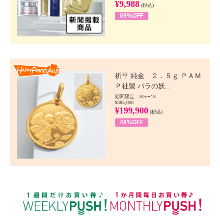
¥9,988
(税込)
69%OFF
Happy Price value
祈平 純金 ２．５ｇ ＰＡＭ
Ｐ社製 バラの妖...
期間限定：8/5〜18
¥385,000
¥199,900
(税込)
48%OFF