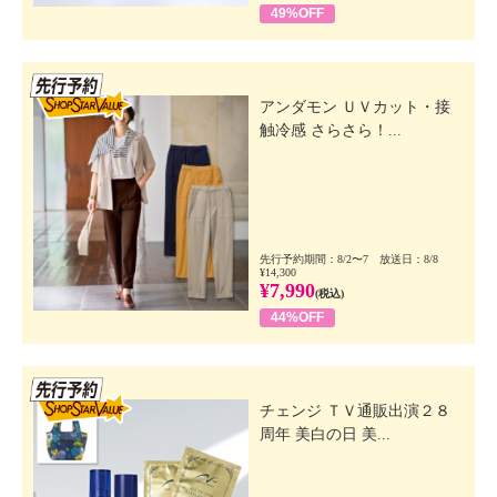
49%OFF
先行SSV
アンダモン ＵＶカット・接
触冷感 さらさら！...
先行予約期間：8/2〜7 放送日：8/8
¥14,300
¥7,990
(税込)
44%OFF
先行SSV
チェンジ ＴＶ通販出演２８
周年 美白の日 美...