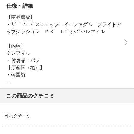
す。しっとりしたテクスチャーながら、べたつきにく
仕様・詳細
く、サラサラの仕上がりで、お肌にピタッと密着して
【商品構成】
ヨレにくく、くずれにくい仕様です。美容成分を９
・ザ フェイスショップ イェファダム ブライトア
９．８％以上、１８９種類（水、紫外線散乱剤、紫外
ップクッション ＤＸ １７ｇ×２※レフィル
線吸収剤、着色剤、香り成分含む）配合しています。
ＬＧ生活健康“皮膚科学研究所”がロイヤルレシピを用
【内容】
いて開発した成分も独自仕様で配合しました。日本限
※レフィル
定商品。
・付属品：パフ
＜配合／無配合表示＞
【原産国（地）】
タール系色素不使用
・韓国製
この商品のクチコミ
1件のクチコミ