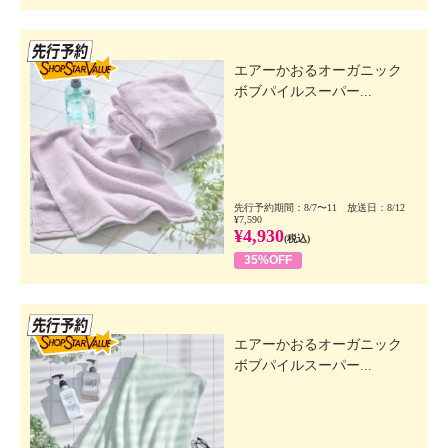
先行SSV
エアーかおるオーガニック
ボブパイルスーパー...
先行予約期間：8/7〜11 放送日：8/12
¥7,590
¥4,930
(税込)
35%OFF
先行SSV
エアーかおるオーガニック
ボブパイルスーパー...