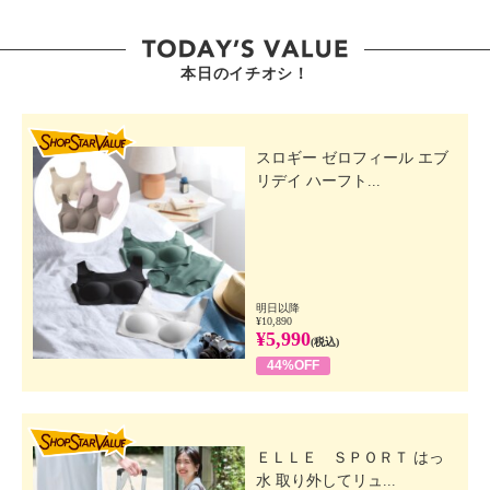
本日のイチオシ！
SHOP STAR VALUE
スロギー ゼロフィール エブ
リデイ ハーフト...
明日以降
¥10,890
¥5,990
(税込)
44%OFF
SHOP STAR VALUE
ＥＬＬＥ ＳＰＯＲＴ はっ
水 取り外してリュ...