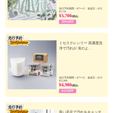
先行予約期間：8/7〜11 放送日：8/12
¥5,720
¥3,700
(税込)
35%OFF
先行SSV
ミセスクレンリー 高濃度洗
浄で汚れが 滝のよ...
先行予約期間：8/7〜12 放送日：8/13
¥12,800
¥4,980
(税込)
61%OFF
先行SSV
長い毛足で汚れをキャッチ