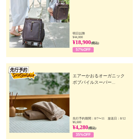
明日以降
¥44,000
¥18,900
(税込)
57%OFF
先行SSV
エアーかおるオーガニック
ボブパイルスーパー...
先行予約期間：8/7〜11 放送日：8/12
¥6,600
¥4,280
(税込)
35%OFF