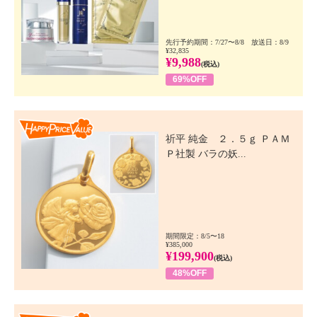
先行予約期間：7/27〜8/8 放送日：8/9
¥32,835
¥9,988
(税込)
69%OFF
Happy Price Value
祈平 純金 ２．５ｇ ＰＡＭ
Ｐ社製 バラの妖...
期間限定：8/5〜18
¥385,000
¥199,900
(税込)
48%OFF
Happy Price Value