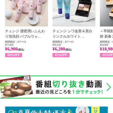
チェンジ 濃密潤いふんわ
チェンジ シワ改善＆美白
＜早期
り泡洗顔 バブルウォ...
リンクルホワイト ...
節 新春
期間限定：8/7〜13
期間限定：8/7〜13
期間限定：8
¥17,820
¥16,126
¥34,800
¥6,980
¥6,280
¥18,98
(税込)
(税込)
60%OFF
61%OFF
45%OF