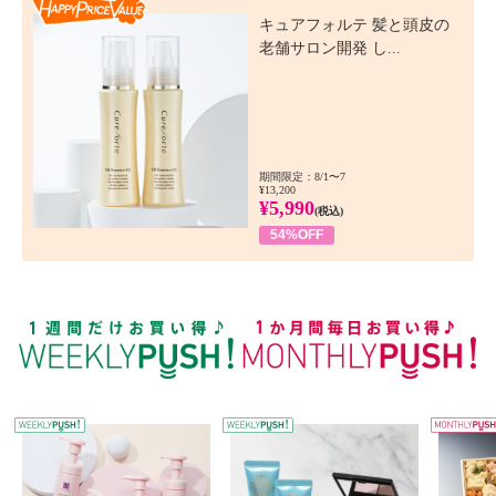
キュアフォルテ 髪と頭皮の
老舗サロン開発 し...
期間限定：8/1〜7
¥13,200
¥5,990
(税込)
54%OFF
WEEKLY PUSH
W