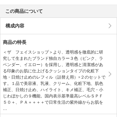
この商品について
構成内容
商品の特長
＜ザ フェイスショップ＞より、透明感を徹底的に研
究して生まれたブランド独自カラー３色（ピンク、ラ
ベンダー、イエロー）を採用し、透明感と清潔感があ
る印象のお肌に仕上げるクッションタイプの化粧下
地・日焼け止めのレフィル（詰替え用）×２のセットで
す。１品で美容液、乳液、クリーム、化粧下地、肌色
補正、日焼け止め、ハイライト、キメ補正、毛穴・小
じわぼかしの９機能。国内表示基準最高レベルＳＰＦ
５０＋、ＰＡ＋＋＋＋で日常生活の紫外線からお肌を
ガード。年齢と共に気になるくすんだ印象のお肌を、
メイク効果で明るく輝くようなツヤ肌へと演出しま