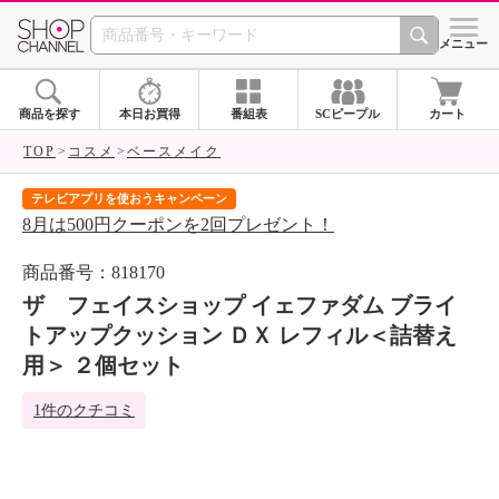
SHOP CHANNEL 
メニュー
商品を探す
本日お買得
番組表
SCピープル
カート
TOP
コスメ
ベースメイク
テレビアプリを使おうキャンペーン
届
8月は500円クーポンを2回プレゼント！
ご
商品番号：818170
ザ フェイスショップ イェファダム ブライ
トアップクッション ＤＸ レフィル＜詰替え
用＞ ２個セット
1件のクチコミ