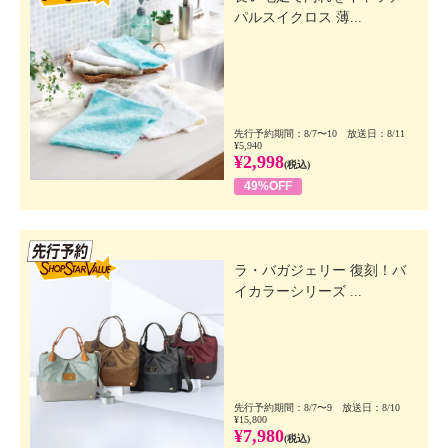
パルスイクロス 薄...
先行予約期間：8/7〜10 放送日：8/11
¥5,940
¥2,998
(税込)
49%OFF
先行SSV
ラ・バガジェリー 復刻！バ
イカラーシリーズ ...
先行予約期間：8/7〜9 放送日：8/10
¥15,800
¥7,980
(税込)