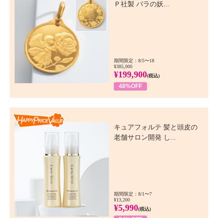
Ｐ社製 バラの妖...
期間限定：8/5〜18
¥385,000
¥199,900
(税込)
48%OFF
Happy Price Value
キュアフォルテ 髪と頭皮の
老舗サロン開発 し...
期間限定：8/1〜7
¥13,200
¥5,990
(税込)