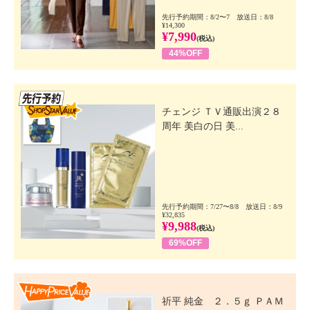
先行予約期間：8/2〜7 放送日：8/8
¥14,300
¥7,990
(税込)
44%OFF
先行SSV
チェンジ ＴＶ通販出演２８
周年 美白の日 美...
先行予約期間：7/27〜8/8 放送日：8/9
¥32,835
¥9,988
(税込)
69%OFF
Happy Price Value
祈平 純金 ２．５ｇ ＰＡＭ