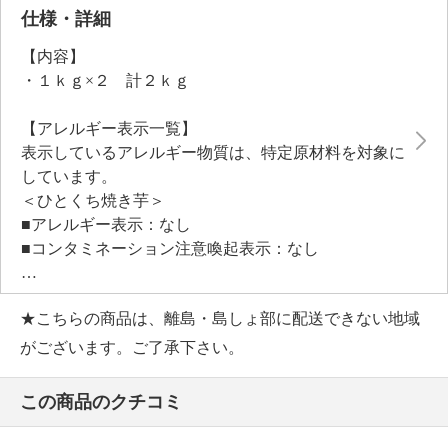
仕様・詳細
【内容】
・１ｋｇ×２ 計２ｋｇ
【アレルギー表示一覧】
表示しているアレルギー物質は、特定原材料を対象に
しています。
＜ひとくち焼き芋＞
■アレルギー表示：なし
■コンタミネーション注意喚起表示：なし
★こちらの商品は、離島・島しょ部に配送できない地域
【期限表示】
・商品発送日より 賞味期限 冷凍４ヶ月
がございます。ご了承下さい。
【同梱書類】
・あり
この商品のクチコミ