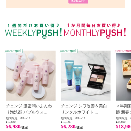
54%OFF
WEEKLY PUSH
W
チェンジ 濃密潤いふんわ
チェンジ シワ改善＆美白
＜早期
り泡洗顔 バブルウォ...
リンクルホワイト ...
節 新春
期間限定：8/7〜13
期間限定：8/7〜13
期間限定：8
¥17,820
¥16,126
¥34,800
¥6,980
¥6,280
¥18,98
(税込)
(税込)