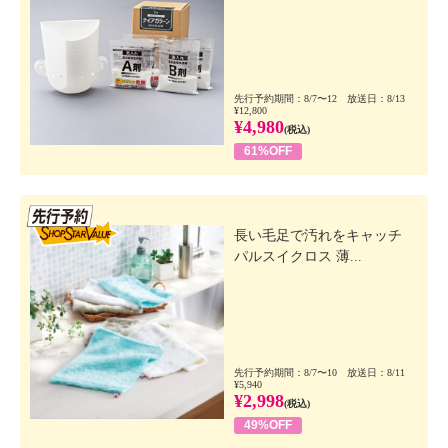
先行予約期間：8/7〜12 放送日：8/13
¥12,800
¥4,980
(税込)
61%OFF
先行SSV
長い毛足で汚れをキャッチ
パルスイクロス 薄...
先行予約期間：8/7〜10 放送日：8/11
¥5,940
¥2,998
(税込)
49%OFF