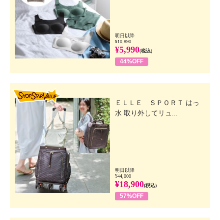
明日以降
¥10,890
¥5,990
(税込)
44%OFF
SHOP STAR VALUE
ＥＬＬＥ ＳＰＯＲＴ はっ
水 取り外してリュ...
明日以降
¥44,000
¥18,900
(税込)
57%OFF