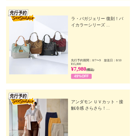
先行SSV
ラ・バガジェリー 復刻！バ
イカラーシリーズ ...
先行予約期間：8/7〜9 放送日：8/10
¥15,800
¥7,980
(税込)
49%OFF
先行SSV
アンダモン ＵＶカット・接
触冷感 さらさら！...