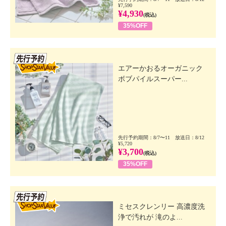
¥7,590
¥4,930
(税込)
35%OFF
先行SSV
エアーかおるオーガニック
ボブパイルスーパー...
先行予約期間：8/7〜11 放送日：8/12
¥5,720
¥3,700
(税込)
35%OFF
先行SSV
ミセスクレンリー 高濃度洗
浄で汚れが 滝のよ...