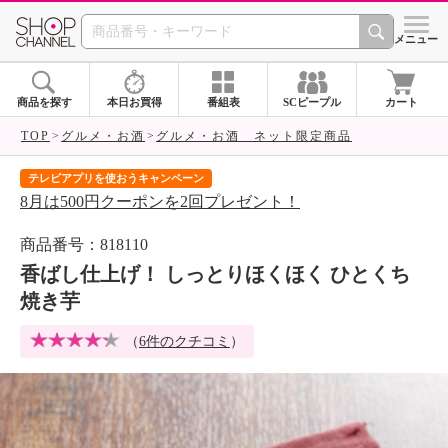
SHOP CHANNEL 
メニュー
商品を探す
本日お買得
番組表
SCピープル
カート
TOP
グルメ・お酒
グルメ・お酒 ネット限定商品
テレビアプリを使おうキャンペーン
届
8月は500円クーポンを2回プレゼント！
ご
商品番号：818110
香ばし仕上げ！ しっとりほくほく ひとくち
焼き芋
（
6件のクチコミ
）