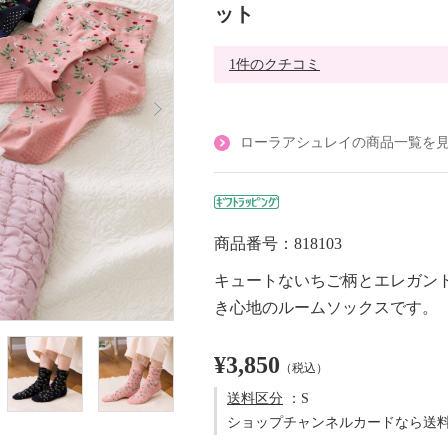
ット
1件のクチコミ
ローラアシュレイの商品一覧を
商品番号：818103
キュートないちご柄とエレガン
き心地のルームソックスです。
¥3,850
（税込）
送料区分
：S
ショップチャンネルカードなら送