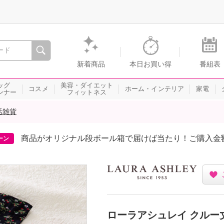
間を。通販・テレビショッピングのショップチャンネル
新着商品
本日お買い得
番組表
ッグ
美容・ダイエット
コスメ
ホーム・インテリア
家電
ンナー
フィットネス
活雑貨
商品がオリジナル段ボール箱で届けば当たり！ご購入金
ーン
ローラアシュレイ クルー