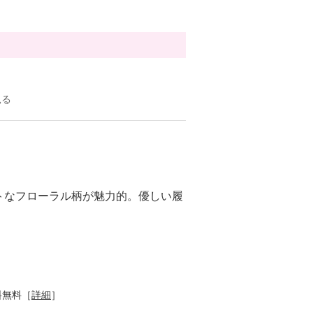
見る
トなフローラル柄が魅力的。優しい履
料無料［
詳細
］