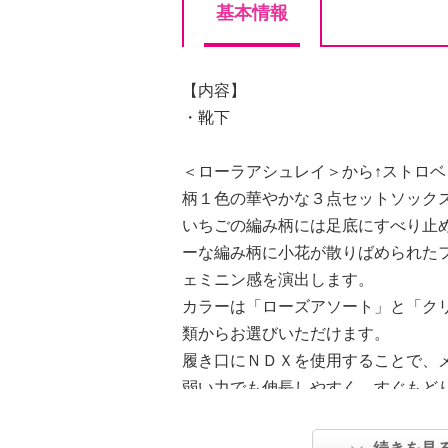
基本情報
【内容】
・靴下
＜ローラアシュレイ＞から↑ストロ
柄１色の華やかな３点セットソック
いちごの編み柄には足底にすべり止
ーな編み柄に小花が散りばめられた
ェミニン感を演出します。
カラーは「ローズアソート」と「ク
類からお選びいただけます。
履き口にＮＤＸを使用することで、
弱い力でも伸長しやすく、すぐもど
落ちにくく心地よい着用感を実現し
３色セットで届くので、家族で分け