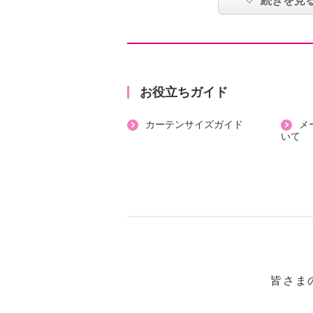
続きを見
もおすすめです。
【素材・材質・成分】
・ストロベリー柄：ポリエステル、
ウレタン
お役立ちガイド
・フローラル柄：綿、ナイロン、ポ
カーテンサイズガイド
メ
ン
いて
【サイズ】
・２２〜２４ｃｍ
【保証（有無）、保証期間】
・なし
・フローラル柄：日本製
【原産国（地）】
・ストロベリー柄：中国製
皆さま