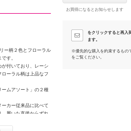
お買得になるとお知らせします
をクリックすると再入
ます。
ベリー柄２色とフローラル
※優先的な購入を約束するもの
をご覧ください。
スです。
めが付いており、レーシ
フローラル柄は上品なフ
リームアソート」の２種
メーカー従来品に比べて
り、履いた直後からずれ
ました。
合ったり、プレゼントに