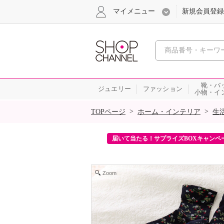
マイメニュー
新規会員登録
心おどる、瞬
靴・バ
ジュエリー
ファッション
小物・イ
SALE
>
>
TOPページ
ホーム・インテリア
生
ンを2回プレゼント！
届いて当たる！サプライズBOXキャンペ
Zoom