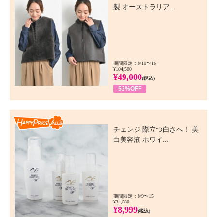
製 オーストラリア...
期間限定：8/10〜16
¥104,500
¥49,000
(税込)
53%OFF
Happy Price Value
チェンジ 際立つ白さへ！ 美
白美容液 ホワイ...
期間限定：8/9〜15
¥34,580
¥8,999
(税込)