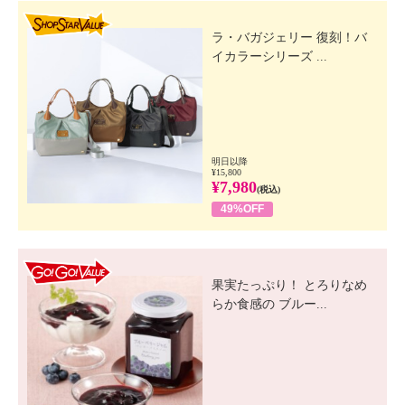
＜シャツ＞
SHOP STAR VALUE
【詳細】
ラ・バガジェリー 復刻！バ
・開きの場所：前中心
イカラーシリーズ ...
・開きの仕様：なし
・裏地：なし
・裾スリット：なし
・ポケット：外側（前）２個
【素材】
明日以降
¥15,800
・麻１００％
¥7,980
(税込)
【メンテナンス（絵表示ラベル）】
49%OFF
・手洗い：可
・漂白処理：塩素系・酸素系漂白不可
GO! GO! VALUE
・タンブル乾燥：不可
果実たっぷり！ とろりなめ
・自然乾燥：日陰の吊り干し
らか食感の ブルー...
・アイロン仕上げ：可（高温）
・ドライクリーニング：不可
・ウエットクリーニング：可
【メンテナンス（ケアラベル）】
・長時間照射による変退色注意