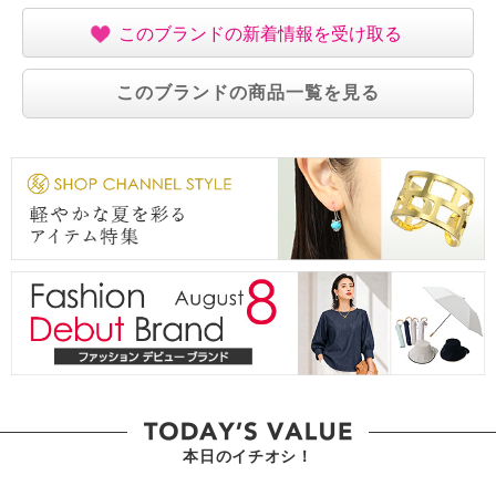
・漂白処理：塩素系・酸素系漂白不可
・タンブル乾燥：不可
このブランドの新着情報を受け取る
・自然乾燥：日陰の吊り干し
・アイロン仕上げ：不可
このブランドの商品一覧を見る
・ドライクリーニング：石油系ドライクリーニング可
・ウエットクリーニング：可
【メンテナンス（ケアラベル）】
・長時間照射による変退色注意
・洗濯の繰り返しによる変退色注意
・クリーニングの繰り返しによる変退色注意
・単品洗い
・水や汗などによる色落ち、色移り注意
・摩擦による色落ち、色移り注意
・素材の特性上、多少の縮みあり
・過度な力をかけない
・ネット使用
【原産国（地）】
・中国製
本日のイチオシ！