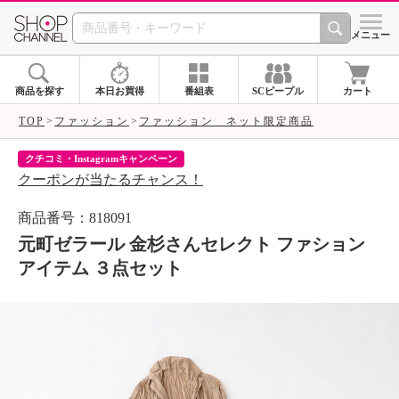
SHOP CHANNEL 
メニュー
商品を探す
本日お買得
番組表
SCピープル
カート
TOP
ファッション
ファッション ネット限定商品
クチコミ・Instagramキャンペーン
ネ
クーポンが当たるチャンス！
ネ
商品番号：818091
元町ゼラール 金杉さんセレクト ファション
アイテム ３点セット