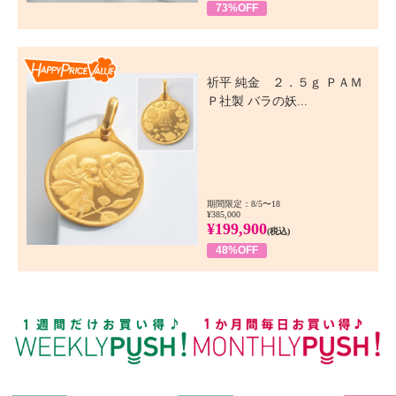
73%OFF
Happy Price Value
祈平 純金 ２．５ｇ ＰＡＭ
Ｐ社製 バラの妖...
期間限定：8/5〜18
¥385,000
¥199,900
(税込)
48%OFF