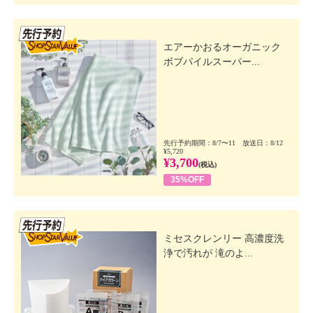
先行SSV
エアーかおるオーガニック
ボブパイルスーパー...
先行予約期間：8/7〜11 放送日：8/12
¥5,720
¥3,700
(税込)
35%OFF
先行SSV
ミセスクレンリー 高濃度洗
浄で汚れが 滝のよ...