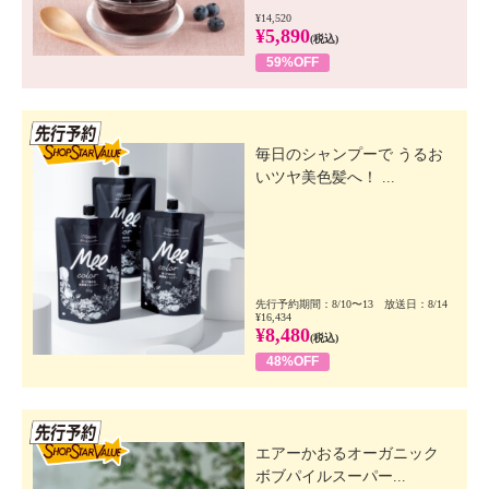
・洗濯の繰り返しによる変退色注意
¥14,520
¥5,890
(税込)
・クリーニングの繰り返しによる変退色注意
59%OFF
・単品洗い
・水や汗などによる色落ち、色移り注意
・摩擦による色落ち、色移り注意
先行SSV
・素材の特性上、多少の縮みあり
毎日のシャンプーで うるお
・毛玉が生じるおそれあり
いツヤ美色髪へ！ ...
・過度な力をかけない
・ネット使用
【その他】
−−−−−−−−−−−−−−−−−−−−−−−−−−−−−−−−−−−−−−−−−−
−−−−−−−−−−−−−−−−−−−−−−−−−−−−−−−−−−−−−−−−−−
先行予約期間：8/10〜13 放送日：8/14
¥16,434
−−−−−−−−−−−−−−−−
¥8,480
(税込)
−
48%OFF
【原産国（地）】
・ミャンマー製
先行SSV
＜その他アイテム＞
エアーかおるオーガニック
【サイズ（コメント）】
ボブパイルスーパー...