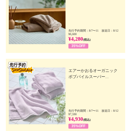
※アイテムが多岐に渡るため、対応するヌード寸法の
み記載
【その他】
【詳細】
・各アイテムにより異なる
先行予約期間：8/7〜11 放送日：8/12
¥6,600
【素材】
¥4,280
(税込)
・各アイテムにより異なる
35%OFF
【お手入れ方法】
・各アイテムにより異なる
※縫付、下げ札の表示が異なる商品が入る場合あり
先行SSV
・Ｓ：Ｓ、７ＡＲＭ：Ｍ、９ＡＲＬ：Ｌ、１１ＡＲＬ
エアーかおるオーガニック
ボブパイルスーパー...
Ｌ：ＬＬ、１３ＡＲ３Ｌ：３Ｌ、１５ＡＲ
【原産国（地）】
・各製品の表示をご確認ください
先行予約期間：8/7〜11 放送日：8/12
¥7,590
¥4,930
(税込)
35%OFF