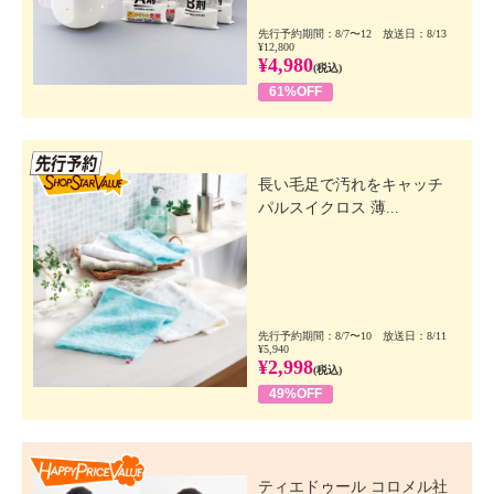
先行予約期間：8/7〜12 放送日：8/13
¥12,800
¥4,980
(税込)
61%OFF
先行SSV
長い毛足で汚れをキャッチ
パルスイクロス 薄...
先行予約期間：8/7〜10 放送日：8/11
¥5,940
¥2,998
(税込)
49%OFF
Happy Price Value
ティエドゥール コロメル社