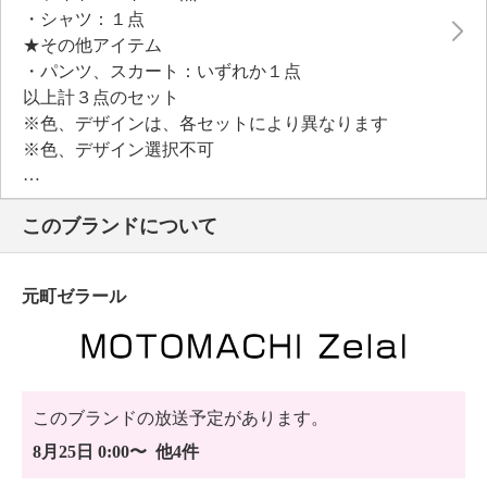
・シャツ：１点
★その他アイテム
・パンツ、スカート：いずれか１点
以上計３点のセット
※色、デザインは、各セットにより異なります
※色、デザイン選択不可
＜ライトコート＞
このブランドについて
【詳細】
・開きの場所：前中心
・開きの仕様：ボタン
元町ゼラール
・裏地：なし
・裾スリット：なし
・ポケット：外側（前）２個
【素材】
・麻１００％
このブランドの放送予定があります。
【メンテナンス（絵表示ラベル）】
8月25日 0:00〜 他4件
・手洗い：可