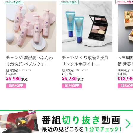
WEEKLY PUSH
W
チェンジ 濃密潤いふんわ
チェンジ シワ改善＆美白
＜早期
り泡洗顔 バブルウォ...
リンクルホワイト ...
節 新春
期間限定：8/7〜13
期間限定：8/7〜13
期間限定：8
¥17,820
¥16,126
¥34,800
¥6,980
¥6,280
¥18,98
(税込)
(税込)
60%OFF
61%OFF
45%OF