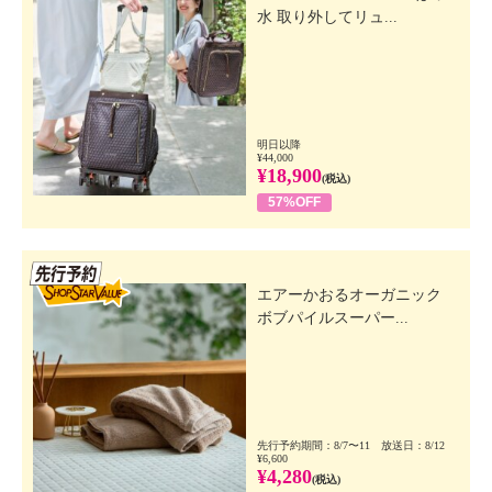
水 取り外してリュ...
明日以降
¥44,000
¥18,900
(税込)
57%OFF
先行SSV
エアーかおるオーガニック
ボブパイルスーパー...
先行予約期間：8/7〜11 放送日：8/12
¥6,600
¥4,280
(税込)