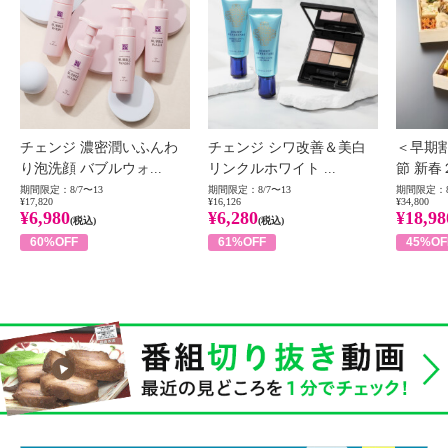
チェンジ 濃密潤いふんわ
チェンジ シワ改善＆美白
＜早期
り泡洗顔 バブルウォ...
リンクルホワイト ...
節 新春
期間限定：8/7〜13
期間限定：8/7〜13
期間限定：8
¥17,820
¥16,126
¥34,800
¥6,980
¥6,280
¥18,98
(税込)
(税込)
60%OFF
61%OFF
45%OF