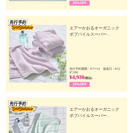
35%OFF
先行SSV
エアーかおるオーガニック
ボブパイルスーパー...
先行予約期間：8/7〜11 放送日：8/12
¥7,590
¥4,930
(税込)
35%OFF
先行SSV
エアーかおるオーガニック
ボブパイルスーパー...