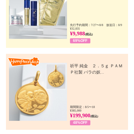
先行予約期間：7/27〜8/8 放送日：8/9
¥32,835
¥9,988
(税込)
69%OFF
Happy Price Value
祈平 純金 ２．５ｇ ＰＡＭ
Ｐ社製 バラの妖...
期間限定：8/5〜18
¥385,000
¥199,900
(税込)
48%OFF