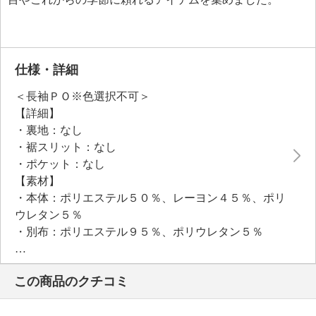
仕様・詳細
＜長袖ＰＯ※色選択不可＞
【詳細】
・裏地：なし
・裾スリット：なし
・ポケット：なし
【素材】
・本体：ポリエステル５０％、レーヨン４５％、ポリ
ウレタン５％
・別布：ポリエステル９５％、ポリウレタン５％
【メンテナンス（絵表示ラベル）】
・手洗い：可
この商品のクチコミ
・漂白処理：塩素系・酸素系漂白不可
・タンブル乾燥：不可