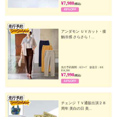
¥7,980
(税込)
49%OFF
先行SSV
アンダモン ＵＶカット・接
触冷感 さらさら！...
先行予約期間：8/2〜7 放送日：8/8
¥14,300
¥7,990
(税込)
44%OFF
先行SSV
チェンジ ＴＶ通販出演２８
周年 美白の日 美...