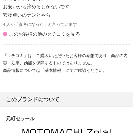
・ネット使用
お安いから諦めるしかないです。
【原産国（地）】
安物買いのナンとやら
・中国製
4 人が「参考になった」と言っています
＜タンクトップＰＯ※色選択不可＞
このお客様の他のクチコミを見る
【詳細】
・裏地：なし
・裾スリット：なし
「クチコミ」は、ご購入いただいたお客様の感想であり、商品の内
・ポケット：なし
容、効果、効能を保障するものではありません。
【素材】
商品情報については「基本情報」にてご確認ください。
・麻５０％、綿５０％
【メンテナンス（絵表示ラベル）】
・手洗い：可
・漂白処理：塩素系・酸素系漂白不可
このブランドについて
・タンブル乾燥：不可
・自然乾燥：日陰の吊り干し
元町ゼラール
・アイロン仕上げ：可（高温）
・ドライクリーニング：不可