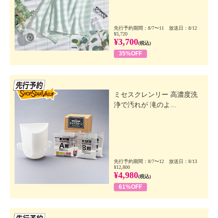
先行予約期間：8/7〜11 放送日：8/12
¥5,720
¥3,700
(税込)
35%OFF
先行SSV
ミセスクレンリー 高濃度洗
浄で汚れが 滝のよ...
先行予約期間：8/7〜12 放送日：8/13
¥12,800
¥4,980
(税込)
61%OFF
先行SSV