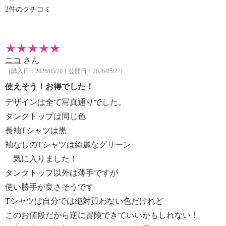
・自然乾燥：日陰の平干し
2件のクチコミ
・アイロン仕上げ：可（低温）
・ドライクリーニング：不可
・ウエットクリーニング：可
【メンテナンス（ケアラベル）】
ニコ
さん
・長時間照射による変退色注意
（購入日：2026/05/20｜公開日：2026/05/27）
・単品洗い
・水や汗などによる色落ち、色移り注意
使えそう！お得でした！
・摩擦による色落ち、色移り注意
デザインは全て写真通りでした。
・素材の特性上、多少の縮みあり
タンクトップは同じ色
・過度な力をかけない
長袖Tシャツは黒
・ネット使用
袖なしのTシャツは綺麗なグリーン
【原産国（地）】
・中国製
気に入りました！
タンクトップ以外は薄手ですが
＜ノースリーブＰＯ※色選択不可＞
使い勝手が良さそうです
【詳細】
Tシャツは自分では絶対買わない色だけれど
・裏地：なし
このお値段だから逆に冒険できていいかもしれない！
・裾スリット：約右４ｃｍ、左４ｃｍ