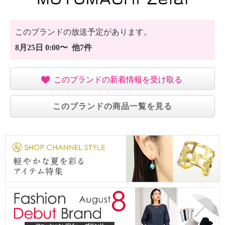
・ウエットクリーニング：可
【メンテナンス（ケアラベル）】
・長時間照射による変退色注意
このブランドの放送予定があります。
・洗濯の繰り返しによる変退色注意
8月25日 0:00〜 他7件
・クリーニングの繰り返しによる変退色注意
・単品洗い
・水や汗などによる色落ち、色移り注意
このブランドの新着情報を受け取る
・摩擦による色落ち、色移り注意
・素材の特性上、多少の縮みあり
このブランドの商品一覧を見る
・過度な力をかけない
【原産国（地）】
・中国製