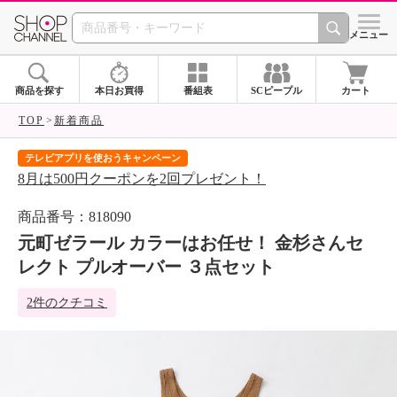
SHOP CHANNEL 
メニュー
商品を探す
本日お買得
番組表
SCピープル
カート
TOP
新着商品
テレビアプリを使おうキャンペーン
届
8月は500円クーポンを2回プレゼント！
ご
商品番号：818090
元町ゼラール カラーはお任せ！ 金杉さんセ
レクト プルオーバー ３点セット
2件のクチコミ