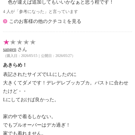
色が違えば追加してもいいかなぁと思う程です！
・ポケット：なし
【素材】
4 人が「参考になった」と言っています
・綿７０％、ポリエステル３０％
このお客様の他のクチコミを見る
【メンテナンス（絵表示ラベル）】
・手洗い：可
・漂白処理：塩素系・酸素系漂白不可
・タンブル乾燥：不可
sangen
さん
・自然乾燥：日陰の吊り干し
（購入日：2026/05/15｜公開日：2026/05/27）
・アイロン仕上げ：可（中温）
あきらめ！
・ドライクリーニング：石油系ドライクリーニング可
表記されたサイズでLLにしたのに
・ウエットクリーニング：可
【メンテナンス（ケアラベル）】
大きくてダメです！デレデレブッカブカ。バストに合わせ
・長時間照射による変退色注意
たけど・・
・単品洗い
Lにしておけば良かった。
・水や汗などによる色落ち、色移り注意
・摩擦による色落ち、色移り注意
家の中で着るしかない。
・素材の特性上、多少の縮みあり
でもプルオーバーはデカ過ぎ！
・毛玉が生じるおそれあり
・過度な力をかけない
家でも着れません。