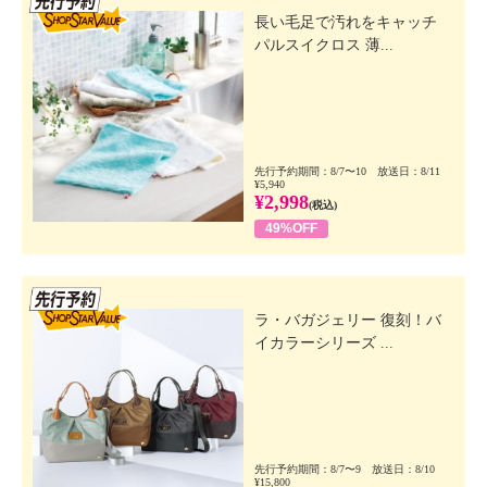
長い毛足で汚れをキャッチ
パルスイクロス 薄...
先行予約期間：8/7〜10 放送日：8/11
¥5,940
¥2,998
(税込)
49%OFF
先行SSV
ラ・バガジェリー 復刻！バ
イカラーシリーズ ...
先行予約期間：8/7〜9 放送日：8/10
¥15,800