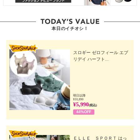
本日のイチオシ！
SHOP STAR VALUE
スロギー ゼロフィール エブ
リデイ ハーフト...
明日以降
¥10,890
¥5,990
(税込)
44%OFF
SHOP STAR VALUE
ＥＬＬＥ ＳＰＯＲＴ はっ