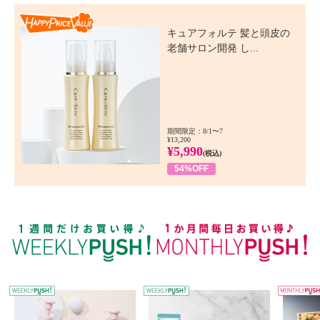
Happy Price Value
キュアフォルテ 髪と頭皮の
老舗サロン開発 し...
期間限定：8/1〜7
¥13,200
¥5,990
(税込)
54%OFF
WEEKLY PUSH
W