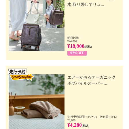
水 取り外してリュ...
明日以降
¥44,000
¥18,900
(税込)
57%OFF
先行SSV
エアーかおるオーガニック
ボブパイルスーパー...
先行予約期間：8/7〜11 放送日：8/12
¥6,600
¥4,280
(税込)