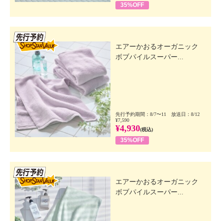
35%OFF
先行SSV
エアーかおるオーガニック
ボブパイルスーパー...
先行予約期間：8/7〜11 放送日：8/12
¥7,590
¥4,930
(税込)
35%OFF
先行SSV
エアーかおるオーガニック
ボブパイルスーパー...