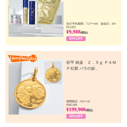
先行予約期間：7/27〜8/8 放送日：8/9
¥32,835
¥9,988
(税込)
69%OFF
Happy Price Value
祈平 純金 ２．５ｇ ＰＡＭ
Ｐ社製 バラの妖...
期間限定：8/5〜18
¥385,000
¥199,900
(税込)
48%OFF