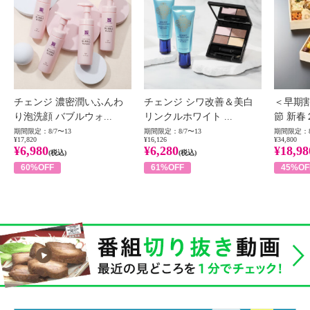
チェンジ 濃密潤いふんわ
チェンジ シワ改善＆美白
＜早期
り泡洗顔 バブルウォ...
リンクルホワイト ...
節 新春
期間限定：8/7〜13
期間限定：8/7〜13
期間限定：8
¥17,820
¥16,126
¥34,800
¥6,980
¥6,280
¥18,98
(税込)
(税込)
60%OFF
61%OFF
45%OF