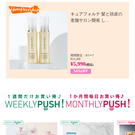
Happy Price Value
キュアフォルテ 髪と頭皮の
老舗サロン開発 し...
期間限定：8/1〜7
¥13,200
¥5,990
(税込)
54%OFF
WEEKLY PUSH
W