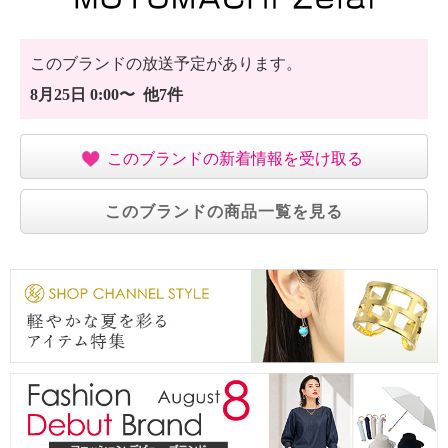
・ウエットクリーニング：可
【メンテナンス（ケアラベル）】
・長時間照射による変退色注意
このブランドの放送予定があります。
・洗濯の繰り返しによる変退色注意
8月25日 0:00〜 他7件
・クリーニングの繰り返しによる変退色注意
・単品洗い
・水や汗などによる色落ち、色移り注意
このブランドの新着情報を受け取る
・摩擦による色落ち、色移り注意
・素材の特性上、多少の縮みあり
このブランドの商品一覧を見る
・過度な力をかけない
【原産国（地）】
・中国製