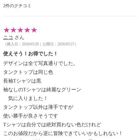
・自然乾燥：日陰の平干し
2件のクチコミ
・アイロン仕上げ：可（低温）
・ドライクリーニング：不可
・ウエットクリーニング：可
【メンテナンス（ケアラベル）】
ニコ
さん
・長時間照射による変退色注意
（購入日：2026/05/20｜公開日：2026/05/27）
・単品洗い
・水や汗などによる色落ち、色移り注意
使えそう！お得でした！
・摩擦による色落ち、色移り注意
デザインは全て写真通りでした。
・素材の特性上、多少の縮みあり
タンクトップは同じ色
・過度な力をかけない
長袖Tシャツは黒
・ネット使用
袖なしのTシャツは綺麗なグリーン
【原産国（地）】
・中国製
気に入りました！
タンクトップ以外は薄手ですが
＜ノースリーブＰＯ※色選択不可＞
使い勝手が良さそうです
【詳細】
Tシャツは自分では絶対買わない色だけれど
・裏地：なし
このお値段だから逆に冒険できていいかもしれない！
・裾スリット：約右４ｃｍ、左４ｃｍ