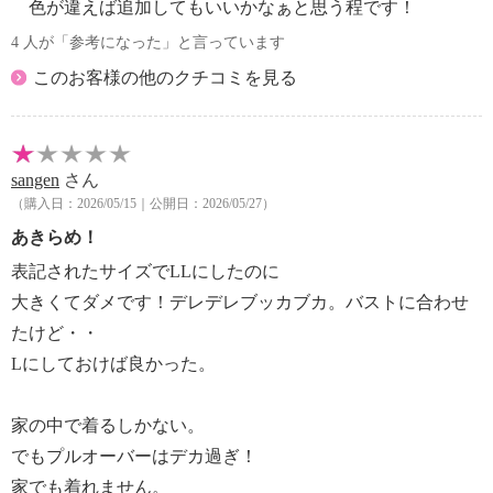
色が違えば追加してもいいかなぁと思う程です！
・ポケット：なし
【素材】
4 人が「参考になった」と言っています
・綿７０％、ポリエステル３０％
このお客様の他のクチコミを見る
【メンテナンス（絵表示ラベル）】
・手洗い：可
・漂白処理：塩素系・酸素系漂白不可
・タンブル乾燥：不可
sangen
さん
・自然乾燥：日陰の吊り干し
（購入日：2026/05/15｜公開日：2026/05/27）
・アイロン仕上げ：可（中温）
あきらめ！
・ドライクリーニング：石油系ドライクリーニング可
表記されたサイズでLLにしたのに
・ウエットクリーニング：可
【メンテナンス（ケアラベル）】
大きくてダメです！デレデレブッカブカ。バストに合わせ
・長時間照射による変退色注意
たけど・・
・単品洗い
Lにしておけば良かった。
・水や汗などによる色落ち、色移り注意
・摩擦による色落ち、色移り注意
家の中で着るしかない。
・素材の特性上、多少の縮みあり
でもプルオーバーはデカ過ぎ！
・毛玉が生じるおそれあり
・過度な力をかけない
家でも着れません。