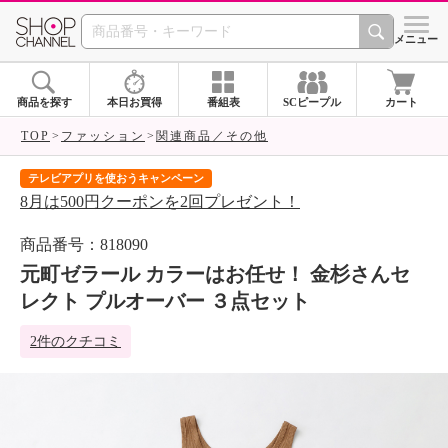
SHOP CHANNEL 
メニュー
商品を探す
本日お買得
番組表
SCピープル
カート
TOP
ファッション
関連商品／その他
テレビアプリを使おうキャンペーン
届
8月は500円クーポンを2回プレゼント！
ご
商品番号：818090
元町ゼラール カラーはお任せ！ 金杉さんセ
レクト プルオーバー ３点セット
2件のクチコミ