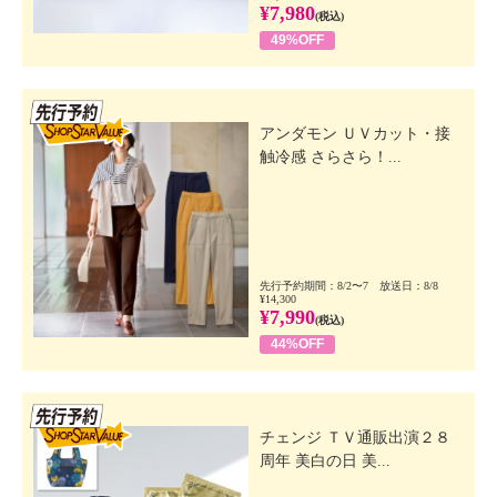
¥7,980
(税込)
49%OFF
先行SSV
アンダモン ＵＶカット・接
触冷感 さらさら！...
先行予約期間：8/2〜7 放送日：8/8
¥14,300
¥7,990
(税込)
44%OFF
先行SSV
チェンジ ＴＶ通販出演２８
周年 美白の日 美...