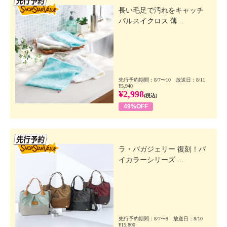
長い毛足で汚れをキャッチ
パルスイクロス 薄...
先行予約期間：8/7〜10 放送日：8/11
¥5,940
¥2,998
(税込)
49%OFF
先行SSV
ラ・バガジェリー 復刻！バ
イカラーシリーズ ...
先行予約期間：8/7〜9 放送日：8/10
¥15,800