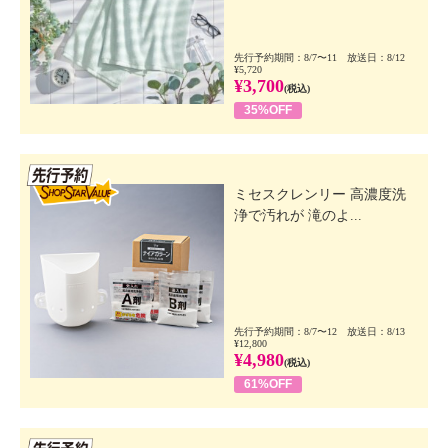
先行予約期間：8/7〜11 放送日：8/12
¥5,720
¥3,700
(税込)
35%OFF
先行SSV
ミセスクレンリー 高濃度洗
浄で汚れが 滝のよ...
先行予約期間：8/7〜12 放送日：8/13
¥12,800
¥4,980
(税込)
61%OFF
先行SSV