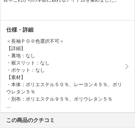
仕様・詳細
＜長袖ＰＯ※色選択不可＞
【詳細】
・裏地：なし
・裾スリット：なし
・ポケット：なし
【素材】
・本体：ポリエステル５０％、レーヨン４５％、ポリ
ウレタン５％
・別布：ポリエステル９５％、ポリウレタン５％
【メンテナンス（絵表示ラベル）】
・手洗い：可
この商品のクチコミ
・漂白処理：塩素系・酸素系漂白不可
・タンブル乾燥：不可