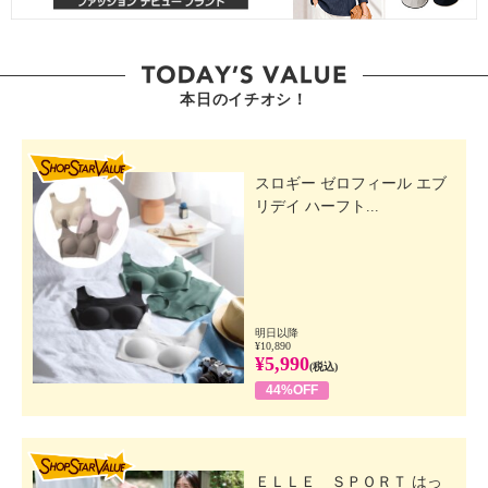
本日のイチオシ！
SHOP STAR VALUE
スロギー ゼロフィール エブ
リデイ ハーフト...
明日以降
¥10,890
¥5,990
(税込)
44%OFF
SHOP STAR VALUE
ＥＬＬＥ ＳＰＯＲＴ はっ