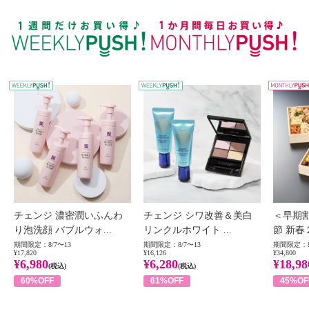
WEEKLY PUSH
W
チェンジ 濃密潤いふんわ
チェンジ シワ改善＆美白
＜早期
り泡洗顔 バブルウォ...
リンクルホワイト ...
節 新春
期間限定：8/7〜13
期間限定：8/7〜13
期間限定：8
¥17,820
¥16,126
¥34,800
¥6,980
¥6,280
¥18,98
(税込)
(税込)
60%OFF
61%OFF
45%OF