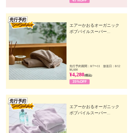
47%OFF
先行SSV
エアーかおるオーガニック
ボブパイルスーパー...
先行予約期間：8/7〜11 放送日：8/12
¥6,600
¥4,280
(税込)
35%OFF
先行SSV
エアーかおるオーガニック
ボブパイルスーパー...