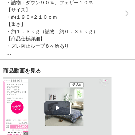
・詰物：ダウン９０％、フェザー１０％
を引き出すために、特殊キルトプレミアム仕様で仕上
【サイズ】
げました。側生地は高密度生地なので、ダニの侵入を
・約１９０×２１０ｃｍ
防ぎ、羽毛の吹き出しも軽減。
【重さ】
洗濯機でお洗濯（ネット使用）できるのもポイント。
・約１．３ｋｇ（詰物：約０．３５ｋｇ）
※ドラム式洗濯機では洗えない場合があります
【商品仕様詳細】
・ズレ防止ループ８ヶ所あり
【メンテナンス（絵表示ラベル）】
・洗濯機：可
・漂白処理：塩素系・酸素系漂白不可
商品動画を見る
・タンブル乾燥：不可
・自然乾燥：日陰の吊り干し
・アイロン仕上げ：不可
・ドライクリーニング：石油系ドライクリーニング可
【メンテナンス（ケアラベル）】
・ネット使用
Play
・中性洗剤使用
・単品洗い
Video
・ドラム式洗濯機では洗えない場合がある。