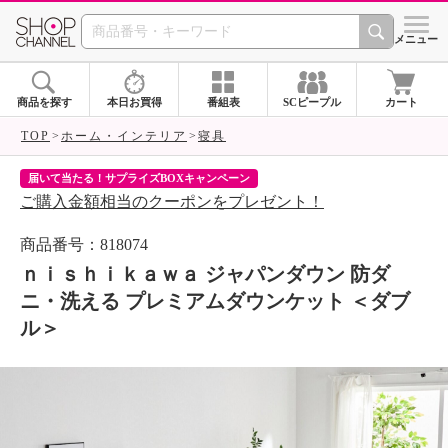
SHOP CHANNEL 
メニュー
商品を探す
本日お買得
番組表
SCピープル
カート
TOP
ホーム・インテリア
寝具
届いて当たる！サプライズBOXキャンペーン
ク
ご購入金額相当のクーポンをプレゼント！
ク
商品番号：818074
ｎｉｓｈｉｋａｗａ ジャパンダウン 防ダ
ニ・洗える プレミアムダウンケット ＜ダブ
ル＞