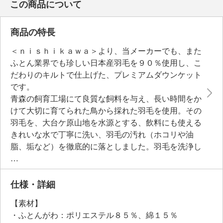
この商品について
商品の特長
＜ｎｉｓｈｉｋａｗａ＞より、当メーカーでも、また
ふとん業界でも珍しい日本産羽毛を９０％使用し、こ
だわりのキルトで仕上げた、プレミアムダウンケット
です。
青森の飼育工場にて良質な飼料を与え、長い時間をか
けて大切に育てられた鳥から採れた羽毛を使用。その
羽毛を、大台ケ原山地を水源とする、飲料にも使える
きれいな水で丁寧に洗い、羽毛の汚れ（ホコリや油
脂、垢など）を徹底的に落としました。羽毛を洗浄し
た水がきれいな透明になるまで、何度もすすぎ洗いを
繰り返しているため、臭いの原因物質が少ない点も特
徴。さらに、バイオアップ加工で蒸気と熱を与えて、
仕様・詳細
より自然に近いふっくらと膨らむ状態に戻していま
【素材】
す。
・ふとんがわ：ポリエステル８５％、綿１５％
ダウンパワーは４００立方ｃｍ／ｇ。ダウンの膨らみ