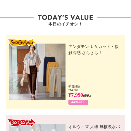
本日のイチオシ！
SHOP STAR VALUE
アンダモン ＵＶカット・接
触冷感 さらさら！...
明日以降
¥14,300
¥7,990
(税込)
44%OFF
GO! GO! VALUE
オルウィズ 大珠 無核淡水バ