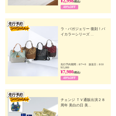
¥2,998
(税込)
49%OFF
先行SSV
ラ・バガジェリー 復刻！バ
イカラーシリーズ ...
先行予約期間：8/7〜9 放送日：8/10
¥15,800
¥7,980
(税込)
49%OFF
先行SSV
チェンジ ＴＶ通販出演２８
周年 美白の日 美...