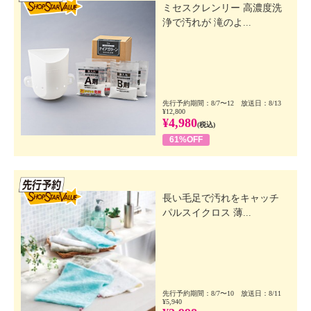
ミセスクレンリー 高濃度洗
浄で汚れが 滝のよ...
先行予約期間：8/7〜12 放送日：8/13
¥12,800
¥4,980
(税込)
61%OFF
先行SSV
長い毛足で汚れをキャッチ
パルスイクロス 薄...
先行予約期間：8/7〜10 放送日：8/11
¥5,940