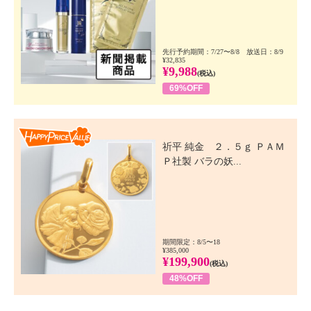
先行予約期間：7/27〜8/8 放送日：8/9
¥32,835
¥9,988
(税込)
69%OFF
Happy Price Value
祈平 純金 ２．５ｇ ＰＡＭ
Ｐ社製 バラの妖...
期間限定：8/5〜18
¥385,000
¥199,900
(税込)
48%OFF