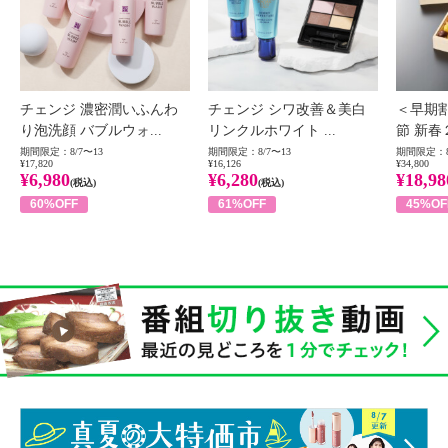
チェンジ 濃密潤いふんわ
チェンジ シワ改善＆美白
＜早期
り泡洗顔 バブルウォ...
リンクルホワイト ...
節 新春
期間限定：8/7〜13
期間限定：8/7〜13
期間限定：8
¥17,820
¥16,126
¥34,800
¥6,980
¥6,280
¥18,98
(税込)
(税込)
60%OFF
61%OFF
45%OF