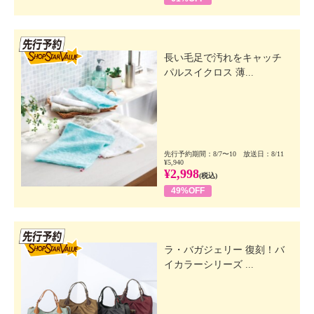
先行SSV
長い毛足で汚れをキャッチ
パルスイクロス 薄...
先行予約期間：8/7〜10 放送日：8/11
¥5,940
¥2,998
(税込)
49%OFF
先行SSV
ラ・バガジェリー 復刻！バ
イカラーシリーズ ...