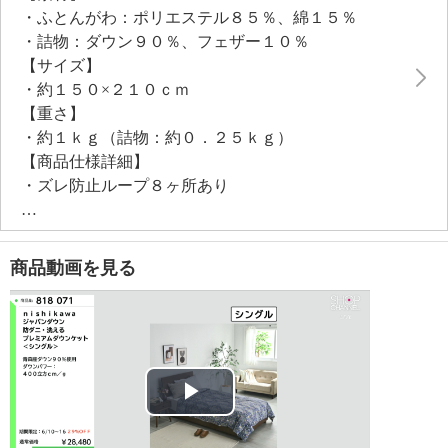
・ふとんがわ：ポリエステル８５％、綿１５％
ダウンパワーは４００立方ｃｍ／ｇ。ダウンの膨らみ
・詰物：ダウン９０％、フェザー１０％
を引き出すために、特殊キルトプレミアム仕様で仕上
【サイズ】
げました。側生地は高密度生地なので、ダニの侵入を
・約１５０×２１０ｃｍ
防ぎ、羽毛の吹き出しも軽減。
【重さ】
洗濯機でお洗濯（ネット使用）できるのもポイント。
・約１ｋｇ（詰物：約０．２５ｋｇ）
※ドラム式洗濯機では洗えない場合があります
【商品仕様詳細】
・ズレ防止ループ８ヶ所あり
【メンテナンス（絵表示ラベル）】
・洗濯機：可
・漂白処理：塩素系・酸素系漂白不可
商品動画を見る
・タンブル乾燥：不可
・自然乾燥：日陰の吊り干し
・アイロン仕上げ：不可
・ドライクリーニング：石油系ドライクリーニング可
【メンテナンス（ケアラベル）】
・ネット使用
Play
・中性洗剤使用