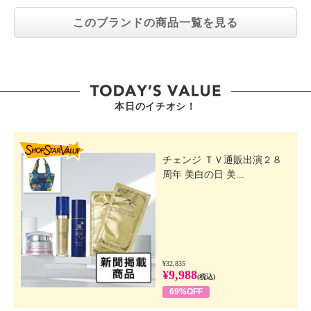
このブランドの商品一覧を見る
本日のイチオシ！
SHOP STAR VALUE
チェンジ ＴＶ通販出演２８
周年 美白の日 美...
¥32,835
¥9,988
(税込)
69%OFF