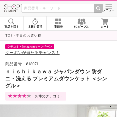
SHOP CHANNEL 
メニュー
商品を探す
本日お買得
番組表
SCピープル
カート
TOP
本日のお買い得
クチコミ・Instagramキャンペーン
ネ
クーポンが当たるチャンス！
ネ
商品番号：818071
ｎｉｓｈｉｋａｗａ ジャパンダウン 防ダ
ニ・洗える プレミアムダウンケット ＜シン
グル＞
（
6件のクチコミ
）