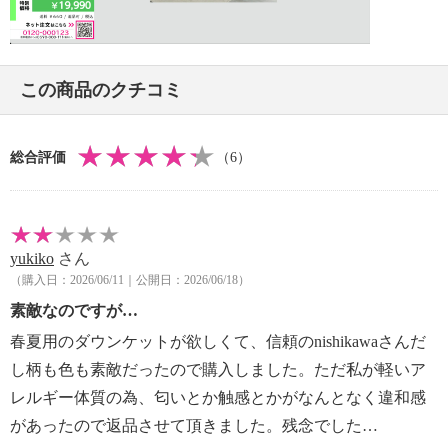
・単品洗い
Video
・ドラム式洗濯機では洗えない場合がある。
洗濯機を使用される場合、ご使用になる洗濯機の取
扱説明書に従う
この商品のクチコミ
【原産国（地）】
・日本製
総合評価
（6）
yukiko
さん
（購入日：2026/06/11｜公開日：2026/06/18）
素敵なのですが…
春夏用のダウンケットが欲しくて、信頼のnishikawaさんだ
し柄も色も素敵だったので購入しました。ただ私が軽いア
レルギー体質の為、匂いとか触感とかがなんとなく違和感
があったので返品させて頂きました。残念でした…