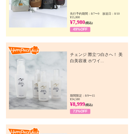
先行予約期間：8/7〜9 放送日：8/10
¥15,800
¥7,980
(税込)
49%OFF
Happy Price Value
チェンジ 際立つ白さへ！ 美
白美容液 ホワイ...
期間限定：8/9〜15
¥34,580
¥8,999
(税込)
73%OFF
Happy Price Value