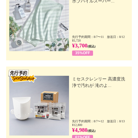
ボブパイルスーパー...
先行予約期間：8/7〜11 放送日：8/12
¥5,720
¥3,700
(税込)
35%OFF
先行SSV
ミセスクレンリー 高濃度洗
浄で汚れが 滝のよ...
先行予約期間：8/7〜12 放送日：8/13
¥12,800
¥4,980
(税込)
61%OFF