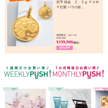
祈平 純金 ２．５ｇ ＰＡＭ
Ｐ社製 バラの妖...
期間限定：8/5〜18
¥385,000
¥199,900
(税込)
48%OFF
WEEKLY PUSH
W