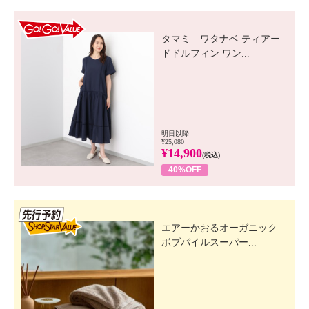
GO! GO! VALUE
タマミ ワタナベ ティアー
ドドルフィン ワン...
明日以降
¥25,080
¥14,900
(税込)
40%OFF
先行SSV
エアーかおるオーガニック
ボブパイルスーパー...