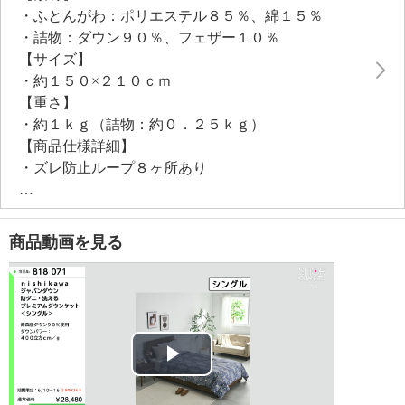
・ふとんがわ：ポリエステル８５％、綿１５％
ダウンパワーは４００立方ｃｍ／ｇ。ダウンの膨らみ
・詰物：ダウン９０％、フェザー１０％
を引き出すために、特殊キルトプレミアム仕様で仕上
【サイズ】
げました。側生地は高密度生地なので、ダニの侵入を
・約１５０×２１０ｃｍ
防ぎ、羽毛の吹き出しも軽減。
【重さ】
洗濯機でお洗濯（ネット使用）できるのもポイント。
・約１ｋｇ（詰物：約０．２５ｋｇ）
※ドラム式洗濯機では洗えない場合があります
【商品仕様詳細】
・ズレ防止ループ８ヶ所あり
【メンテナンス（絵表示ラベル）】
・洗濯機：可
・漂白処理：塩素系・酸素系漂白不可
商品動画を見る
・タンブル乾燥：不可
・自然乾燥：日陰の吊り干し
・アイロン仕上げ：不可
・ドライクリーニング：石油系ドライクリーニング可
【メンテナンス（ケアラベル）】
・ネット使用
Play
・中性洗剤使用