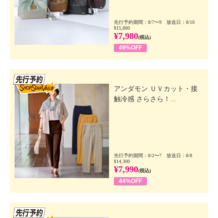
先行予約期間：8/7〜9 放送日：8/10
¥15,800
¥7,980
(税込)
49%OFF
先行SSV
アンダモン ＵＶカット・接
触冷感 さらさら！...
先行予約期間：8/2〜7 放送日：8/8
¥14,300
¥7,990
(税込)
44%OFF
先行SSV