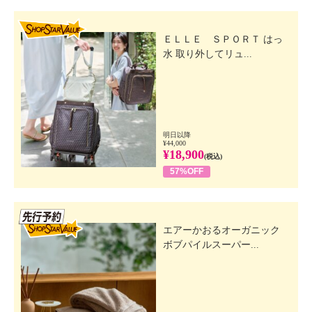
SHOP STAR VALUE
ＥＬＬＥ ＳＰＯＲＴ はっ
水 取り外してリュ...
明日以降
¥44,000
¥18,900
(税込)
57%OFF
先行SSV
エアーかおるオーガニック
ボブパイルスーパー...