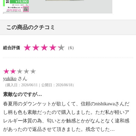
・単品洗い
Video
・ドラム式洗濯機では洗えない場合がある。
洗濯機を使用される場合、ご使用になる洗濯機の取
扱説明書に従う
この商品のクチコミ
【原産国（地）】
・日本製
総合評価
（6）
yukiko
さん
（購入日：2026/06/11｜公開日：2026/06/18）
素敵なのですが…
春夏用のダウンケットが欲しくて、信頼のnishikawaさんだ
し柄も色も素敵だったので購入しました。ただ私が軽いア
レルギー体質の為、匂いとか触感とかがなんとなく違和感
があったので返品させて頂きました。残念でした…