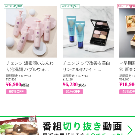
WEEKLY PUSH
W
チェンジ 濃密潤いふんわ
チェンジ シワ改善＆美白
＜早期
り泡洗顔 バブルウォ...
リンクルホワイト ...
節 新春
期間限定：8/7〜13
期間限定：8/7〜13
期間限定：8
¥17,820
¥16,126
¥34,800
¥6,980
¥6,280
¥18,98
(税込)
(税込)
60%OFF
61%OFF
45%OF