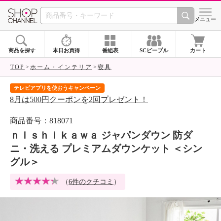
SHOP CHANNEL 
メニュー
商品を探す
本日お買得
番組表
SCピープル
カート
TOP
ホーム・インテリア
寝具
テレビアプリを使おうキャンペーン
届
8月は500円クーポンを2回プレゼント！
ご
商品番号：818071
ｎｉｓｈｉｋａｗａ ジャパンダウン 防ダ
ニ・洗える プレミアムダウンケット ＜シン
グル＞
（
6件のクチコミ
）