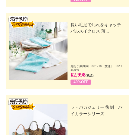
先行SSV
長い毛足で汚れをキャッチ
パルスイクロス 薄...
先行予約期間：8/7〜10 放送日：8/11
¥5,940
¥2,998
(税込)
49%OFF
先行SSV
ラ・バガジェリー 復刻！バ
イカラーシリーズ ...