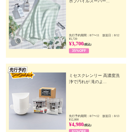
ボブパイルスーパー...
先行予約期間：8/7〜11 放送日：8/12
¥5,720
¥3,700
(税込)
35%OFF
先行SSV
ミセスクレンリー 高濃度洗
浄で汚れが 滝のよ...
先行予約期間：8/7〜12 放送日：8/13
¥12,800
¥4,980
(税込)
61%OFF