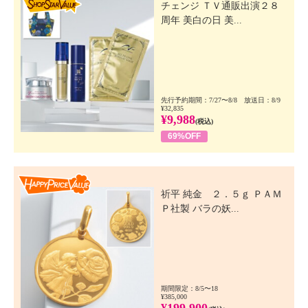
チェンジ ＴＶ通販出演２８
周年 美白の日 美...
先行予約期間：7/27〜8/8 放送日：8/9
¥32,835
¥9,988
(税込)
69%OFF
Happy Price Value
祈平 純金 ２．５ｇ ＰＡＭ
Ｐ社製 バラの妖...
期間限定：8/5〜18
¥385,000