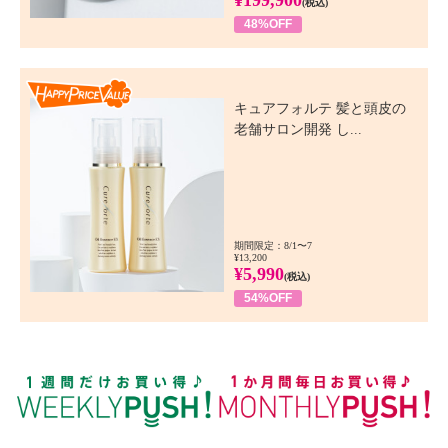
¥199,900
(税込)
48%OFF
Happy Price Value
キュアフォルテ 髪と頭皮の
老舗サロン開発 し...
期間限定：8/1〜7
¥13,200
¥5,990
(税込)
54%OFF