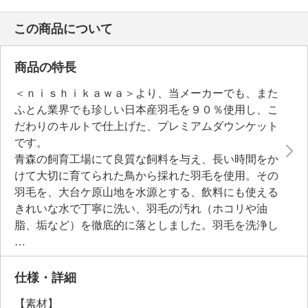
この商品について
商品の特長
＜ｎｉｓｈｉｋａｗａ＞より、当メーカーでも、また
ふとん業界でも珍しい日本産羽毛を９０％使用し、こ
だわりのキルトで仕上げた、プレミアムダウンケット
です。
青森の飼育工場にて良質な飼料を与え、長い時間をか
けて大切に育てられた鳥から採れた羽毛を使用。その
羽毛を、大台ケ原山地を水源とする、飲料にも使える
きれいな水で丁寧に洗い、羽毛の汚れ（ホコリや油
脂、垢など）を徹底的に落としました。羽毛を洗浄し
た水がきれいな透明になるまで、何度もすすぎ洗いを
繰り返しているため、臭いの原因物質が少ない点も特
徴。さらに、バイオアップ加工で蒸気と熱を与えて、
仕様・詳細
より自然に近いふっくらと膨らむ状態に戻していま
【素材】
す。