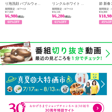
り泡洗顔 バブルウォ...
リンクルホワイト ...
節 新春
期間限定：8/7〜13
期間限定：8/7〜13
期間限定：8
¥17,820
¥16,126
¥34,800
¥6,980
¥6,280
¥18,98
(税込)
(税込)
60%OFF
61%OFF
45%OF