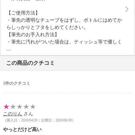
【ご使用方法】
・筆先の透明なチューブをはずし、ボトルにはめてか
らしっかりとフタをしめてください。
【筆先のお手入れ方法】
・筆先に汚れがついた場合は、ティッシュ等で優しく
拭きとってください。
筆先は水で洗わないでください。
この商品のクチコミ
【保証（有無）、保証期間】
・なし
1件のクチコミ
このりん
さん
（購入日：2026/04/20｜公開日：2026/06/30）
やっとだけど高い