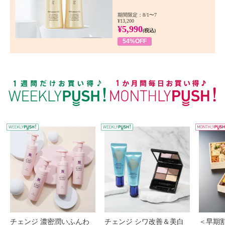
期間限定：8/1〜7
¥13,200
¥5,990
(税込)
54%OFF
WEEKLY PUSH
W
チェンジ 濃密潤いふんわ
チェンジ シワ改善＆美白
＜早期