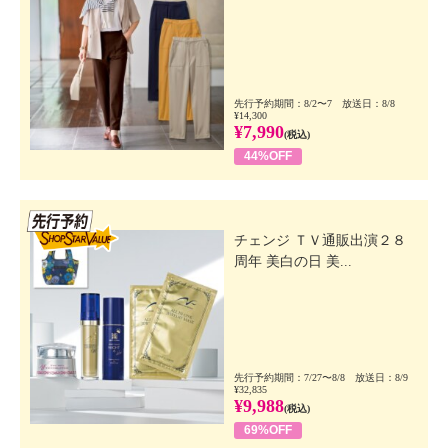
先行予約期間：8/2〜7 放送日：8/8
¥14,300
¥7,990
(税込)
44%OFF
先行SSV
チェンジ ＴＶ通販出演２８
周年 美白の日 美...
先行予約期間：7/27〜8/8 放送日：8/9
¥32,835
¥9,988
(税込)
69%OFF