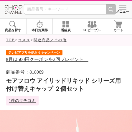
SHOP CHANNEL 
メニュー
商品を探す
本日お買得
番組表
SCピープル
カート
TOP
コスメ
関連商品／その他
テレビアプリを使おうキャンペーン
届
8月は500円クーポンを2回プレゼント！
ご
商品番号：818069
モアフロウ アイリッドリキッド シリーズ用
付け替えキャップ ２個セット
1件のクチコミ