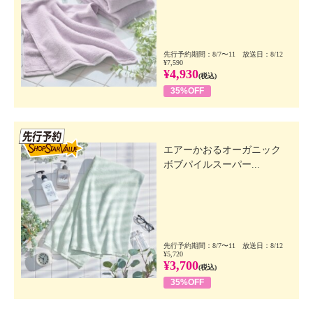
先行予約期間：8/7〜11 放送日：8/12
¥7,590
¥4,930
(税込)
35%OFF
先行SSV
エアーかおるオーガニック
ボブパイルスーパー...
先行予約期間：8/7〜11 放送日：8/12
¥5,720
¥3,700
(税込)
35%OFF