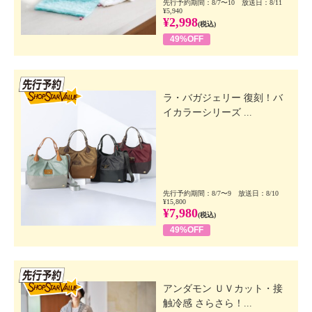
先行予約期間：8/7〜10 放送日：8/11
¥5,940
¥2,998
(税込)
49%OFF
先行SSV
ラ・バガジェリー 復刻！バ
イカラーシリーズ ...
先行予約期間：8/7〜9 放送日：8/10
¥15,800
¥7,980
(税込)
49%OFF
先行SSV
アンダモン ＵＶカット・接
触冷感 さらさら！...