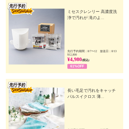
先行SSV
ミセスクレンリー 高濃度洗
浄で汚れが 滝のよ...
先行予約期間：8/7〜12 放送日：8/13
¥12,800
¥4,980
(税込)
61%OFF
先行SSV
長い毛足で汚れをキャッチ
パルスイクロス 薄...