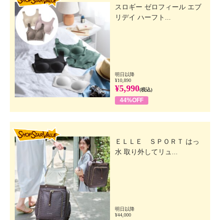
スロギー ゼロフィール エブ
リデイ ハーフト...
明日以降
¥10,890
¥5,990
(税込)
44%OFF
SHOP STAR VALUE
ＥＬＬＥ ＳＰＯＲＴ はっ
水 取り外してリュ...
明日以降
¥44,000