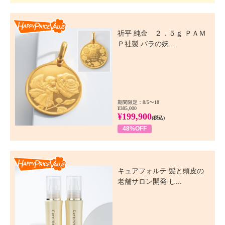
Happy Price Value
祈平 純金 ２．５ｇ ＰＡＭ
Ｐ社製 バラの妖...
期間限定：8/5〜18
¥385,000
¥199,900
(税込)
48%OFF
Happy Price Value
キュアフォルテ 髪と頭皮の
老舗サロン開発 し...