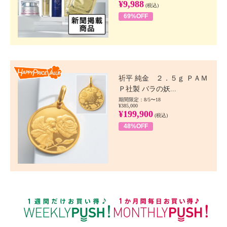
¥9,988
(税込)
69%OFF
Happy Price value
祈平 純金 ２．５ｇ ＰＡＭ
Ｐ社製 バラの妖...
期間限定：8/5〜18
¥385,000
¥199,900
(税込)
48%OFF