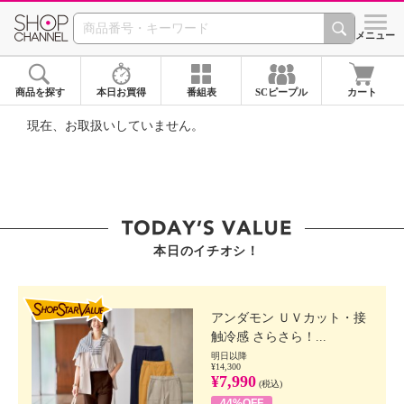
SHOP CHANNEL ショ
メニュー
商品を探す
本日お買得
番組表
SCピープル
カート
現在、お取扱いしていません。
本日のイチオシ！
SHOP STAR VALUE
アンダモン ＵＶカット・接
触冷感 さらさら！...
明日以降
¥14,300
¥7,990
(税込)
44%OFF