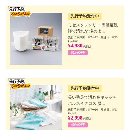
SSV先行
先行予約受付中
ミセスクレンリー 高濃度洗
浄で汚れが 滝のよ...
先行予約期間：8/7〜12 放送日：8/13
¥12,800
¥4,980
(税込)
61%OFF
SSV先行
先行予約受付中
長い毛足で汚れをキャッチ
パルスイクロス 薄...
先行予約期間：8/7〜10 放送日：8/11
¥5,940
¥2,998
(税込)
49%OFF