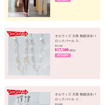
GO!GO! VALUE
オルウィズ 大珠 無核淡水バ
ロックパール ス...
¥33,500
¥17,500
(税込)
47%OFF
GO!GO! VALUE
オルウィズ 大珠 無核淡水バ
ロックパール イ...
¥18,800