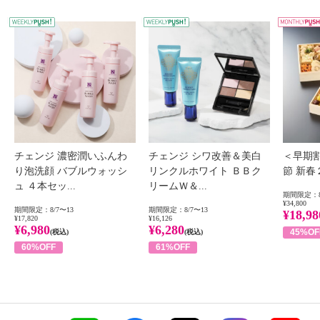
WEEKLY PUSH
W
チェンジ 濃密潤いふんわ
チェンジ シワ改善＆美白
＜早期
り泡洗顔 バブルウォッシ
リンクルホワイト ＢＢク
節 新
ュ ４本セッ...
リームＷ＆...
期間限定：8
¥34,800
期間限定：8/7〜13
期間限定：8/7〜13
¥18,98
¥17,820
¥16,126
¥6,980
¥6,280
45%OF
(税込)
(税込)
60%OFF
61%OFF