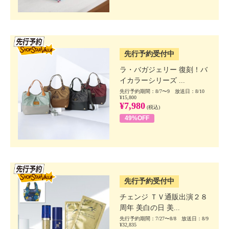
SSV先行
先行予約受付中
ラ・バガジェリー 復刻！バ
イカラーシリーズ ...
先行予約期間：8/7〜9 放送日：8/10
¥15,800
¥7,980
(税込)
49%OFF
SSV先行
先行予約受付中
チェンジ ＴＶ通販出演２８
周年 美白の日 美...
先行予約期間：7/27〜8/8 放送日：8/9
¥32,835