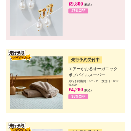
¥9,800
(税込)
47%OFF
SSV先行
先行予約受付中
エアーかおるオーガニック
ボブパイルスーパー...
先行予約期間：8/7〜11 放送日：8/12
¥6,600
¥4,280
(税込)
35%OFF
SSV先行