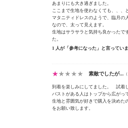
【個体差あり】
あまりにも大き過ぎました。
・個体差あり
ここまで生地を使わなくても、、、
【原産国（地）】
マタニティドレスのようで、臨月の
・中国製
なので、太って見えます。
生地はサラサラと気持ち良かったで
た。
1 人が「参考になった」と言ってい
素敵でしたが...
到着を楽しみにしてました。 試着
バストがある人はトップから広がっ
生地と雰囲気が好きで購入を決めた
をお願い致します。