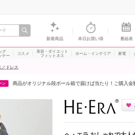
間を。通販・テレビショッピングのショップチャンネル
新着商品
本日お買い得
番組表
ッグ
美容・ダイエット
コスメ
ホーム・インテリア
家電
ンナー
フィットネス
ス／ドレス
商品がオリジナル段ボール箱で届けば当たり！ご購入金
ーン
ヘ・エラ おしゃれで大人