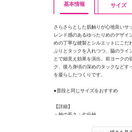
基本情報
サイズ
さらさらとした肌触りが心地良いサ
レンド感のあるゆったりめのデザイ
めの丁寧な縫製とシルエットにこだ
ぷりとタックを入れつつ、脇のライ
とで細見え効果を演出。前ヨークの
ク、後ろ身頃の深めのタックなどす
を凝らしたつくりです。
●普段と同じサイズをおすすめ
【詳細】
・袖の長さ：七分袖
・裏地：なし
・裾スリット：なし