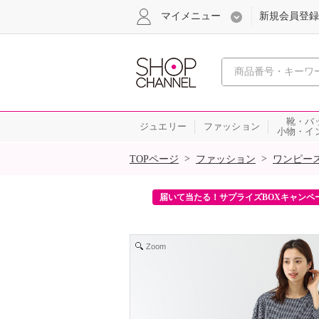
マイメニュー
新規会員登録
心おどる、瞬
靴・バ
ジュエリー
ファッション
小物・イ
SALE
>
>
TOPページ
ファッション
ワンピー
ンを2回プレゼント！
届いて当たる！サプライズBOXキャンペ
Zoom