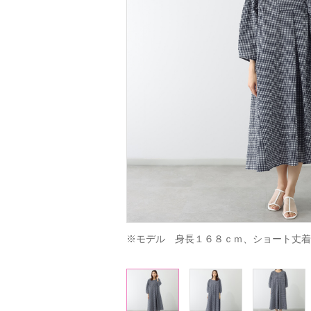
※モデル　身長１６８ｃｍ、ショート丈着