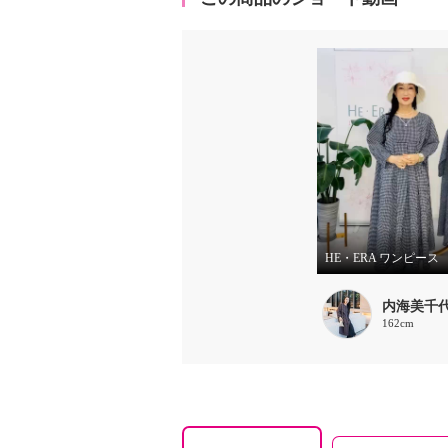
HE・ERA ワンピース
内海美千
162cm