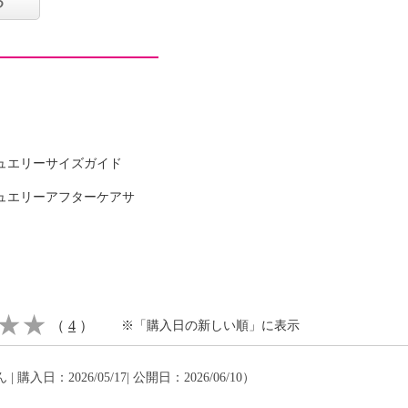
る
ナイロン１２％
可
ュエリーサイズガイド
ュエリーアフターケアサ
イクリーニング可
（
4
）
※「購入日の新しい順」に表示
 | 購入日：2026/05/17| 公開日：2026/06/10）