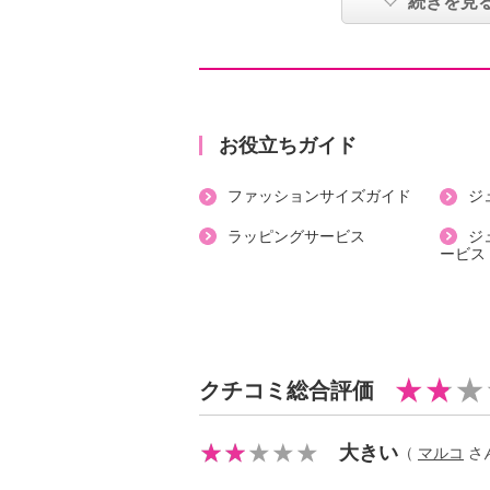
続きを見
・ポケット：外側（前）２個
【素材】
・ポリエステル４８％、綿４０％、
【メンテナンス（絵表示ラベル）】
・洗濯機：可
お役立ちガイド
・漂白処理：塩素系・酸素系漂白不
ファッションサイズガイド
ジ
・タンブル乾燥：不可
・自然乾燥：日陰の吊り干し
ラッピングサービス
ジ
ービス
・アイロン仕上げ：可（中温）
・ドライクリーニング：石油系ドラ
・ウエットクリーニング：可
【メンテナンス（ケアラベル）】
・長時間照射による変退色注意
クチコミ総合評価
・単品洗い
・摩擦による色落ち、色移り注意
大きい
（
マルコ
さん
・過度な力をかけない