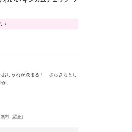
ミ
）
いおしゃれが決まる！ さらさらとし
やか。
料無料［
詳細
］