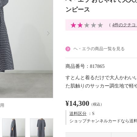
ンピース
（
4件のクチコ
ヘ・エラの商品一覧を見る
商品番号：817865
すとんと着るだけで大人かわい
た肌触りのサッカー調生地で軽
¥14,300
（税込）
用
送料区分
：S
ショップチャンネルカードなら送