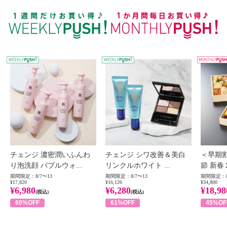
WEEKLY PUSH
W
チェンジ 濃密潤いふんわ
チェンジ シワ改善＆美白
＜早期
り泡洗顔 バブルウォ...
リンクルホワイト ...
節 新春
期間限定：8/7〜13
期間限定：8/7〜13
期間限定：8
¥17,820
¥16,126
¥34,800
¥6,980
¥6,280
¥18,98
(税込)
(税込)
60%OFF
61%OFF
45%OF