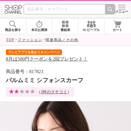
SHOP CHANNEL 
メニュー
商品を探す
本日お買得
番組表
SCピープル
カート
TOP
ファッション
関連商品／その他
テレビアプリを使おうキャンペーン
届
8月は500円クーポンを2回プレゼント！
ご
商品番号：817823
パルムミミ シフォンスカーフ
（
3件のクチコミ
）