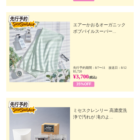
先行SSV
エアーかおるオーガニック
ボブパイルスーパー...
先行予約期間：8/7〜11 放送日：8/12
¥5,720
¥3,700
(税込)
35%OFF
先行SSV
ミセスクレンリー 高濃度洗
浄で汚れが 滝のよ...