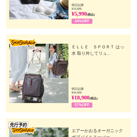
明日以降
¥10,890
¥5,990
(税込)
44%OFF
SHOP STAR VALUE
ＥＬＬＥ ＳＰＯＲＴ はっ
水 取り外してリュ...
明日以降
¥44,000
¥18,900
(税込)
57%OFF
先行SSV
エアーかおるオーガニック