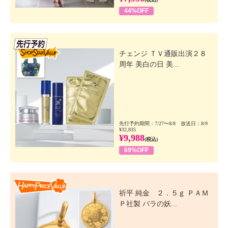
44%OFF
先行SSV
チェンジ ＴＶ通販出演２８
周年 美白の日 美...
先行予約期間：7/27〜8/8 放送日：8/9
¥32,835
¥9,988
(税込)
69%OFF
Happy Price Value
祈平 純金 ２．５ｇ ＰＡＭ
Ｐ社製 バラの妖...