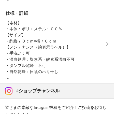
ざまなアレンジを楽しめる汎用性も魅力です。シワに
なりにくく、イージーケアなのもポイント。
仕様・詳細
【素材】
●普段と同じサイズをおすすめ
・本体：ポリエステル１００％
【サイズ】
・約縦７０ｃｍ×横７０ｃｍ
【メンテナンス（絵表示ラベル）】
・手洗い：可
・漂白処理：塩素系・酸素系漂白不可
・タンブル乾燥：不可
・自然乾燥：日陰の吊り干し
・アイロン仕上げ：可（低温）
・ドライクリーニング：石油系ドライクリーニング可
・ウエットクリーニング：可
#ショップチャンネル
【個体差あり】
・個体差あり
皆さまの素敵なInstagram投稿をご紹介！ご投稿をお待ち
【原産国（地）】