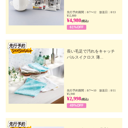
先行予約期間：8/7〜12 放送日：8/13
¥12,800
¥4,980
(税込)
61%OFF
先行SSV
長い毛足で汚れをキャッチ
パルスイクロス 薄...
先行予約期間：8/7〜10 放送日：8/11
¥5,940
¥2,998
(税込)
49%OFF
先行SSV