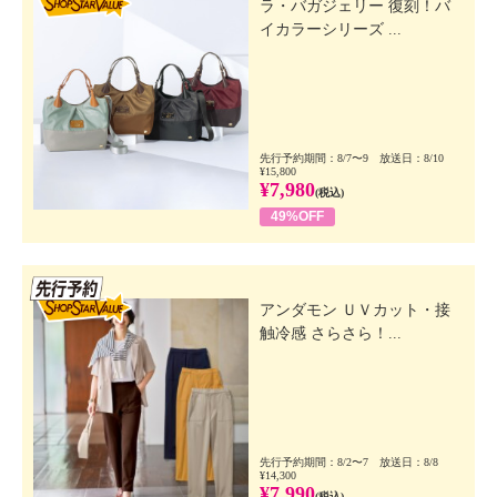
ラ・バガジェリー 復刻！バ
イカラーシリーズ ...
先行予約期間：8/7〜9 放送日：8/10
¥15,800
¥7,980
(税込)
49%OFF
先行SSV
アンダモン ＵＶカット・接
触冷感 さらさら！...
先行予約期間：8/2〜7 放送日：8/8
¥14,300
¥7,990
(税込)