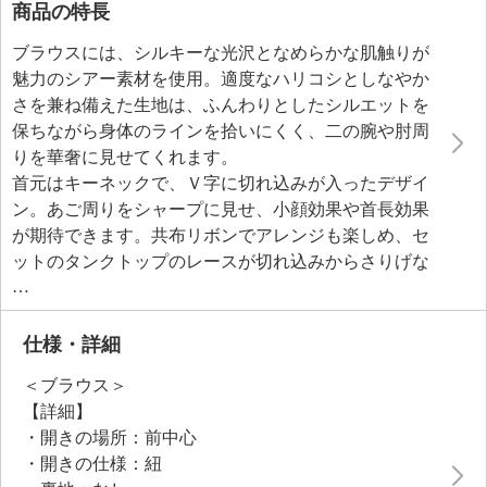
商品の特長
ブラウスには、シルキーな光沢となめらかな肌触りが
魅力のシアー素材を使用。適度なハリコシとしなやか
さを兼ね備えた生地は、ふんわりとしたシルエットを
保ちながら身体のラインを拾いにくく、二の腕や肘周
りを華奢に見せてくれます。
首元はキーネックで、Ｖ字に切れ込みが入ったデザイ
ン。あご周りをシャープに見せ、小顔効果や首長効果
が期待できます。共布リボンでアレンジも楽しめ、セ
ットのタンクトップのレースが切れ込みからさりげな
く覗き、上品な華やかさを添えます。裾にはドロース
トリングのをあしらっているので、キュッと絞ればト
ップスインスタイルに、そのまま着ればフレアーブラ
仕様・詳細
ウスのように、シルエットの変化を楽しめます。
＜ブラウス＞
セットのタンクトップはスクエアネックで胸元や肩ひ
【詳細】
もが覗きにくく、デコルテを美しく見せてくれる設
・開きの場所：前中心
計。柔らかくさらりとした肌触りのカットソー素材
・開きの仕様：紐
で、イージーケアな点が魅力です。