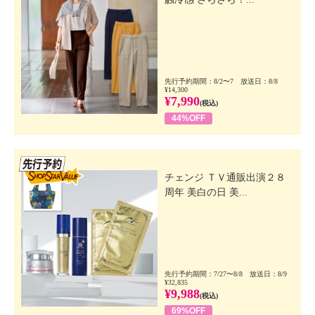
先行予約期間：8/2〜7 放送日：8/8
¥14,300
¥7,990
(税込)
44%OFF
先行SSV
チェンジ ＴＶ通販出演２８
周年 美白の日 美...
先行予約期間：7/27〜8/8 放送日：8/9
¥32,835
¥9,988
(税込)
69%OFF