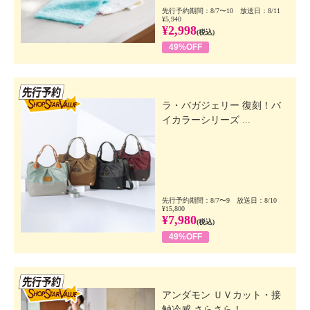
先行予約期間：8/7〜10 放送日：8/11
¥5,940
¥2,998
(税込)
49%OFF
先行SSV
ラ・バガジェリー 復刻！バ
イカラーシリーズ ...
先行予約期間：8/7〜9 放送日：8/10
¥15,800
¥7,980
(税込)
49%OFF
先行SSV
アンダモン ＵＶカット・接
触冷感 さらさら！...