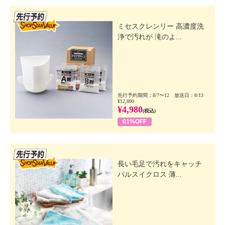
先行SSV
ミセスクレンリー 高濃度洗
浄で汚れが 滝のよ...
先行予約期間：8/7〜12 放送日：8/13
¥12,800
¥4,980
(税込)
61%OFF
先行SSV
長い毛足で汚れをキャッチ
パルスイクロス 薄...