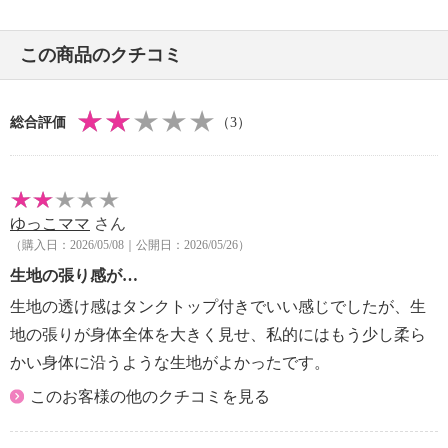
・摩擦による色落ち、色移り注意
・素材の特性上、多少の縮みあり
この商品のクチコミ
・過度な力をかけない
・ネット使用
【個体差あり】
総合評価
（3）
・個体差あり
【原産国（地）】
・中国製
ゆっこママ
さん
＜タンクトップ＞
（購入日：2026/05/08｜公開日：2026/05/26）
【詳細】
・裏地：なし
生地の張り感が…
・裾スリット：なし
生地の透け感はタンクトップ付きでいい感じでしたが、生
・ポケット：なし
地の張りが身体全体を大きく見せ、私的にはもう少し柔ら
【素材】
かい身体に沿うような生地がよかったです。
・本体ポリエステル１００％
・レースナイロン４５％、綿２０％、レーヨン２
このお客様の他のクチコミを見る
０％、再生繊維（セルロース）１５％
【メンテナンス（絵表示ラベル）】