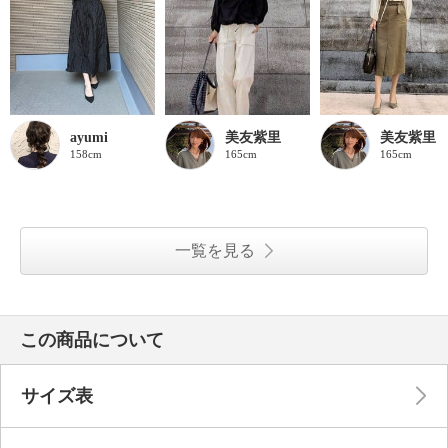
ayumi
美友紫里
美友紫里
158cm
165cm
165cm
一覧を見る
この商品について
サイズ表