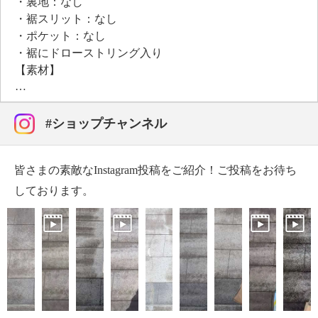
・裏地：なし
・裾スリット：なし
●普段と同じサイズをおすすめ
・ポケット：なし
・裾にドローストリング入り
【素材】
・再生繊維（セルロース）８５％、ポリエステル１
５％
【メンテナンス（絵表示ラベル）】
#ショップチャンネル
・洗濯機：可
・漂白処理：塩素系・酸素系漂白不可
皆さまの素敵なInstagram投稿をご紹介！ご投稿をお待ち
・タンブル乾燥：不可
・自然乾燥：日陰の吊り干し
しております。
・アイロン仕上げ：可（低温）
・ドライクリーニング：石油系ドライクリーニング可
・ウエットクリーニング：可
【メンテナンス（ケアラベル）】
・長時間照射による変退色注意
・単品洗い
・水や汗などによる色落ち、色移り注意