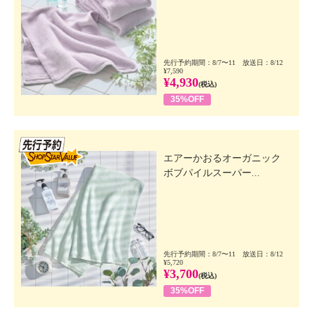
先行予約期間：8/7〜11 放送日：8/12
¥7,590
¥4,930
(税込)
35%OFF
先行SSV
エアーかおるオーガニック
ボブパイルスーパー...
先行予約期間：8/7〜11 放送日：8/12
¥5,720
¥3,700
(税込)
35%OFF