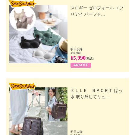
SHOP STAR VALUE
スロギー ゼロフィール エブ
リデイ ハーフト...
明日以降
¥10,890
¥5,990
(税込)
44%OFF
SHOP STAR VALUE
ＥＬＬＥ ＳＰＯＲＴ はっ
水 取り外してリュ...
明日以降