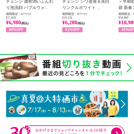
チェンジ 濃密潤いふんわ
チェンジ シワ改善＆美白
＜早期
り泡洗顔 バブルウォ...
リンクルホワイト ...
節 新春
期間限定：8/7〜13
期間限定：8/7〜13
期間限定：8
¥17,820
¥16,126
¥34,800
¥6,980
¥6,280
¥18,98
(税込)
(税込)
60%OFF
61%OFF
45%OF