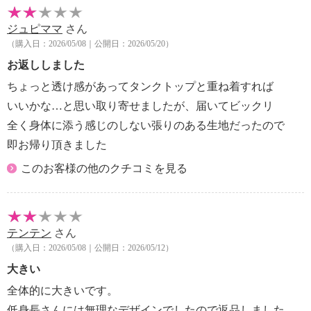
・洗濯機：可
ジュピママ
さん
・漂白処理：塩素系・酸素系漂白不可
（購入日：2026/05/08｜公開日：2026/05/20）
・タンブル乾燥：不可
・自然乾燥：日陰の吊り干し
お返ししました
・アイロン仕上げ：可（低温）
ちょっと透け感があってタンクトップと重ね着すれば
・ドライクリーニング：石油系ドライクリーニング可
いいかな…と思い取り寄せましたが、届いてビックリ
・ウエットクリーニング：可
全く身体に添う感じのしない張りのある生地だったので
【メンテナンス（ケアラベル）】
即お帰り頂きました
・長時間照射による変退色注意
・単品洗い
このお客様の他のクチコミを見る
・水や汗などによる色落ち、色移り注意
・摩擦による色落ち、色移り注意
・素材の特性上、多少の縮みあり
・ネット使用
テンテン
さん
【個体差あり】
（購入日：2026/05/08｜公開日：2026/05/12）
・個体差あり
大きい
【原産国（地）】
全体的に大きいです。
・中国製
低身長さんには無理なデザインでしたので返品しました。