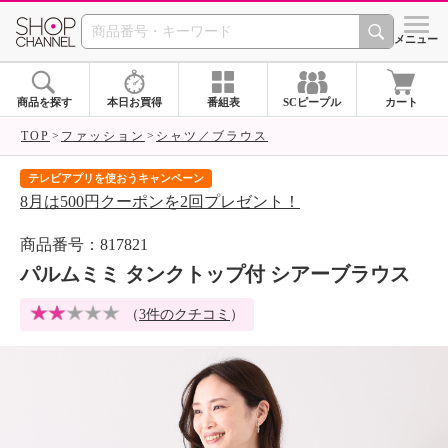
SHOP CHANNEL 
メニュー
商品を探す
本日お買得
番組表
SCピープル
カート
TOP
ファッション
シャツ／ブラウス
テレビアプリを使おうキャンペーン
届
8月は500円クーポンを2回プレゼント！
ご
商品番号：817821
パルムミミ タンクトップ付 シアーブラウス
（
3件のクチコミ
）