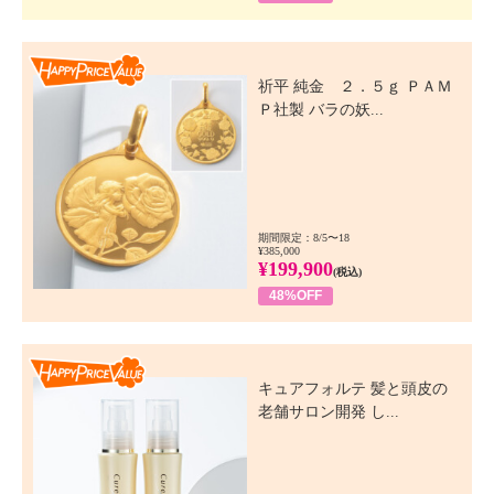
Happy Price Value
祈平 純金 ２．５ｇ ＰＡＭ
Ｐ社製 バラの妖...
期間限定：8/5〜18
¥385,000
¥199,900
(税込)
48%OFF
Happy Price Value
キュアフォルテ 髪と頭皮の
老舗サロン開発 し...