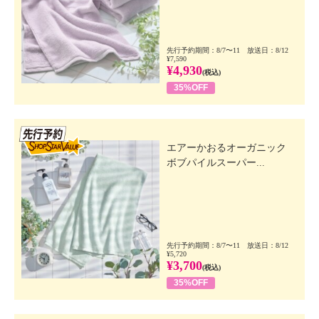
先行予約期間：8/7〜11 放送日：8/12
¥7,590
¥4,930
(税込)
35%OFF
先行SSV
エアーかおるオーガニック
ボブパイルスーパー...
先行予約期間：8/7〜11 放送日：8/12
¥5,720
¥3,700
(税込)
35%OFF