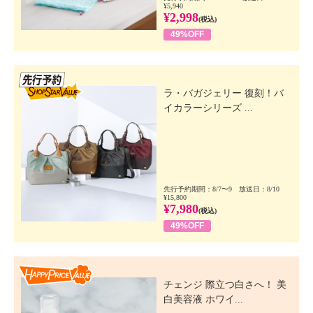
¥5,940
¥2,998
(税込)
49%OFF
先行SSV
ラ・バガジェリー 復刻！バ
イカラーシリーズ ...
先行予約期間：8/7〜9 放送日：8/10
¥15,800
¥7,980
(税込)
49%OFF
Happy Price Value
チェンジ 際立つ白さへ！ 美
白美容液 ホワイ...