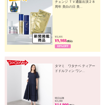
チェンジ ＴＶ通販出演２８
周年 美白の日 美...
¥32,835
¥9,988
(税込)
69%OFF
GO! GO! VALUE
タマミ ワタナベ ティアー
ドドルフィン ワン...
明日以降
¥25,080
¥14,900