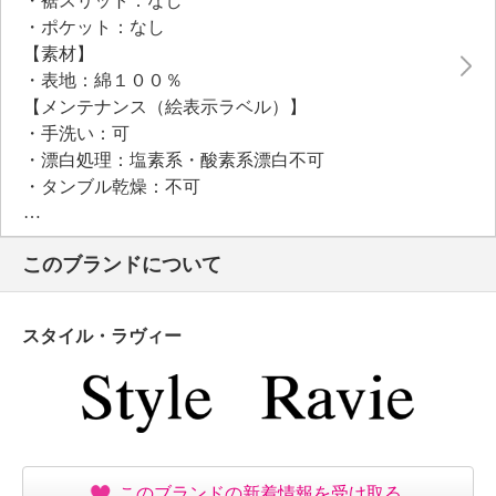
・裾スリット：なし
・ポケット：なし
【素材】
・表地：綿１００％
【メンテナンス（絵表示ラベル）】
・手洗い：可
・漂白処理：塩素系・酸素系漂白不可
・タンブル乾燥：不可
・自然乾燥：日陰の吊り干し
・アイロン仕上げ：可（中温）
このブランドについて
・ドライクリーニング：石油系ドライクリーニング可
・ウエットクリーニング：可
【個体差あり】
スタイル・ラヴィー
・個体差あり
【原産国（地）】
・中国製
このブランドの新着情報を受け取る