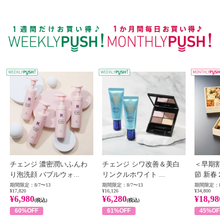
WEEKLY PUSH
W
チェンジ 濃密潤いふんわ
チェンジ シワ改善＆美白
＜早期
り泡洗顔 バブルウォ...
リンクルホワイト ...
節 新春
期間限定：8/7〜13
期間限定：8/7〜13
期間限定：8
¥17,820
¥16,126
¥34,800
¥6,980
¥6,280
¥18,98
(税込)
(税込)
60%OFF
61%OFF
45%OF