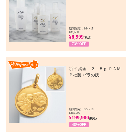
期間限定：8/9〜15
¥34,580
¥8,999
(税込)
73%OFF
Happy Price Value
祈平 純金 ２．５ｇ ＰＡＭ
Ｐ社製 バラの妖...
期間限定：8/5〜18
¥385,000
¥199,900
(税込)
48%OFF