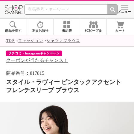
SHOP CHANNEL 
メニュー
商品を探す
本日お買得
番組表
SCピープル
カート
TOP
ファッション
シャツ／ブラウス
クチコミ・Instagramキャンペーン
ネ
クーポンが当たるチャンス！
ネ
商品番号：817815
スタイル・ラヴィー ピンタックアクセント
フレンチスリーブ ブラウス