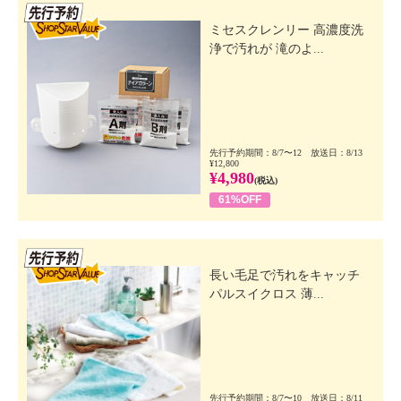
先行SSV
ミセスクレンリー 高濃度洗
浄で汚れが 滝のよ...
先行予約期間：8/7〜12 放送日：8/13
¥12,800
¥4,980
(税込)
61%OFF
先行SSV
長い毛足で汚れをキャッチ
パルスイクロス 薄...
先行予約期間：8/7〜10 放送日：8/11