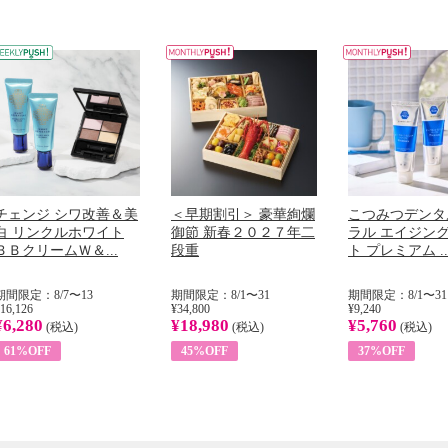
チェンジ シワ改善＆美
＜早期割引＞ 豪華絢爛
こつみつデンタ
白 リンクルホワイト
御節 新春２０２７年二
ラル エイジン
ＢＢクリームＷ＆...
段重
ト プレミアム ..
期間限定：8/7〜13
期間限定：8/1〜31
期間限定：8/1〜31
16,126
¥34,800
¥9,240
¥6,280
¥18,980
¥5,760
(税込)
(税込)
(税込)
61%OFF
45%OFF
37%OFF