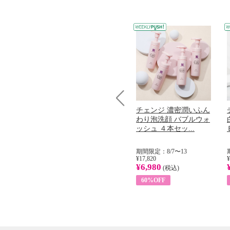
コラーゲン
オリタリア社 エキスト
チェンジ 濃密潤いふん
Prev
加熱２５度
ラバージン オリーブオ
わり泡洗顔 バブルウォ
...
イル （ノンフィ...
ッシュ ４本セッ...
31
期間限定：8/1〜31
期間限定：8/7〜13
¥22,400
¥17,820
¥
¥8,200
¥6,980
)
(税込)
(税込)
63%OFF
60%OFF