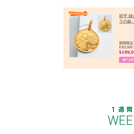
祈平 純
ラの妖..
期間限定：
¥385,000
¥199,
48%OF