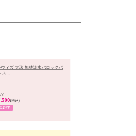
ルウィズ 大珠 無核淡水バロックパ
ス...
500
,500
(税込)
7%OFF