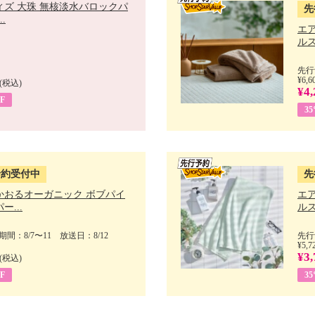
ィズ 大珠 無核淡水バロックパ
先
.
エ
ルス
先行
¥6,6
(税込)
¥4,
F
3
予約受付中
先
かおるオーガニック ボブパイ
エ
ー...
ルス
間：8/7〜11 放送日：8/12
先行
¥5,7
¥3,
(税込)
F
3