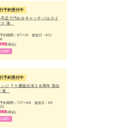
行予約受付中
い毛足で汚れをキャッチ パルスイ
ス 薄...
予約期間：8/7〜10 放送日：8/11
40
998
(税込)
9%OFF
行予約受付中
ェンジ ＴＶ通販出演２８周年 美白
美...
予約期間：7/27〜8/8 放送日：8/9
835
988
(税込)
9%OFF