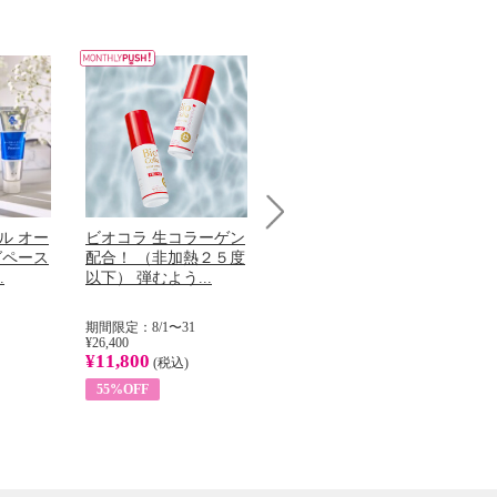
ル オー
ビオコラ 生コラーゲン
オリタリア社 エキスト
チ
Next
グペース
配合！ （非加熱２５度
ラバージン オリーブオ
わ
.
以下） 弾むよう...
イル （ノンフィ...
ッ
期間限定：8/1〜31
期間限定：8/1〜31
期
¥26,400
¥22,400
¥17
¥11,800
¥8,200
¥6
(税込)
(税込)
55%OFF
63%OFF