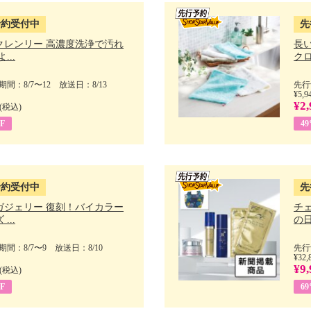
予約受付中
先
クレンリー 高濃度洗浄で汚れ
長
...
クロ
間：8/7〜12 放送日：8/13
先行
¥5,9
¥2,
(税込)
F
4
予約受付中
先
ガジェリー 復刻！バイカラー
チ
...
の日 
間：8/7〜9 放送日：8/10
先行
¥32,
¥9,
(税込)
F
6