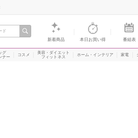
録
、瞬間を。通販・テレビショッピングのショップチャンネル
新着商品
本日お買い得
番組表
ッグ
美容・ダイエット
コスメ
ホーム・インテリア
家電
ンナー
フィットネス