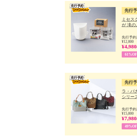
先行
ミセス
が 滝のよ
先行予約期
¥12,800
¥4,980
61%OF
先行
ラ・バ
シリーズ 
先行予約期
¥15,800
¥7,980
49%OF