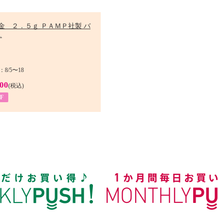
金 ２．５ｇ ＰＡＭＰ社製 バ
.
8/5〜18
900
(税込)
F