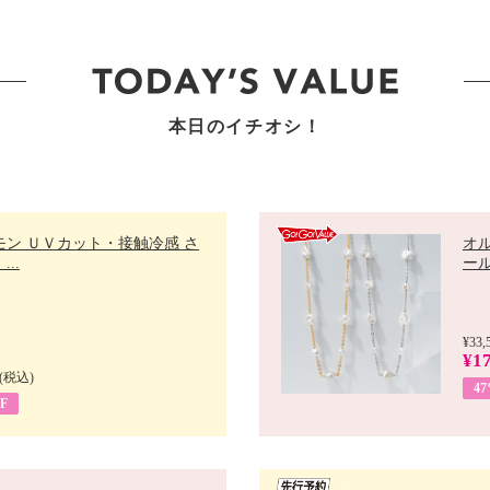
本日のイチオシ！
モン ＵＶカット・接触冷感 さ
オ
..
ール 
¥33,
¥17
(税込)
4
F