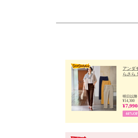
アンダ
らさら！.
明日以降
¥14,300
¥7,990
44%OF