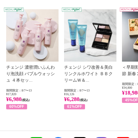
WEEKLY PUSH
W
チェンジ 濃密潤いふんわ
チェンジ シワ改善＆美白
＜早期
り泡洗顔 バブルウォッシ
リンクルホワイト ＢＢク
節 新
ュ ４本セッ...
リームＷ＆...
期間限定：8
¥34,800
期間限定：8/7〜13
期間限定：8/7〜13
¥18,98
¥17,820
¥16,126
¥6,980
¥6,280
45%OF
(税込)
(税込)
60%OFF
61%OFF