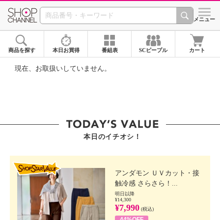
SHOP CHANNEL ショ
メニュー
商品を探す
本日お買得
番組表
SCピープル
カート
現在、お取扱いしていません。
本日のイチオシ！
SHOP STAR VALUE
アンダモン ＵＶカット・接
触冷感 さらさら！...
明日以降
¥14,300
¥7,990
(税込)
44%OFF