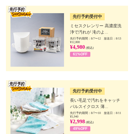
SSV先行
先行予約受付中
ミセスクレンリー 高濃度洗
浄で汚れが 滝のよ...
先行予約期間：8/7〜12 放送日：8/13
¥12,800
¥4,980
(税込)
61%OFF
SSV先行
先行予約受付中
長い毛足で汚れをキャッチ
パルスイクロス 薄...
先行予約期間：8/7〜10 放送日：8/11
¥5,940
¥2,998
(税込)
49%OFF