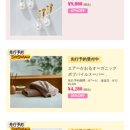
¥9,800
(税込)
47%OFF
SSV先行
先行予約受付中
エアーかおるオーガニック
ボブパイルスーパー...
先行予約期間：8/7〜11 放送日：8/12
¥6,600
¥4,280
(税込)
35%OFF
SSV先行