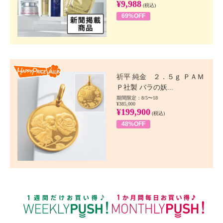
¥9,988
(税込)
69%OFF
Happy Price value
祈平 純金 ２．５ｇ ＰＡＭ
Ｐ社製 バラの妖...
期間限定：8/5〜18
¥385,000
¥199,900
(税込)
48%OFF