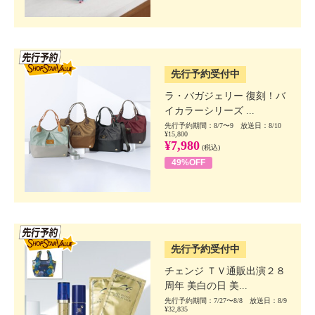
SSV先行
先行予約受付中
ラ・バガジェリー 復刻！バ
イカラーシリーズ ...
先行予約期間：8/7〜9 放送日：8/10
¥15,800
¥7,980
(税込)
49%OFF
SSV先行
先行予約受付中
チェンジ ＴＶ通販出演２８
周年 美白の日 美...
先行予約期間：7/27〜8/8 放送日：8/9
¥32,835