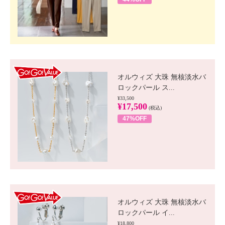
GO!GO! VALUE
オルウィズ 大珠 無核淡水バ
ロックパール ス...
¥33,500
¥17,500
(税込)
47%OFF
GO!GO! VALUE
オルウィズ 大珠 無核淡水バ
ロックパール イ...
¥18,800