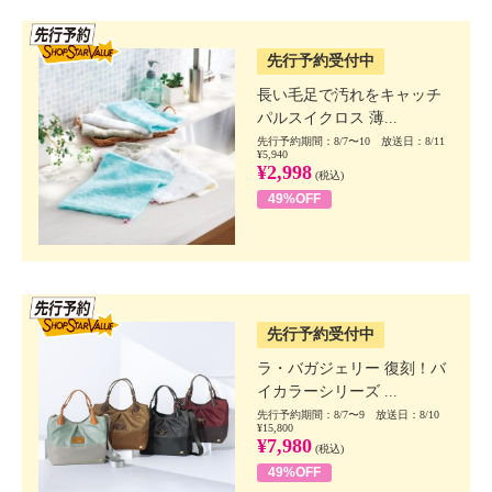
SSV先行
先行予約受付中
長い毛足で汚れをキャッチ
パルスイクロス 薄...
先行予約期間：8/7〜10 放送日：8/11
¥5,940
¥2,998
(税込)
49%OFF
SSV先行
先行予約受付中
ラ・バガジェリー 復刻！バ
イカラーシリーズ ...
先行予約期間：8/7〜9 放送日：8/10
¥15,800
¥7,980
(税込)
49%OFF