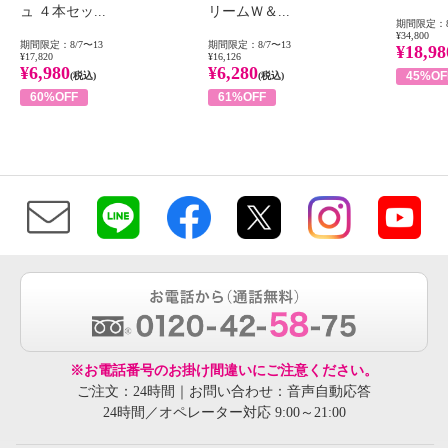
ュ ４本セッ...
リームＷ＆...
期間限定：8
¥34,800
期間限定：8/7〜13
期間限定：8/7〜13
¥18,98
¥17,820
¥16,126
¥6,980
¥6,280
45%OF
(税込)
(税込)
60%OFF
61%OFF
※お電話番号のお掛け間違いにご注意ください。
ご注文：24時間｜お問い合わせ：音声自動応答
24時間／オペレーター対応 9:00～21:00