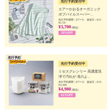
先行予約受付中
エアーかおるオーガニック
ボブパイルスーパー...
先行予約期間：8/7〜11 放送日：8/12
¥5,720
¥3,700
(税込)
35%OFF
SSV先行
先行予約受付中
ミセスクレンリー 高濃度洗
浄で汚れが 滝のよ...
先行予約期間：8/7〜12 放送日：8/13
¥12,800
¥4,980
(税込)
61%OFF