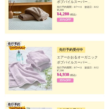
ボブパイルスーパー...
先行予約期間：8/7〜11 放送日：8/12
¥6,600
¥4,280
(税込)
35%OFF
SSV先行
先行予約受付中
エアーかおるオーガニック
ボブパイルスーパー...
先行予約期間：8/7〜11 放送日：8/12
¥7,590
¥4,930
(税込)
35%OFF
SSV先行