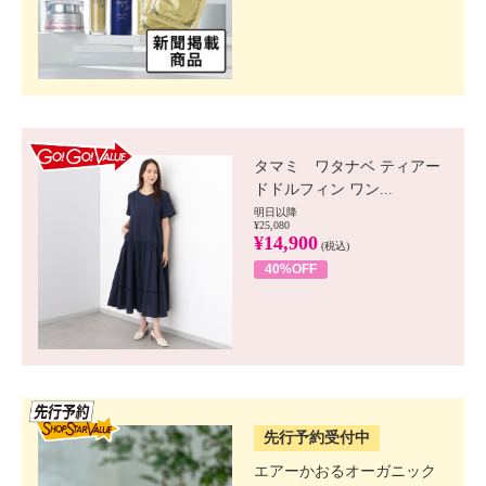
GO!GO! VALUE
タマミ ワタナベ ティアー
ドドルフィン ワン...
明日以降
¥25,080
¥14,900
(税込)
40%OFF
SSV先行
先行予約受付中
エアーかおるオーガニック