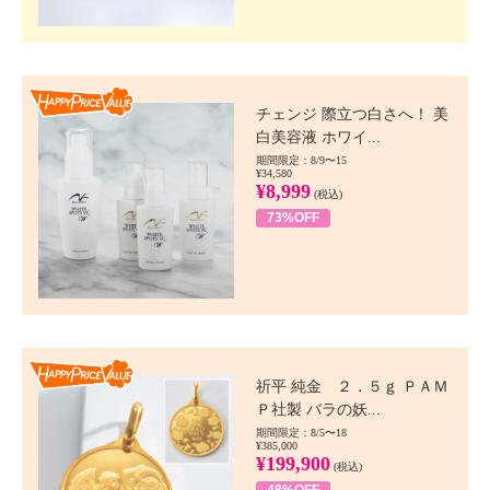
Happy Price value
チェンジ 際立つ白さへ！ 美
白美容液 ホワイ...
期間限定：8/9〜15
¥34,580
¥8,999
(税込)
73%OFF
Happy Price value
祈平 純金 ２．５ｇ ＰＡＭ
Ｐ社製 バラの妖...
期間限定：8/5〜18
¥385,000
¥199,900
(税込)