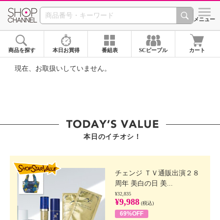
SHOP CHANNEL ショ
メニュー
商品を探す
本日お買得
番組表
SCピープル
カート
現在、お取扱いしていません。
本日のイチオシ！
SHOP STAR VALUE
チェンジ ＴＶ通販出演２８
周年 美白の日 美...
¥32,835
¥9,988
(税込)
69%OFF