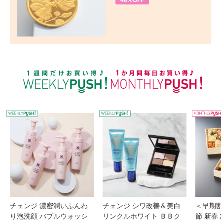
48%OFF
WEEKLY PUSH
W
チェンジ 濃密潤いふんわ
チェンジ シワ改善＆美白
＜早期
り泡洗顔 バブルウォッシ
リンクルホワイト ＢＢク
節 新