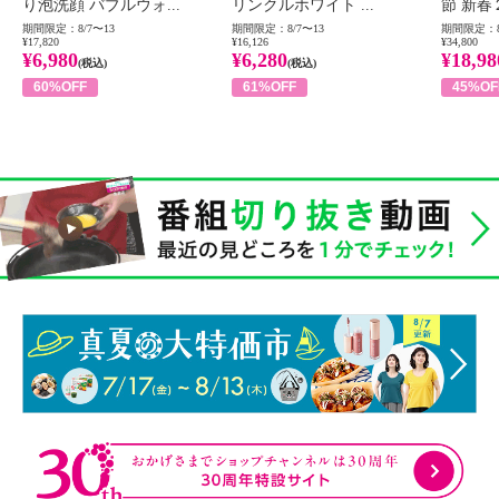
り泡洗顔 バブルウォ...
リンクルホワイト ...
節 新春
期間限定：8/7〜13
期間限定：8/7〜13
期間限定：8
¥17,820
¥16,126
¥34,800
¥6,980
¥6,280
¥18,98
(税込)
(税込)
60%OFF
61%OFF
45%OF