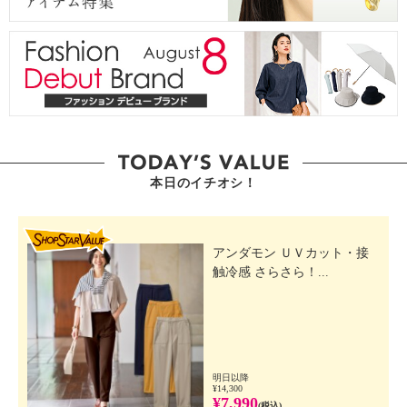
本日のイチオシ！
SHOP STAR VALUE
アンダモン ＵＶカット・接
触冷感 さらさら！...
明日以降
¥14,300
¥7,990
(税込)