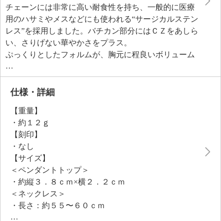
チェーンには非常に高い耐食性を持ち、一般的に医療
用のハサミやメスなどにも使われる“サージカルステン
レス”を採用しました。バチカン部分にはＣＺをあしら
い、さりげない華やかさをプラス。
ぷっくりとしたフォルムが、胸元に程良いボリューム
感と存在感を演出します。シンプルな装いに合わせる
だけで、上品なアクセントを添えてくれるアイテムで
す。
仕様・詳細
【重量】
・約１２ｇ
【刻印】
・なし
【サイズ】
＜ペンダントトップ＞
・約縦３．８ｃｍ×横２．２ｃｍ
＜ネックレス＞
・長さ：約５５〜６０ｃｍ
【使用素材】