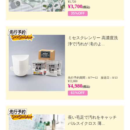
¥5,720
¥3,700
(税込)
35%OFF
先行SSV
ミセスクレンリー 高濃度洗
浄で汚れが 滝のよ...
先行予約期間：8/7〜12 放送日：8/13
¥12,800
¥4,980
(税込)
61%OFF
先行SSV
長い毛足で汚れをキャッチ
パルスイクロス 薄...