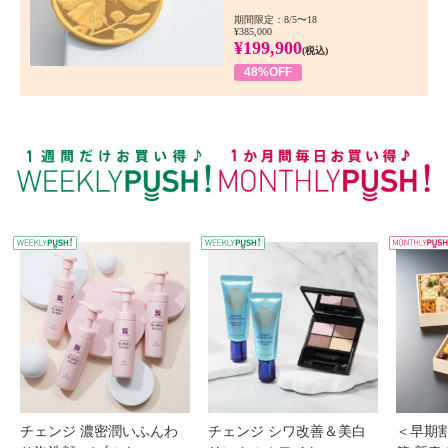
期間限定：8/5〜18
¥385,000
¥199,900
(税込)
48%OFF
WEEKLY PUSH
W
チェンジ 濃密潤いふんわ
チェンジ シワ改善＆美白
＜早期