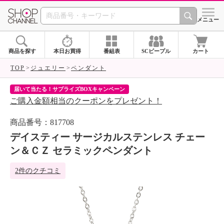
SHOP CHANNEL 
メニュー
商品を探す
本日お買得
番組表
SCピープル
カート
TOP
ジュエリー
ペンダント
届いて当たる！サプライズBOXキャンペーン
ク
ご購入金額相当のクーポンをプレゼント！
ク
商品番号：817708
デイスティー サージカルステンレス チェー
ン＆ＣＺ セラミックペンダント
2件のクチコミ