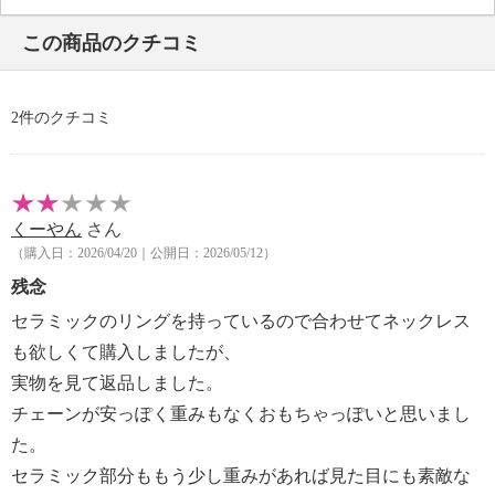
・ステンレス、セラミック
この商品のクチコミ
【同梱物（取扱説明書・保管上の注意等）】
・ブランドカード
【その他】
2件のクチコミ
・個体差あり
くーやん
さん
（購入日：2026/04/20｜公開日：2026/05/12）
残念
セラミックのリングを持っているので合わせてネックレス
も欲しくて購入しましたが、
実物を見て返品しました。
チェーンが安っぽく重みもなくおもちゃっぽいと思いまし
た。
セラミック部分ももう少し重みがあれば見た目にも素敵な