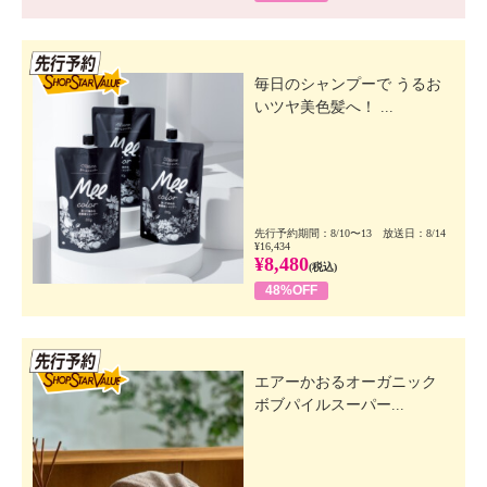
先行SSV
毎日のシャンプーで うるお
いツヤ美色髪へ！ ...
先行予約期間：8/10〜13 放送日：8/14
¥16,434
¥8,480
(税込)
48%OFF
先行SSV
エアーかおるオーガニック
ボブパイルスーパー...