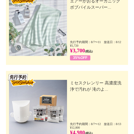
エアーかおるオーガニック
ボブパイルスーパー...
先行予約期間：8/7〜11 放送日：8/12
¥5,720
¥3,700
(税込)
35%OFF
先行SSV
ミセスクレンリー 高濃度洗
浄で汚れが 滝のよ...
先行予約期間：8/7〜12 放送日：8/13
¥12,800
¥4,980
(税込)