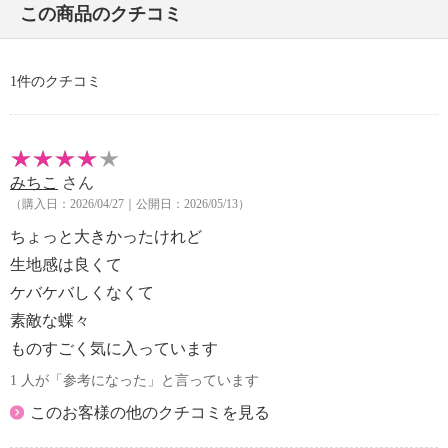
この商品のクチコミ
・ドライクリーニング：不可
・ウエットクリーニング：不可
【個体差あり】
1件のクチコミ
・個体差あり
【原産国（地）】
・中国製
みちこ
さん
（購入日：2026/04/27｜公開日：2026/05/13）
ちょっと大きかったけれど
生地感は良くて
ケバケバしくなくて
素敵な蝶々
ものすごく気に入っています
1 人が「参考になった」と言っています
このお客様の他のクチコミを見る