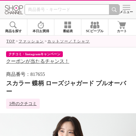
SHOP CHANNEL 
メニュー
商品を探す
本日お買得
番組表
SCピープル
カート
TOP
ファッション
カットソー／Ｔシャツ
クチコミ・Instagramキャンペーン
ネ
クーポンが当たるチャンス！
ネ
商品番号：817655
スカラー 蝶柄 ローズジャガード プルオーバ
ー
1件のクチコミ