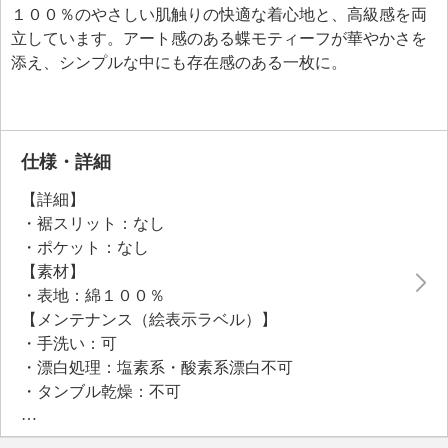
１００％のやさしい肌触りの快適な着心地と、高級感を両
立しています。アート感のある蝶モティーフが華やかさを
添え、シンプルな中にも存在感のある一枚に。
仕様・詳細
【詳細】
・裾スリット：なし
・ポケット：なし
【素材】
・表地：綿１００％
【メンテナンス（絵表示ラベル）】
・手洗い：可
・漂白処理：塩素系・酸素系漂白不可
・タンブル乾燥：不可
・自然乾燥：日陰の吊り干し
・アイロン仕上げ：可（低温）