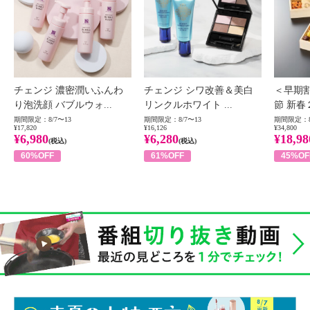
チェンジ 濃密潤いふんわ
チェンジ シワ改善＆美白
＜早期
り泡洗顔 バブルウォ...
リンクルホワイト ...
節 新春
期間限定：8/7〜13
期間限定：8/7〜13
期間限定：8
¥17,820
¥16,126
¥34,800
¥6,980
¥6,280
¥18,98
(税込)
(税込)
60%OFF
61%OFF
45%OF