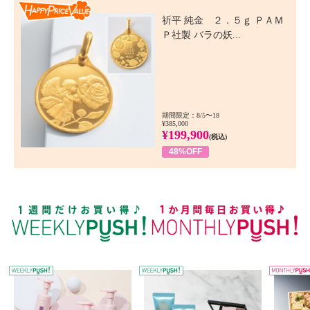
Happy Price Value
祈平 純金 ２．５ｇ ＰＡＭ
Ｐ社製 バラの妖...
期間限定：8/5〜18
¥385,000
¥199,900
(税込)
48%OFF
WEEKLY PUSH
W