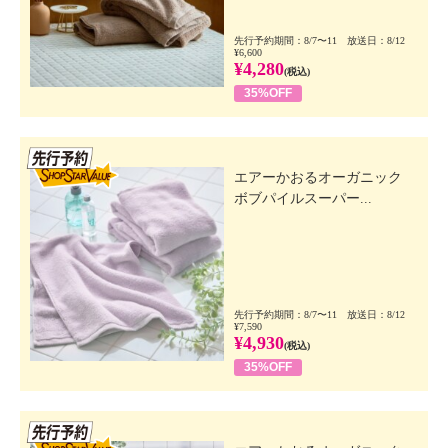
先行予約期間：8/7〜11 放送日：8/12
¥6,600
¥4,280
(税込)
35%OFF
先行SSV
エアーかおるオーガニック
ボブパイルスーパー...
先行予約期間：8/7〜11 放送日：8/12
¥7,590
¥4,930
(税込)
35%OFF
先行SSV