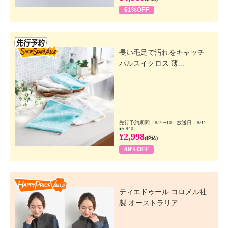
61%OFF
先行SSV
長い毛足で汚れをキャッチ
パルスイクロス 薄...
先行予約期間：8/7〜10 放送日：8/11
¥5,940
¥2,998
(税込)
49%OFF
Happy Price Value
ティエドゥール コロメル社
製 オーストラリア...