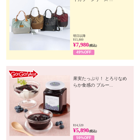
明日以降
¥15,800
¥7,980
(税込)
49%OFF
GO! GO! VALUE
果実たっぷり！ とろりなめ
らか食感の ブルー...
¥14,520
¥5,890
(税込)
59%OFF