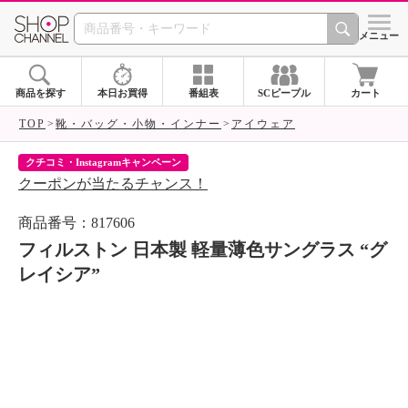
SHOP CHANNEL 
メニュー
商品を探す
本日お買得
番組表
SCピープル
カート
TOP
靴・バッグ・小物・インナー
アイウェア
クチコミ・Instagramキャンペーン
ネ
クーポンが当たるチャンス！
ネ
商品番号：817606
フィルストン 日本製 軽量薄色サングラス “グ
レイシア”