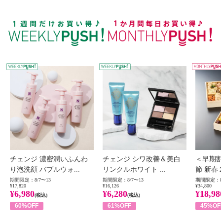
WEEKLY PUSH
W
チェンジ 濃密潤いふんわ
チェンジ シワ改善＆美白
＜早期
り泡洗顔 バブルウォ...
リンクルホワイト ...
節 新春
期間限定：8/7〜13
期間限定：8/7〜13
期間限定：8
¥17,820
¥16,126
¥34,800
¥6,980
¥6,280
¥18,98
(税込)
(税込)
60%OFF
61%OFF
45%OF