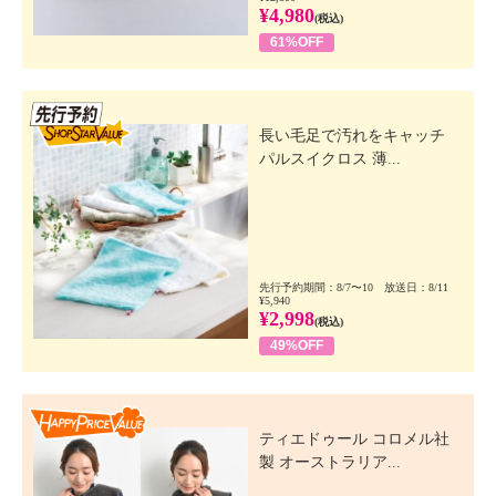
¥4,980
(税込)
61%OFF
先行SSV
長い毛足で汚れをキャッチ
パルスイクロス 薄...
先行予約期間：8/7〜10 放送日：8/11
¥5,940
¥2,998
(税込)
49%OFF
Happy Price Value
ティエドゥール コロメル社
製 オーストラリア...