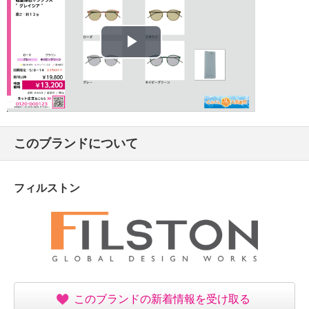
メガネ：約１３ｇ
【メンテナンス（お手入れ方法）】
※詳細は同梱書類参照
Play
【使用上の注意】
※詳細は同梱書類参照
Video
【その他】
【同梱書類】
・ご使用上の注意
このブランドについて
【原産国（地）】
・日本製
フィルストン
このブランドの新着情報を受け取る