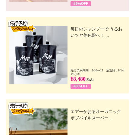
59%OFF
先行SSV
毎日のシャンプーで うるお
いツヤ美色髪へ！ ...
先行予約期間：8/10〜13 放送日：8/14
¥16,434
¥8,480
(税込)
48%OFF
先行SSV
エアーかおるオーガニック
ボブパイルスーパー...