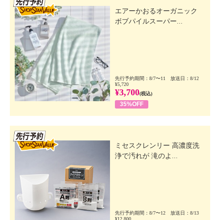
エアーかおるオーガニック
ボブパイルスーパー...
先行予約期間：8/7〜11 放送日：8/12
¥5,720
¥3,700
(税込)
35%OFF
先行SSV
ミセスクレンリー 高濃度洗
浄で汚れが 滝のよ...
先行予約期間：8/7〜12 放送日：8/13
¥12,800