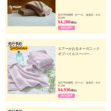
先行予約期間：8/7〜11 放送日：8/12
¥6,600
¥4,280
(税込)
35%OFF
先行SSV
エアーかおるオーガニック
ボブパイルスーパー...
先行予約期間：8/7〜11 放送日：8/12
¥7,590
¥4,930
(税込)
35%OFF
先行SSV