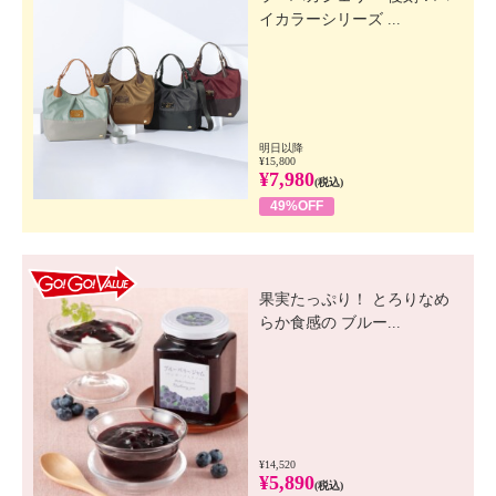
イカラーシリーズ ...
明日以降
¥15,800
¥7,980
(税込)
49%OFF
GO! GO! VALUE
果実たっぷり！ とろりなめ
らか食感の ブルー...
¥14,520
¥5,890
(税込)