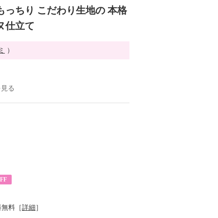
もっちり こだわり生地の 本格
ヌ仕立て
ミ
）
を見る
FF
料無料［
詳細
］