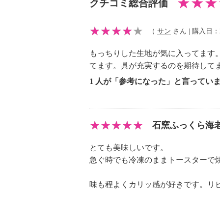
クチコミ総合評価
【期限表示】
（
サン
さん | 購入日：20
・商品発送日より 賞味期限 冷凍
【同梱書類】
もっちりした生地が気に入ってます
・なし
てます。具が充実するのを期待して
1 人が「参考になった」と言ってい
※原料原産地について、商品パッケ
ありますが、商品説明に記載してい
石窯ふっくら海老
とても美味しいです。
急ぐ時でも冷凍のままトースターで
味も程よくカリッ感が好きです。リ