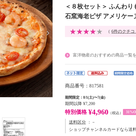
＜８枚セット＞ ふんわり
石窯海老ピザ アメリケー
（
6件のクチコ
富洋物産のおすすめの商品一覧
商品番号：817581
期間限定：8/1(土)〜7(金)
期間以降
¥7,200
¥4,960
特別価格
31%O
（税込）
送料区分
：－
ショップチャンネルカードなら送