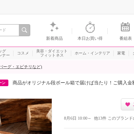
間を。通販・テレビショッピングのショップチャンネル
新着商品
本日お買い得
番組表
ッグ
美容・ダイエット
コスメ
ホーム・インテリア
家電
ンナー
フィットネス
バーグ・エビチリなど)
商品がオリジナル段ボール箱で届けば当たり！ご購入金
ーン
8月6日 10:00～ 他13件 このブラ