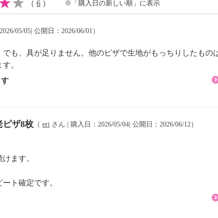
（
6
）
※「購入日の新しい順」に表示
26/05/05| 公開日：2026/06/01）
９０日間
。でも、具が足りません。他のピザで生地がもっちりしたもの
ます。
ます
ージと差異がある場合が
るとおりです
ピザ8枚
（
eri
さん | 購入日：2026/05/04| 公開日：2026/06/12）
焼けます。
ピート確定です。