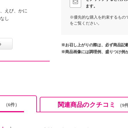
ます。
卵、えび、かに
※優先的な購入を約束するもの
：なし
をご覧ください。
に配送できない地域がご
る
※お召し上がりの際は、必ず商品記
※商品画像には調理例、盛りつけ例
の本格石窯海老ピザ ア
冷蔵庫で解凍してトース
な石窯ピザを楽しめま
りのあるおいしいピザ生
のチーズをトッピング
した。海老を充分に堪能
ミ
で二度焼きし、外側はカ
関連商品のクチコミ
（6件）
（9
に仕上げました。具だく
。食材の風味、食感を楽