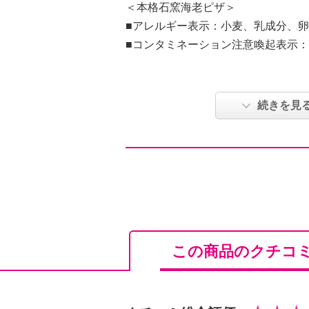
＜本格石窯海老ピザ＞
■アレルギー表示：小麦、乳成分、
■コンタミネーション注意喚起表示
★こちらの商品は、離島・島しょ部
ざいます。ご了承ください。
続きを見
「ふんわりもっちり こだわり生地
メリケーヌ仕立て」のご紹介です。
ターで焼くだけで、香ばしい本格的
す。北野社長がたどり着いたこだわ
地に、海老やトマトに加え、４種類
し、アメリケーヌソースで仕上げま
この商品のクチコ
できるピザです。ピザ生地は、石窯
リッと、内側はもっちりとした食感
さんで耳まで楽しめるおいしい一品
しんでいただけます。