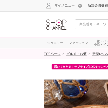
マイメニュー
新規会員登録
心おどる、瞬
靴・バ
ジュエリー
ファッション
小物・イ
SALE
>
>
TOPページ
グルメ・お酒
惣菜(ハン
ンを2回プレゼント！
届いて当たる！サプライズBOXキャンペ
Zoom