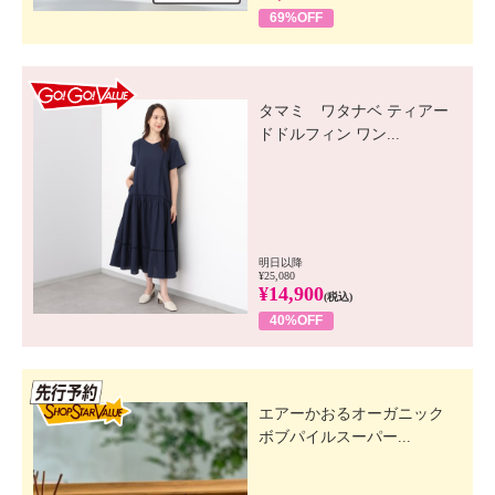
69%OFF
GO! GO! VALUE
タマミ ワタナベ ティアー
ドドルフィン ワン...
明日以降
¥25,080
¥14,900
(税込)
40%OFF
先行SSV
エアーかおるオーガニック
ボブパイルスーパー...