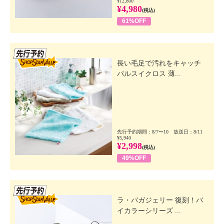
¥12,800
¥4,980
(税込)
61%OFF
先行SSV
長い毛足で汚れをキャッチ
パルスイクロス 薄...
先行予約期間：8/7〜10 放送日：8/11
¥5,940
¥2,998
(税込)
49%OFF
先行SSV
ラ・バガジェリー 復刻！バ
イカラーシリーズ ...