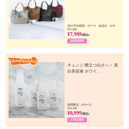
先行予約期間：8/7〜9 放送日：8/10
¥15,800
¥7,980
(税込)
49%OFF
Happy Price Value
チェンジ 際立つ白さへ！ 美
白美容液 ホワイ...
期間限定：8/9〜15
¥34,580
¥8,999
(税込)
73%OFF