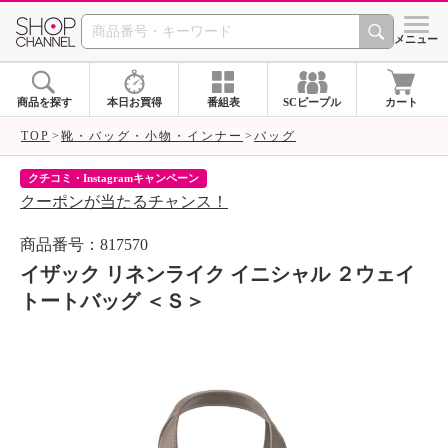
SHOP CHANNEL 
メニュー
商品を探す
本日お買得
番組表
SCピープル
カート
TOP
靴・バッグ・小物・インナー
バッグ
クチコミ・Instagramキャンペーン
ネ
クーポンが当たるチャンス！
ネ
商品番号：817570
イザック リネンライク イニシャル ２ウェイ
トートバッグ ＜Ｓ＞