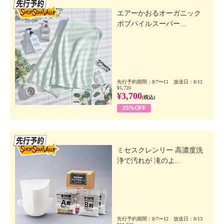
先行SSV
エアーかおるオーガニック
ボブパイルスーパー...
先行予約期間：8/7〜11 放送日：8/12
¥5,720
¥3,700
(税込)
35%OFF
先行SSV
ミセスクレンリー 高濃度洗
浄で汚れが 滝のよ...
先行予約期間：8/7〜12 放送日：8/13