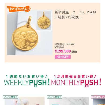
Happy Price Value
祈平 純金 ２．５ｇ ＰＡＭ
Ｐ社製 バラの妖...
期間限定：8/5〜18
¥385,000
¥199,900
(税込)
48%OFF
WEEKLY PUSH
W