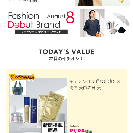
本日のイチオシ！
SHOP STAR VALUE
チェンジ ＴＶ通販出演２８
周年 美白の日 美...
¥32,835
¥9,988
(税込)