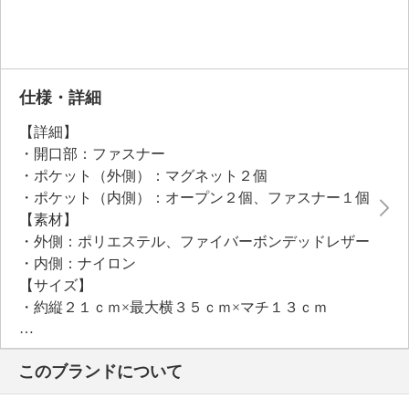
仕様・詳細
【詳細】
・開口部：ファスナー
・ポケット（外側）：マグネット２個
・ポケット（内側）：オープン２個、ファスナー１個
【素材】
・外側：ポリエステル、ファイバーボンデッドレザー
・内側：ナイロン
【サイズ】
・約縦２１ｃｍ×最大横３５ｃｍ×マチ１３ｃｍ
・Ａ４サイズ：不可
【重さ】
このブランドについて
・約４３０ｇ
【個体差あり】