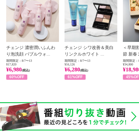
チェンジ 濃密潤いふんわ
チェンジ シワ改善＆美白
＜早期
り泡洗顔 バブルウォ...
リンクルホワイト ...
節 新春
期間限定：8/7〜13
期間限定：8/7〜13
期間限定：8
¥17,820
¥16,126
¥34,800
¥6,980
¥6,280
¥18,98
(税込)
(税込)
60%OFF
61%OFF
45%OF