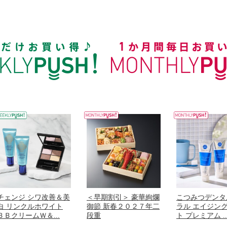
チェンジ シワ改善＆美
＜早期割引＞ 豪華絢爛
こつみつデンタ
白 リンクルホワイト
御節 新春２０２７年二
ラル エイジン
ＢＢクリームＷ＆...
段重
ト プレミアム ..