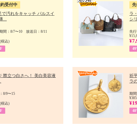
予約受付中
先
足で汚れをキャッチ パルスイ
ラ
...
シリ
間：8/7〜10 放送日：8/11
先行
¥15,
¥7,
(税込)
F
4
ジ 際立つ白さへ！ 美白美容液
祈平
.
ラの
8/9〜15
期間
¥385
¥1
(税込)
F
4