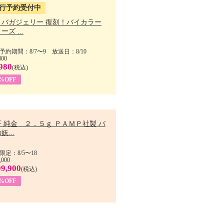
行予約受付中
・バガジェリー 復刻！バイカラー
ーズ ...
予約期間：8/7〜9 放送日：8/10
800
980
(税込)
9%OFF
 純金 ２．５ｇ ＰＡＭＰ社製 バ
妖...
限定：8/5〜18
,000
99,900
(税込)
8%OFF