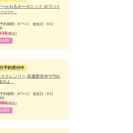
アーかおるオーガニック ボブパイ
ーパー...
予約期間：8/7〜11 放送日：8/12
90
930
(税込)
5%OFF
行予約受付中
セスクレンリー 高濃度洗浄で汚れ
滝のよ...
予約期間：8/7〜12 放送日：8/13
800
980
(税込)
1%OFF