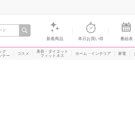
録
、瞬間を。通販・テレビショッピングのショップチャンネル
新着商品
本日お買い得
番組表
ッグ
美容・ダイエット
コスメ
ホーム・インテリア
家電
ンナー
フィットネス