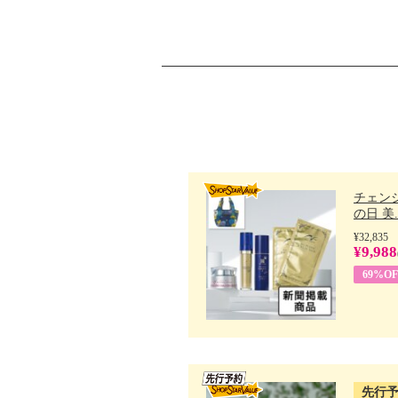
チェン
の日 美..
¥32,835
¥9,988
69%OF
先行