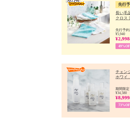
先行
長い毛
クロス 薄
先行予約期
¥5,940
¥2,998
49%OF
チェン
ホワイ..
期間限定：
¥34,580
¥8,999
73%OF