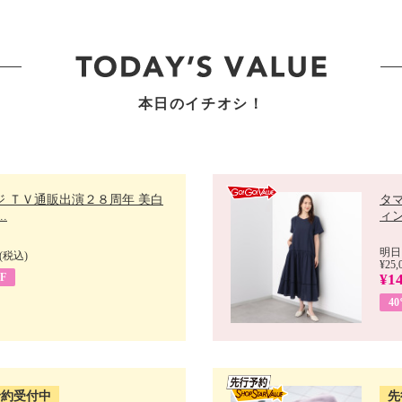
本日のイチオシ！
ジ ＴＶ通販出演２８周年 美白
タ
.
ィン
明日
(税込)
¥25,
F
¥14
4
予約受付中
先