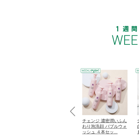
Prev
コラーゲン
オリタリア社 エキスト
チェンジ 濃密潤いふん
加熱２５度
ラバージン オリーブオ
わり泡洗顔 バブルウォ
...
イル （ノンフィ...
ッシュ ４本セッ...