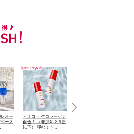
Next
ル オー
ビオコラ 生コラーゲン
オリタリア社 エキスト
チ
グペース
配合！ （非加熱２５度
ラバージン オリーブオ
わ
.
以下） 弾むよう...
イル （ノンフィ...
ッ