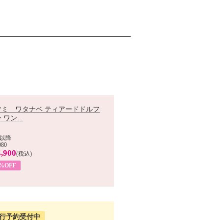
マミ ワタナベ ティアードドルフ
 ワン...
以降
080
,900
(税込)
0%OFF
行予約受付中