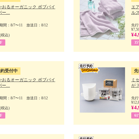
かおるオーガニック ボブパイ
エ
ー...
ルス
間：8/7〜11 放送日：8/12
先行
¥7,5
¥4,
(税込)
F
3
予約受付中
先
かおるオーガニック ボブパイ
ミ
ー...
が 
間：8/7〜11 放送日：8/12
先行
¥12,
¥4,
(税込)
F
6