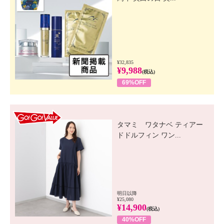
¥32,835
¥9,988
(税込)
69%OFF
GO! GO! VALUE
タマミ ワタナベ ティアー
ドドルフィン ワン...
明日以降
¥25,080
¥14,900
(税込)
40%OFF