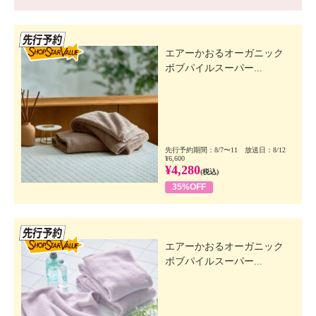
先行SSV
エアーかおるオーガニック
ボブパイルスーパー...
先行予約期間：8/7〜11 放送日：8/12
¥6,600
¥4,280
(税込)
35%OFF
先行SSV
エアーかおるオーガニック
ボブパイルスーパー...