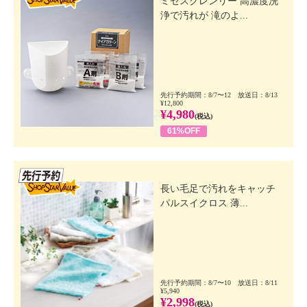
ミセスクレンリー 高濃度洗
浄で汚れが 滝のよ...
先行予約期間：8/7〜12 放送日：8/13
¥12,800
¥4,980
(税込)
61%OFF
先行SSV
長い毛足で汚れをキャッチ
パルスイクロス 薄...
先行予約期間：8/7〜10 放送日：8/11
¥5,940
¥2,998
(税込)