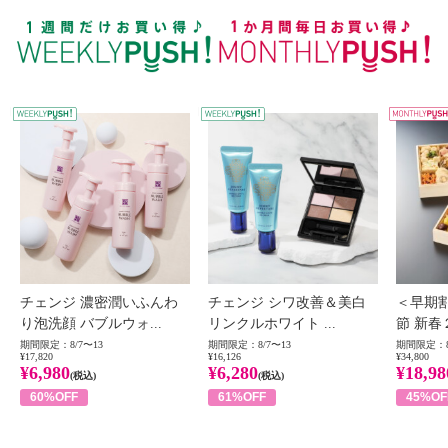
WEEKLY PUSH
W
チェンジ 濃密潤いふんわ
チェンジ シワ改善＆美白
＜早期
り泡洗顔 バブルウォ...
リンクルホワイト ...
節 新春
期間限定：8/7〜13
期間限定：8/7〜13
期間限定：8
¥17,820
¥16,126
¥34,800
¥6,980
¥6,280
¥18,98
(税込)
(税込)
60%OFF
61%OFF
45%OF