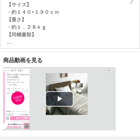
【サイズ】
・約１４０×１９０ｃｍ
【重さ】
・約１．２８ｋｇ
【同梱書類】
・取扱説明書
【メンテナンス（絵表示ラベル）】
・洗濯機：可
商品動画を見る
・漂白処理：塩素系・酸素系漂白不可
・タンブル乾燥：可（低温）
・自然乾燥：日陰の吊り干し
・アイロン仕上げ：不可
・ドライクリーニング：石油系ドライクリーニング可
・ウエットクリーニング：可
Play
【メンテナンス（ケアラベル）】
・ネット使用
Video
・単品洗い
・毛玉が生じるおそれあり
・水や汗などによる色落ち、色移り注意