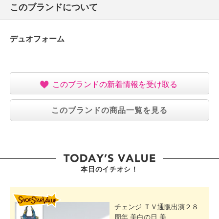
このブランドについて
【使用上の注意】
・火気の近くに置いたり保管しない
【原産国（地）】
デュオフォーム
・中国
このブランドの新着情報を受け取る
このブランドの商品一覧を見る
本日のイチオシ！
SHOP STAR VALUE
チェンジ ＴＶ通販出演２８
周年 美白の日 美...