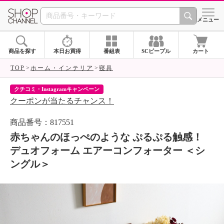
SHOP CHANNEL 
メニュー
商品を探す
本日お買得
番組表
SCピープル
カート
TOP
ホーム・インテリア
寝具
クチコミ・Instagramキャンペーン
ネ
クーポンが当たるチャンス！
ネ
商品番号：817551
赤ちゃんのほっぺのような ぷるぷる触感！
デュオフォーム エアーコンフォーター ＜シ
ングル＞