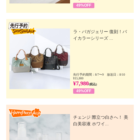
49%OFF
先行SSV
ラ・バガジェリー 復刻！バ
イカラーシリーズ ...
先行予約期間：8/7〜9 放送日：8/10
¥15,800
¥7,980
(税込)
49%OFF
Happy Price Value
チェンジ 際立つ白さへ！ 美
白美容液 ホワイ...