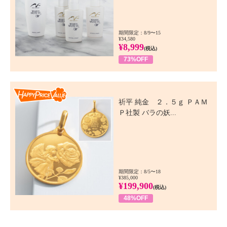
期間限定：8/9〜15
¥34,580
¥8,999
(税込)
73%OFF
Happy Price Value
祈平 純金 ２．５ｇ ＰＡＭ
Ｐ社製 バラの妖...
期間限定：8/5〜18
¥385,000
¥199,900
(税込)
48%OFF