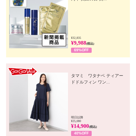
¥32,835
¥9,988
(税込)
69%OFF
GO! GO! VALUE
タマミ ワタナベ ティアー
ドドルフィン ワン...
明日以降
¥25,080
¥14,900
(税込)
40%OFF