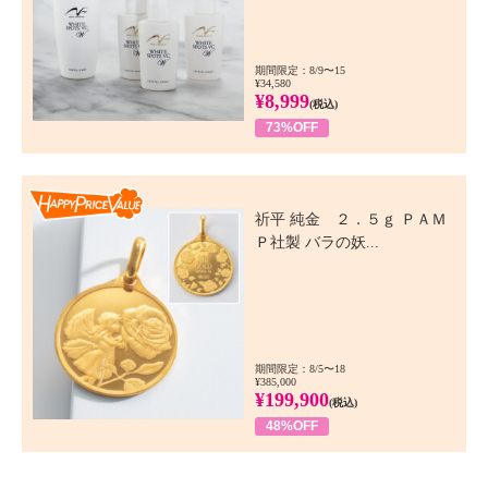
期間限定：8/9〜15
¥34,580
¥8,999
(税込)
73%OFF
Happy Price Value
祈平 純金 ２．５ｇ ＰＡＭ
Ｐ社製 バラの妖...
期間限定：8/5〜18
¥385,000
¥199,900
(税込)
48%OFF