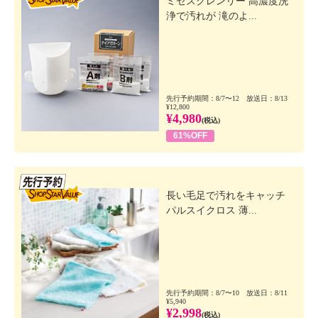
ミセスクレンリー 高濃度洗
浄で汚れが 滝のよ...
先行予約期間：8/7〜12 放送日：8/13
¥12,800
¥4,980
(税込)
61%OFF
先行SSV
長い毛足で汚れをキャッチ
パルスイクロス 薄...
先行予約期間：8/7〜10 放送日：8/11
¥5,940
¥2,998
(税込)