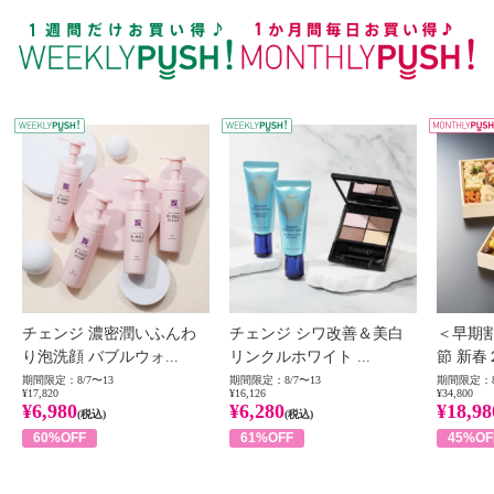
WEEKLY PUSH
W
チェンジ 濃密潤いふんわ
チェンジ シワ改善＆美白
＜早期
り泡洗顔 バブルウォ...
リンクルホワイト ...
節 新春
期間限定：8/7〜13
期間限定：8/7〜13
期間限定：8
¥17,820
¥16,126
¥34,800
¥6,980
¥6,280
¥18,98
(税込)
(税込)
60%OFF
61%OFF
45%OF