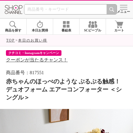
SHOP CHANNEL 
メニュー
商品を探す
本日お買得
番組表
SCピープル
カート
TOP
本日のお買い得
クチコミ・Instagramキャンペーン
ネ
クーポンが当たるチャンス！
ネ
商品番号：817551
赤ちゃんのほっぺのような ぷるぷる触感！
デュオフォーム エアーコンフォーター ＜シ
ングル＞