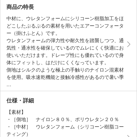
商品の特長
中材に、ウレタンフォームにシリコーン樹脂加工をほ
どこしたぷるぷるの素材を用いたエアーコンフォータ
ー（掛けふとん）です。
ウレタンフォームの弾力性や耐久性を踏襲しつつ、通
気性・通水性を確保しているのでムレにくく快適にお
使いいただけます。ドレープ性にも優れているので身
体にフィットし、はだけにくくなっています。
側地はシルクのような極上の手触りのナイロン混素材
を使用。吸水速乾機能と接触冷感性があるので暑い季
節も気持ちよくお使いいただけます。
中材にウレタンフォームを使用しているにも関わら
ず、ご家庭の洗濯機で洗えてさらに乾燥機（低温）も
仕様・詳細
使用できるので、お手入れも簡単。
【素材】
とびきりの“ぷるひや触感”で未体験の心地よさをご堪
・［側地］ ナイロン８０％、ポリウレタン２０％
能ください。
・［中材］ ウレタンフォーム（シリコーン樹脂コー
ティング）