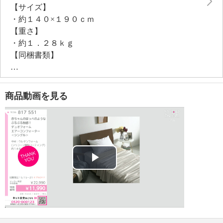
【サイズ】
・約１４０×１９０ｃｍ
【重さ】
・約１．２８ｋｇ
【同梱書類】
・取扱説明書
【メンテナンス（絵表示ラベル）】
・洗濯機：可
商品動画を見る
・漂白処理：塩素系・酸素系漂白不可
・タンブル乾燥：可（低温）
・自然乾燥：日陰の吊り干し
・アイロン仕上げ：不可
・ドライクリーニング：石油系ドライクリーニング可
・ウエットクリーニング：可
Play
【メンテナンス（ケアラベル）】
・ネット使用
Video
・単品洗い
・毛玉が生じるおそれあり
・水や汗などによる色落ち、色移り注意