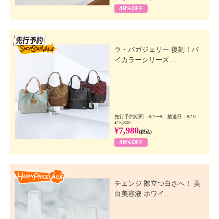
49%OFF
先行SSV
ラ・バガジェリー 復刻！バ
イカラーシリーズ ...
先行予約期間：8/7〜9 放送日：8/10
¥15,800
¥7,980
(税込)
49%OFF
Happy Price Value
チェンジ 際立つ白さへ！ 美
白美容液 ホワイ...