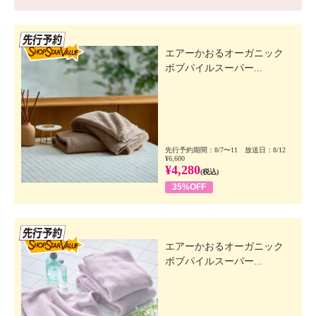
先行SSV
エアーかおるオーガニック
ボブパイルスーパー...
先行予約期間：8/7〜11 放送日：8/12
¥6,600
¥4,280
(税込)
35%OFF
先行SSV
エアーかおるオーガニック
ボブパイルスーパー...