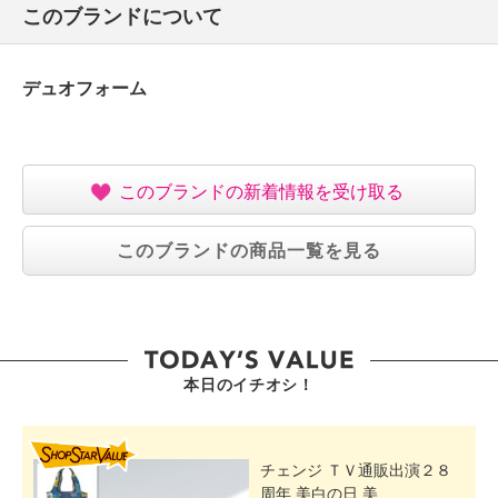
このブランドについて
【使用上の注意】
・火気の近くに置いたり保管しない
【原産国（地）】
デュオフォーム
・中国
このブランドの新着情報を受け取る
このブランドの商品一覧を見る
本日のイチオシ！
SHOP STAR VALUE
チェンジ ＴＶ通販出演２８
周年 美白の日 美...