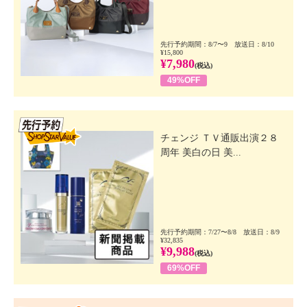
先行予約期間：8/7〜9 放送日：8/10
¥15,800
¥7,980
(税込)
49%OFF
先行SSV
チェンジ ＴＶ通販出演２８
周年 美白の日 美...
先行予約期間：7/27〜8/8 放送日：8/9
¥32,835
¥9,988
(税込)
69%OFF