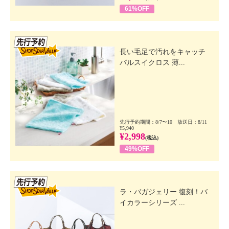
61%OFF
先行SSV
長い毛足で汚れをキャッチ
パルスイクロス 薄...
先行予約期間：8/7〜10 放送日：8/11
¥5,940
¥2,998
(税込)
49%OFF
先行SSV
ラ・バガジェリー 復刻！バ
イカラーシリーズ ...