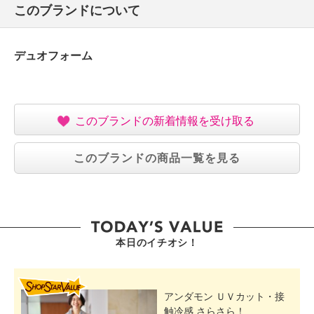
このブランドについて
【使用上の注意】
・火気の近くに置いたり保管しない
【原産国（地）】
デュオフォーム
・中国
このブランドの新着情報を受け取る
このブランドの商品一覧を見る
本日のイチオシ！
SHOP STAR VALUE
アンダモン ＵＶカット・接
触冷感 さらさら！...