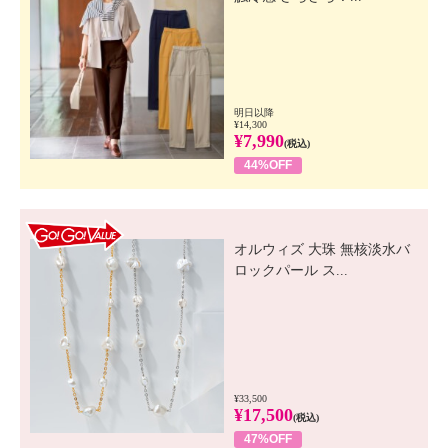
明日以降
¥14,300
¥7,990
(税込)
44%OFF
GO! GO! VALUE
オルウィズ 大珠 無核淡水バ
ロックパール ス...
¥33,500
¥17,500
(税込)
47%OFF