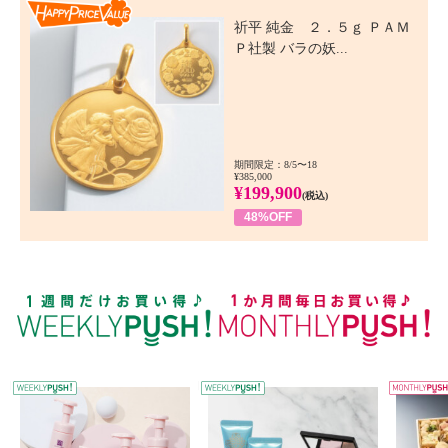
Happy Price Value
祈平 純金 ２．５ｇ ＰＡＭ
Ｐ社製 バラの妖...
期間限定：8/5〜18
¥385,000
¥199,900
(税込)
48%OFF
WEEKLY PUSH
W