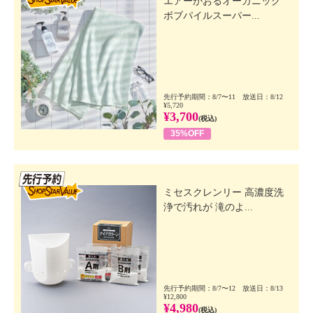
エアーかおるオーガニック
ボブパイルスーパー...
先行予約期間：8/7〜11 放送日：8/12
¥5,720
¥3,700
(税込)
35%OFF
先行SSV
ミセスクレンリー 高濃度洗
浄で汚れが 滝のよ...
先行予約期間：8/7〜12 放送日：8/13
¥12,800
¥4,980
(税込)