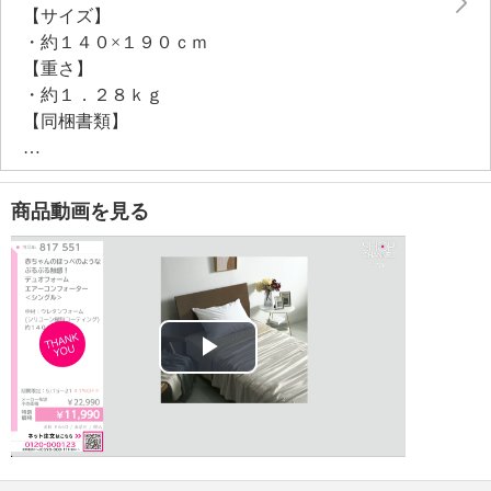
【サイズ】
・約１４０×１９０ｃｍ
【重さ】
・約１．２８ｋｇ
【同梱書類】
・取扱説明書
【メンテナンス（絵表示ラベル）】
・洗濯機：可
商品動画を見る
・漂白処理：塩素系・酸素系漂白不可
・タンブル乾燥：可（低温）
・自然乾燥：日陰の吊り干し
・アイロン仕上げ：不可
・ドライクリーニング：石油系ドライクリーニング可
・ウエットクリーニング：可
Play
【メンテナンス（ケアラベル）】
・ネット使用
Video
・単品洗い
・毛玉が生じるおそれあり
・水や汗などによる色落ち、色移り注意