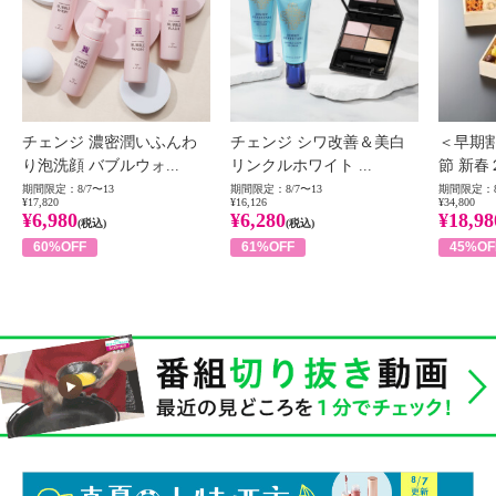
チェンジ 濃密潤いふんわ
チェンジ シワ改善＆美白
＜早期
り泡洗顔 バブルウォ...
リンクルホワイト ...
節 新春
期間限定：8/7〜13
期間限定：8/7〜13
期間限定：8
¥17,820
¥16,126
¥34,800
¥6,980
¥6,280
¥18,98
(税込)
(税込)
60%OFF
61%OFF
45%OF