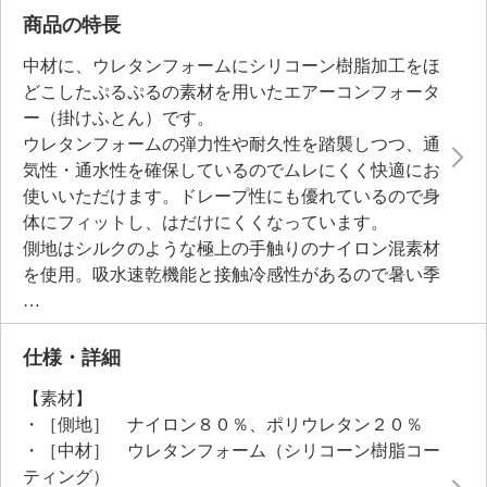
商品の特長
中材に、ウレタンフォームにシリコーン樹脂加工をほ
どこしたぷるぷるの素材を用いたエアーコンフォータ
ー（掛けふとん）です。
ウレタンフォームの弾力性や耐久性を踏襲しつつ、通
気性・通水性を確保しているのでムレにくく快適にお
使いいただけます。ドレープ性にも優れているので身
体にフィットし、はだけにくくなっています。
側地はシルクのような極上の手触りのナイロン混素材
を使用。吸水速乾機能と接触冷感性があるので暑い季
節も気持ちよくお使いいただけます。
中材にウレタンフォームを使用しているにも関わら
ず、ご家庭の洗濯機で洗えてさらに乾燥機（低温）も
仕様・詳細
使用できるので、お手入れも簡単。
【素材】
とびきりの“ぷるひや触感”で未体験の心地よさをご堪
・［側地］ ナイロン８０％、ポリウレタン２０％
能ください。
・［中材］ ウレタンフォーム（シリコーン樹脂コー
ティング）