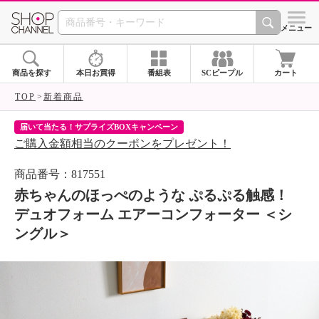
SHOP CHANNEL 
メニュー
商品を探す
本日お買得
番組表
SCピープル
カート
TOP
新着商品
届いて当たる！サプライズBOXキャンペーン
ク
ご購入金額相当のクーポンをプレゼント！
ク
商品番号：817551
赤ちゃんのほっぺのような ぷるぷる触感！
デュオフォーム エアーコンフォーター ＜シ
ングル＞