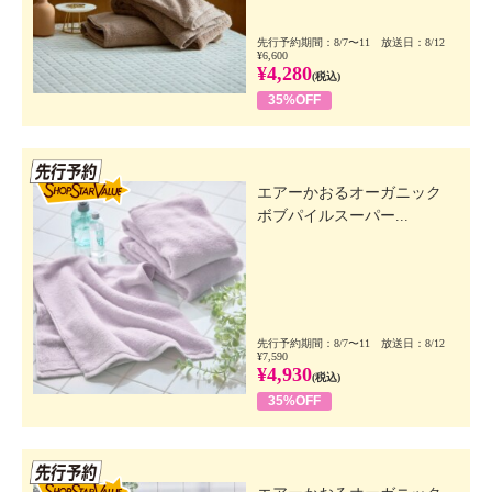
先行予約期間：8/7〜11 放送日：8/12
¥6,600
¥4,280
(税込)
35%OFF
先行SSV
エアーかおるオーガニック
ボブパイルスーパー...
先行予約期間：8/7〜11 放送日：8/12
¥7,590
¥4,930
(税込)
35%OFF
先行SSV