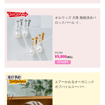
GO! GO! VALUE
オルウィズ 大珠 無核淡水バ
ロックパール イ...
¥18,800
¥9,800
(税込)
47%OFF
先行SSV
エアーかおるオーガニック
ボブパイルスーパー...