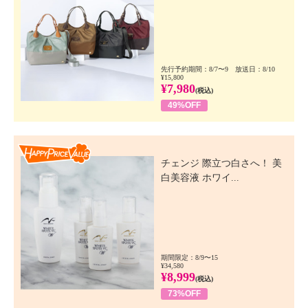
先行予約期間：8/7〜9 放送日：8/10
¥15,800
¥7,980
(税込)
49%OFF
Happy Price Value
チェンジ 際立つ白さへ！ 美
白美容液 ホワイ...
期間限定：8/9〜15
¥34,580
¥8,999
(税込)
73%OFF