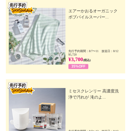
先行SSV
エアーかおるオーガニック
ボブパイルスーパー...
先行予約期間：8/7〜11 放送日：8/12
¥5,720
¥3,700
(税込)
35%OFF
先行SSV
ミセスクレンリー 高濃度洗
浄で汚れが 滝のよ...