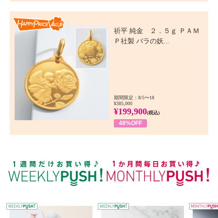
Happy Price Value
祈平 純金 ２．５ｇ ＰＡＭ
Ｐ社製 バラの妖...
期間限定：8/5〜18
¥385,000
¥199,900
(税込)
48%OFF
WEEKLY PUSH
W