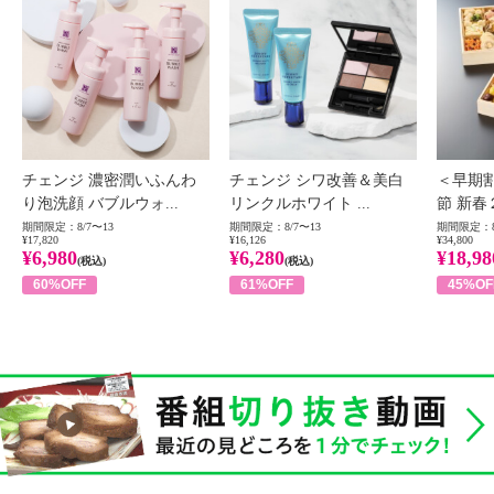
チェンジ 濃密潤いふんわ
チェンジ シワ改善＆美白
＜早期
り泡洗顔 バブルウォ...
リンクルホワイト ...
節 新春
期間限定：8/7〜13
期間限定：8/7〜13
期間限定：8
¥17,820
¥16,126
¥34,800
¥6,980
¥6,280
¥18,98
(税込)
(税込)
60%OFF
61%OFF
45%OF