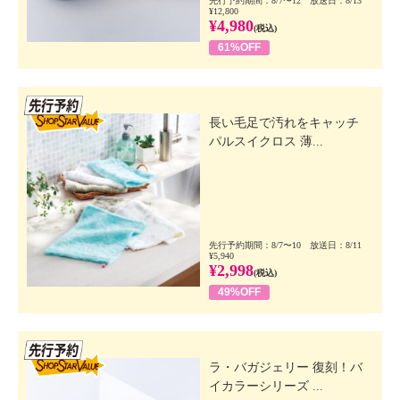
先行予約期間：8/7〜12 放送日：8/13
¥12,800
¥4,980
(税込)
61%OFF
先行SSV
長い毛足で汚れをキャッチ
パルスイクロス 薄...
先行予約期間：8/7〜10 放送日：8/11
¥5,940
¥2,998
(税込)
49%OFF
先行SSV
ラ・バガジェリー 復刻！バ
イカラーシリーズ ...