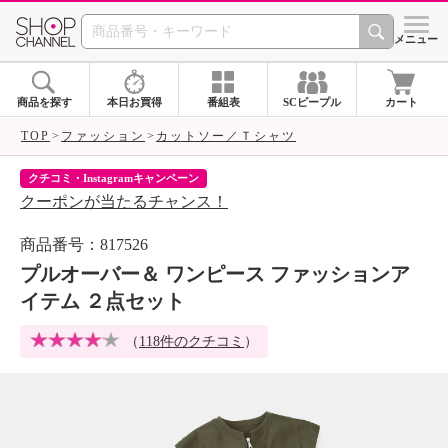
SHOP CHANNEL 
メニュー
商品を探す
本日お買得
番組表
SCピープル
カート
TOP
ファッション
カットソー／Ｔシャツ
クチコミ・Instagramキャンペーン
ネ
クーポンが当たるチャンス！
ネ
商品番号：817526
プルオーバー＆ ワンピース ファッションア
イテム ２点セット
（
118件のクチコミ
）