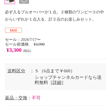
必ず入るプルオーバーが１点。２種類のワンピースの中
からいずれか１点入る、計２点のお楽しみセット。
セール：2026/7/17〜
セール前価格
¥3,990
¥3,300
(税込)
送料区分
： S
（6点まで￥660）
ショップチャンネルカードなら送
料無料［
詳細
］
返品・交換
：
不可