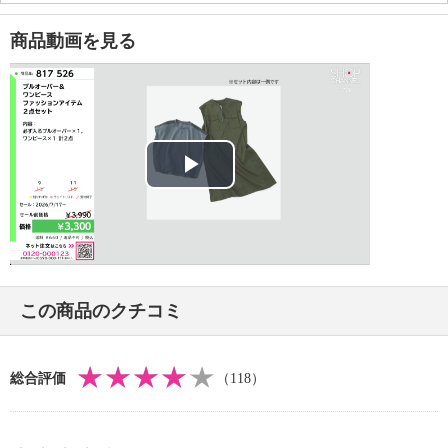
【詳細】
・袖の長さ：半袖
商品動画を見る
・裏地：なし
・裾スリット：なし
・ポケット：なし
【素材】
・本体ポリエステル１００％
・ラメ部分ポリエステル９２％、ポリウレタン８％、
Play
リブ部分ポリエステル９８％、
・ポリウレタン２％
Video
【メンテナンス（絵表示ラベル）】
・洗濯機：可
・漂白処理：塩素系・酸素系漂白不可
この商品のクチコミ
・タンブル乾燥：不可
・自然乾燥：日陰の吊り干し
・アイロン仕上げ：可（中温）
総合評価
（118）
・ドライクリーニング：石油系ドライクリーニング可
・ウエットクリーニング：可
【メンテナンス（ケアラベル）】