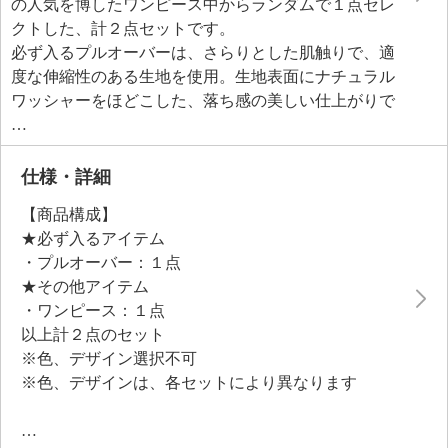
の人気を博したワンピース中からランダムで１点セレ
クトした、計２点セットです。
必ず入るプルオーバーは、さらりとした肌触りで、適
度な伸縮性のある生地を使用。生地表面にナチュラル
ワッシャーをほどこした、落ち感の美しい仕上がりで
す。シワになりにくいのもうれしいポイント。両肩に
は、品良く煌めくラメ生地を配しました。伸縮性のあ
るカットソーで、チクチク感の少ない柔らかな素材で
仕様・詳細
す。
【商品構成】
シンプルなデザインの中に、上品なラメ生地を配する
★必ず入るアイテム
ことで、高級感とモード感を演出。前中心に切り替え
・プルオーバー：１点
をほどこしており、すっきりとした縦長見せ効果も期
★その他アイテム
待できそう。後ろ身頃の裾は、タックにほどこして膨
・ワンピース：１点
らみを出し、さりげないコクーンシルエットを実現し
以上計２点のセット
ました。
※色、デザイン選択不可
※色、デザインは、各セットにより異なります
＜プルオーバー＞