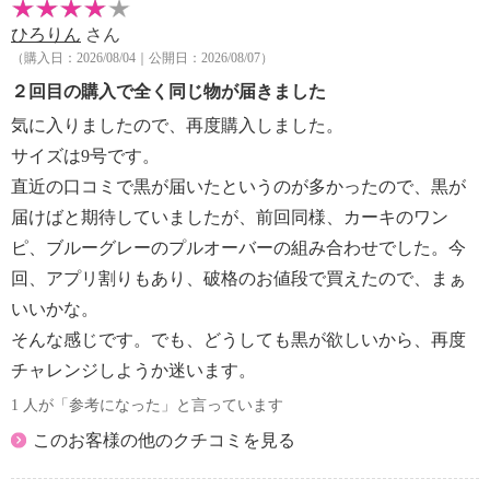
・長時間照射による変退色注意
ひろりん
さん
・単品洗い
（購入日：2026/08/04｜公開日：2026/08/07）
・摩擦による色落ち、色移り注意
２回目の購入で全く同じ物が届きました
【原産国（地）】
・中国製
気に入りましたので、再度購入しました。
サイズは9号です。
＜その他アイテム＞
直近の口コミで黒が届いたというのが多かったので、黒が
【サイズ（コメント）】
届けばと期待していましたが、前回同様、カーキのワン
※アイテムが多岐に渡るため、対応するヌード寸法の
ピ、ブルーグレーのプルオーバーの組み合わせでした。今
み記載
回、アプリ割りもあり、破格のお値段で買えたので、まぁ
【その他】
【詳細】
いいかな。
・各アイテムにより異なる
そんな感じです。でも、どうしても黒が欲しいから、再度
【素材】
チャレンジしようか迷います。
・各アイテムにより異なる
1 人が「参考になった」と言っています
【お手入れ方法】
・各アイテムにより異なる
このお客様の他のクチコミを見る
【原産国（地）】
・各製品の表示をご確認ください