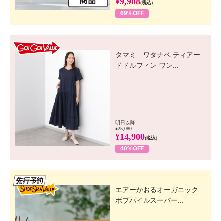
¥9,988
(税込)
69%OFF
GO! GO! VALUE
タマミ ワタナベ ティアー
ドドルフィン ワン...
明日以降
¥25,080
¥14,900
(税込)
40%OFF
先行SSV
エアーかおるオーガニック
ボブパイルスーパー...