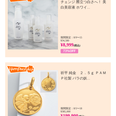
チェンジ 際立つ白さへ！ 美
白美容液 ホワイ...
期間限定：8/9〜15
¥34,580
¥8,999
(税込)
73%OFF
Happy Price Value
祈平 純金 ２．５ｇ ＰＡＭ
Ｐ社製 バラの妖...
期間限定：8/5〜18
¥385,000
¥199,900