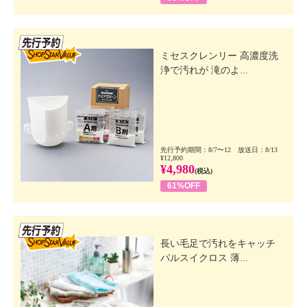
先行SSV
ミセスクレンリー 高濃度洗
浄で汚れが 滝のよ...
先行予約期間：8/7〜12 放送日：8/13
¥12,800
¥4,980
(税込)
61%OFF
先行SSV
長い毛足で汚れをキャッチ
パルスイクロス 薄...