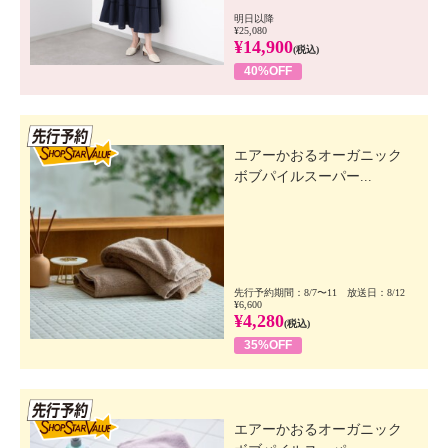
明日以降
¥25,080
¥14,900
(税込)
40%OFF
先行SSV
エアーかおるオーガニック
ボブパイルスーパー...
先行予約期間：8/7〜11 放送日：8/12
¥6,600
¥4,280
(税込)
35%OFF
先行SSV
エアーかおるオーガニック