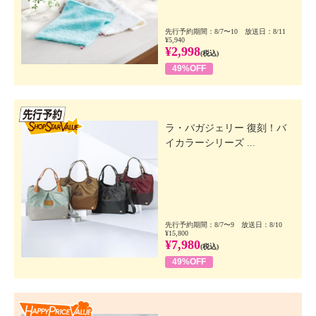
先行予約期間：8/7〜10 放送日：8/11
¥5,940
¥2,998
(税込)
49%OFF
先行SSV
ラ・バガジェリー 復刻！バ
イカラーシリーズ ...
先行予約期間：8/7〜9 放送日：8/10
¥15,800
¥7,980
(税込)
49%OFF
Happy Price Value