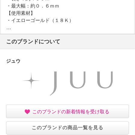
・最大幅：約０．６ｍｍ
【使用素材】
・イエローゴールド（１８Ｋ）
【その他】
・個体差あり
このブランドについて
【原産国（地）】
・日本製
ジュウ
このブランドの新着情報を受け取る
このブランドの商品一覧を見る