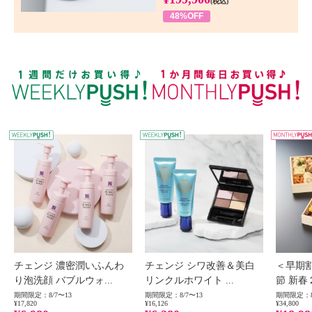
(税込)
48%OFF
WEEKLY PUSH
W
チェンジ 濃密潤いふんわ
チェンジ シワ改善＆美白
＜早期
り泡洗顔 バブルウォ...
リンクルホワイト ...
節 新春
期間限定：8/7〜13
期間限定：8/7〜13
期間限定：8
¥17,820
¥16,126
¥34,800