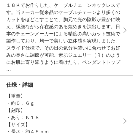
１８Ｋでお作りした、ケーブルチェーンネックレスで
す。当メーカー従来品のケーブルチェーンより多くの
カットをほどこすことで、胸元で光の陰影が豊かに映
え、繊細ながら存在感のある煌めきを演出します。日
本のチェーンメーカーによる精度の高いカット技術で
製作しており、均一で美しい立体感を実現しました。
スライド仕様で、その日の気分や装いに合わせてお好
みの長さに調節が可能。素肌ジュエリー（Ｒ）のよう
にお肌に寄り添うように着けたり、ペンダントトップ
を通して装っても素敵。軽量なつくりのため、長時間
の着用でも負担に感じにくいのもポイントです。
仕様・詳細
【重量】
・約０．６ｇ
【刻印】
・あり：Ｋ１８
【サイズ】
・長さ：約４５ｃｍ