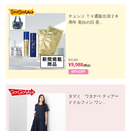
SHOP STAR VALUE
チェンジ ＴＶ通販出演２８
周年 美白の日 美...
¥32,835
¥9,988
(税込)
69%OFF
GO! GO! VALUE
タマミ ワタナベ ティアー
ドドルフィン ワン...