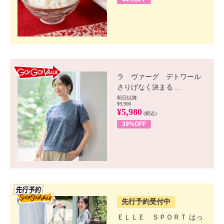
GO!GO! VALUE
ラ ヴァーグ デトワール
さりげなく決まる ...
明日以降
¥9,900
¥5,980
(税込)
39%OFF
SSV先行
先行予約受付中
ＥＬＬＥ ＳＰＯＲＴ はっ