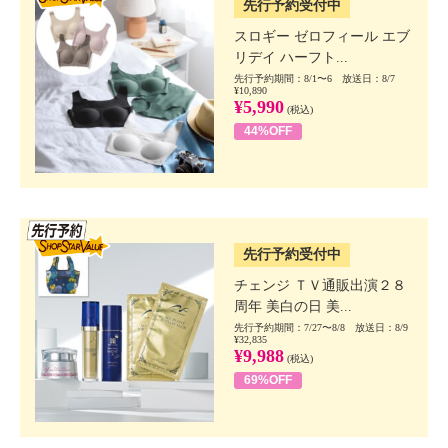
先行予約受付中
スロギー ゼロフィール エブ
リデイ ハーフト...
先行予約期間：8/1〜6 放送日：8/7
¥10,890
¥5,990
(税込)
44%OFF
SSV先行
先行予約受付中
チェンジ ＴＶ通販出演２８
周年 美白の日 美...
先行予約期間：7/27〜8/8 放送日：8/9
¥32,835
¥9,988
(税込)
69%OFF