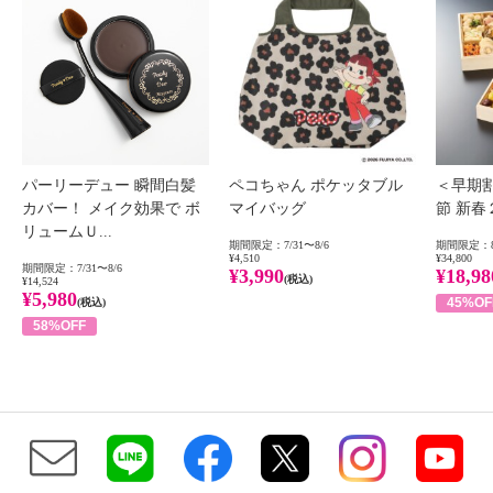
パーリーデュー 瞬間白髪
ペコちゃん ポケッタブル
＜早期
カバー！ メイク効果で ボ
マイバッグ
節 新
リュームＵ...
期間限定：7/31〜8/6
期間限定：8
¥4,510
¥34,800
期間限定：7/31〜8/6
¥3,990
¥18,98
(税込)
¥14,524
¥5,980
45%OF
(税込)
58%OFF