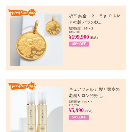
Happy Price value
祈平 純金 ２．５ｇ ＰＡＭ
Ｐ社製 バラの妖...
期間限定：8/5〜18
¥385,000
¥199,900
(税込)
48%OFF
Happy Price value
キュアフォルテ 髪と頭皮の
老舗サロン開発 し...
期間限定：8/1〜7
¥13,200
¥5,990
(税込)
54%OFF