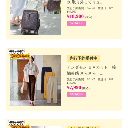
水 取り外してリュ...
先行予約期間：8/4〜6 放送日：8/7
¥44,000
¥18,900
(税込)
57%OFF
SSV先行
先行予約受付中
アンダモン ＵＶカット・接
触冷感 さらさら！...
先行予約期間：8/2〜7 放送日：8/8
¥14,300
¥7,990
(税込)
44%OFF
SSV先行