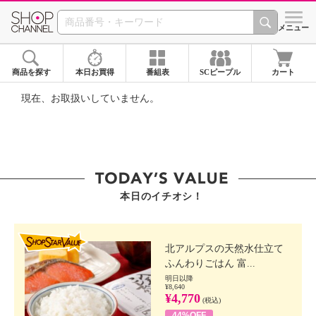
SHOP CHANNEL ショ
メニュー
商品を探す
本日お買得
番組表
SCピープル
カート
現在、お取扱いしていません。
本日のイチオシ！
SHOP STAR VALUE
北アルプスの天然水仕立て
ふんわりごはん 富...
明日以降
¥8,640
¥4,770
(税込)
44%OFF