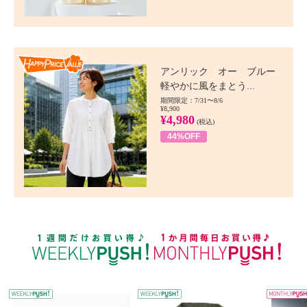
Happy Price value
アンリック オー ブルー
軽やかに風をまとう...
期間限定：7/31〜8/6
¥8,900
¥4,980
(税込)
44%OFF
WEEKLY PUSH
W