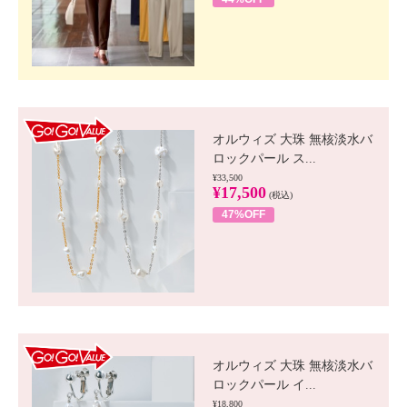
GO!GO! VALUE
オルウィズ 大珠 無核淡水バ
ロックパール ス...
¥33,500
¥17,500
(税込)
47%OFF
GO!GO! VALUE
オルウィズ 大珠 無核淡水バ
ロックパール イ...
¥18,800