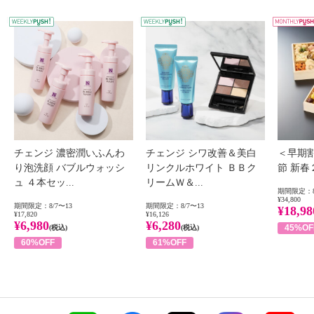
WEEKLY PUSH
W
チェンジ 濃密潤いふんわ
チェンジ シワ改善＆美白
＜早期
り泡洗顔 バブルウォッシ
リンクルホワイト ＢＢク
節 新
ュ ４本セッ...
リームＷ＆...
期間限定：8
¥34,800
期間限定：8/7〜13
期間限定：8/7〜13
¥18,98
¥17,820
¥16,126
¥6,980
¥6,280
45%OF
(税込)
(税込)
60%OFF
61%OFF