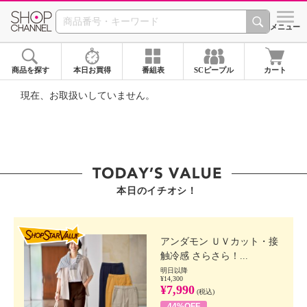
SHOP CHANNEL ショ
メニュー
商品を探す
本日お買得
番組表
SCピープル
カート
現在、お取扱いしていません。
本日のイチオシ！
SHOP STAR VALUE
アンダモン ＵＶカット・接
触冷感 さらさら！...
明日以降
¥14,300
¥7,990
(税込)
44%OFF