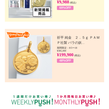
¥9,988
(税込)
69%OFF
Happy Price value
祈平 純金 ２．５ｇ ＰＡＭ
Ｐ社製 バラの妖...
期間限定：8/5〜18
¥385,000
¥199,900
(税込)
48%OFF