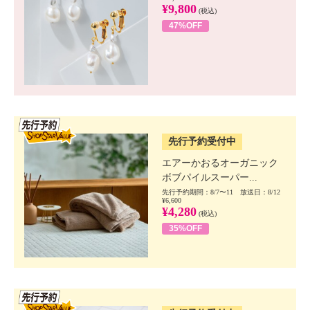
¥9,800
(税込)
47%OFF
SSV先行
先行予約受付中
エアーかおるオーガニック
ボブパイルスーパー...
先行予約期間：8/7〜11 放送日：8/12
¥6,600
¥4,280
(税込)
35%OFF
SSV先行