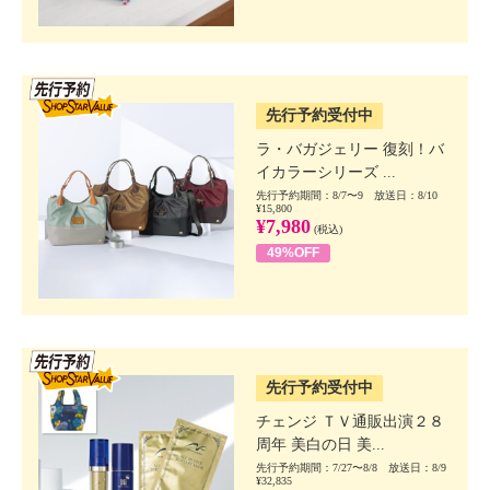
SSV先行
先行予約受付中
ラ・バガジェリー 復刻！バ
イカラーシリーズ ...
先行予約期間：8/7〜9 放送日：8/10
¥15,800
¥7,980
(税込)
49%OFF
SSV先行
先行予約受付中
チェンジ ＴＶ通販出演２８
周年 美白の日 美...
先行予約期間：7/27〜8/8 放送日：8/9
¥32,835