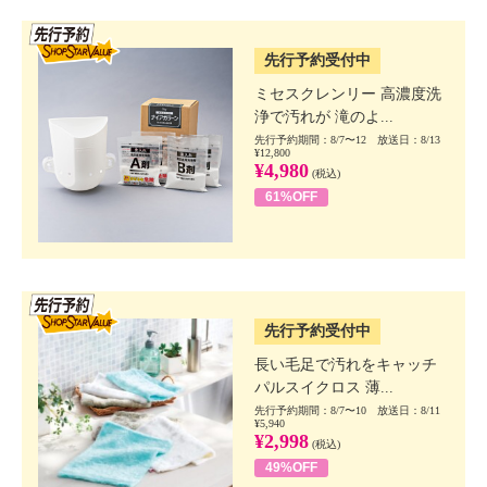
SSV先行
先行予約受付中
ミセスクレンリー 高濃度洗
浄で汚れが 滝のよ...
先行予約期間：8/7〜12 放送日：8/13
¥12,800
¥4,980
(税込)
61%OFF
SSV先行
先行予約受付中
長い毛足で汚れをキャッチ
パルスイクロス 薄...
先行予約期間：8/7〜10 放送日：8/11
¥5,940
¥2,998
(税込)
49%OFF