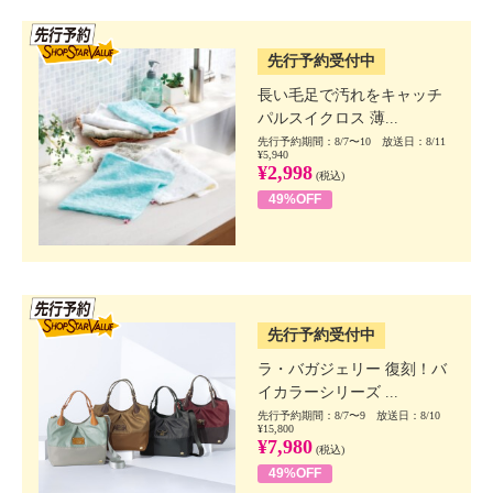
SSV先行
先行予約受付中
長い毛足で汚れをキャッチ
パルスイクロス 薄...
先行予約期間：8/7〜10 放送日：8/11
¥5,940
¥2,998
(税込)
49%OFF
SSV先行
先行予約受付中
ラ・バガジェリー 復刻！バ
イカラーシリーズ ...
先行予約期間：8/7〜9 放送日：8/10
¥15,800
¥7,980
(税込)
49%OFF