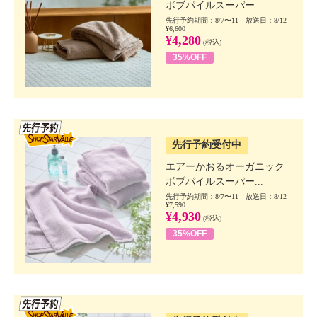
ボブパイルスーパー...
先行予約期間：8/7〜11 放送日：8/12
¥6,600
¥4,280
(税込)
35%OFF
SSV先行
先行予約受付中
エアーかおるオーガニック
ボブパイルスーパー...
先行予約期間：8/7〜11 放送日：8/12
¥7,590
¥4,930
(税込)
35%OFF
SSV先行