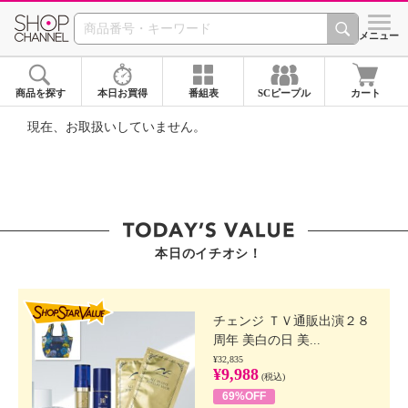
SHOP CHANNEL ショ
メニュー
商品を探す
本日お買得
番組表
SCピープル
カート
現在、お取扱いしていません。
本日のイチオシ！
SHOP STAR VALUE
チェンジ ＴＶ通販出演２８
周年 美白の日 美...
¥32,835
¥9,988
(税込)
69%OFF