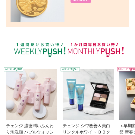
48%OFF
WEEKLY PUSH
W
チェンジ 濃密潤いふんわ
チェンジ シワ改善＆美白
＜早期
り泡洗顔 バブルウォッシ
リンクルホワイト ＢＢク
節 新