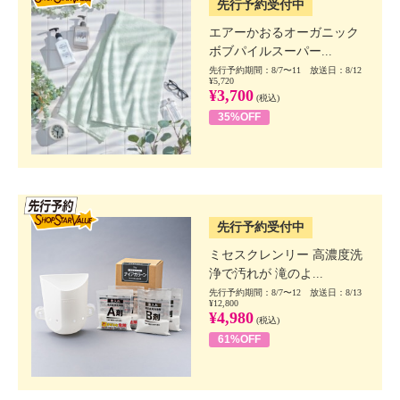
先行予約受付中
エアーかおるオーガニック
ボブパイルスーパー...
先行予約期間：8/7〜11 放送日：8/12
¥5,720
¥3,700
(税込)
35%OFF
SSV先行
先行予約受付中
ミセスクレンリー 高濃度洗
浄で汚れが 滝のよ...
先行予約期間：8/7〜12 放送日：8/13
¥12,800
¥4,980
(税込)
61%OFF