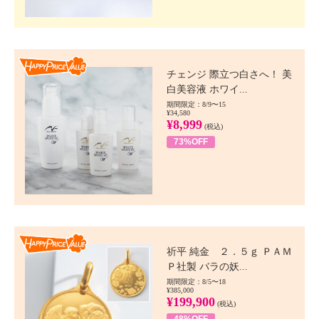
Happy Price value
チェンジ 際立つ白さへ！ 美
白美容液 ホワイ...
期間限定：8/9〜15
¥34,580
¥8,999
(税込)
73%OFF
Happy Price value
祈平 純金 ２．５ｇ ＰＡＭ
Ｐ社製 バラの妖...
期間限定：8/5〜18
¥385,000
¥199,900
(税込)