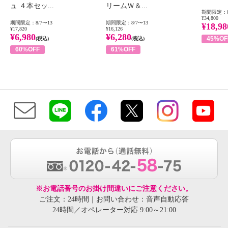
ュ ４本セッ...
リームＷ＆...
期間限定：8
¥34,800
期間限定：8/7〜13
期間限定：8/7〜13
¥18,98
¥17,820
¥16,126
¥6,980
¥6,280
45%OF
(税込)
(税込)
60%OFF
61%OFF
※お電話番号のお掛け間違いにご注意ください。
ご注文：24時間｜お問い合わせ：音声自動応答
24時間／オペレーター対応 9:00～21:00