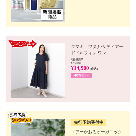
GO!GO! VALUE
タマミ ワタナベ ティアー
ドドルフィン ワン...
明日以降
¥25,080
¥14,900
(税込)
40%OFF
SSV先行
先行予約受付中
エアーかおるオーガニック