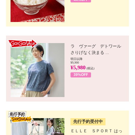
GO!GO! VALUE
ラ ヴァーグ デトワール
さりげなく決まる ...
明日以降
¥9,900
¥5,980
(税込)
39%OFF
SSV先行
先行予約受付中
ＥＬＬＥ ＳＰＯＲＴ はっ