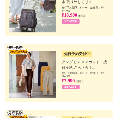
水 取り外してリュ...
先行予約期間：8/4〜6 放送日：8/7
¥44,000
¥18,900
(税込)
57%OFF
SSV先行
先行予約受付中
アンダモン ＵＶカット・接
触冷感 さらさら！...
先行予約期間：8/2〜7 放送日：8/8
¥14,300
¥7,990
(税込)
44%OFF
SSV先行