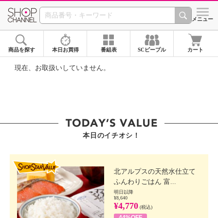
SHOP CHANNEL ショ
メニュー
商品を探す
本日お買得
番組表
SCピープル
カート
現在、お取扱いしていません。
本日のイチオシ！
SHOP STAR VALUE
北アルプスの天然水仕立て
ふんわりごはん 富...
明日以降
¥8,640
¥4,770
(税込)
44%OFF