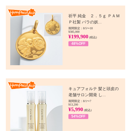
Happy Price value
祈平 純金 ２．５ｇ ＰＡＭ
Ｐ社製 バラの妖...
期間限定：8/5〜18
¥385,000
¥199,900
(税込)
48%OFF
Happy Price value
キュアフォルテ 髪と頭皮の
老舗サロン開発 し...
期間限定：8/1〜7
¥13,200
¥5,990
(税込)
54%OFF