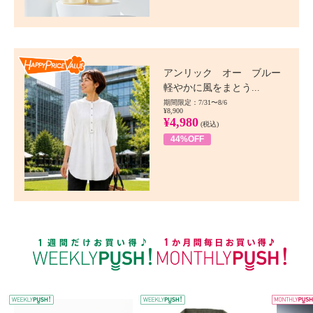
Happy Price value
アンリック オー ブルー
軽やかに風をまとう...
期間限定：7/31〜8/6
¥8,900
¥4,980
(税込)
44%OFF
WEEKLY PUSH
W