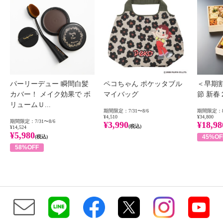
パーリーデュー 瞬間白髪
ペコちゃん ポケッタブル
＜早期
カバー！ メイク効果で ボ
マイバッグ
節 新
リュームＵ...
期間限定：7/31〜8/6
期間限定：8
¥4,510
¥34,800
期間限定：7/31〜8/6
¥3,990
¥18,98
(税込)
¥14,524
¥5,980
45%OF
(税込)
58%OFF