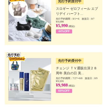
先行予約受付中
スロギー ゼロフィール エブ
リデイ ハーフト...
先行予約期間：8/1〜6 放送日：8/7
¥10,890
¥5,990
(税込)
44%OFF
SSV先行
先行予約受付中
チェンジ ＴＶ通販出演２８
周年 美白の日 美...
先行予約期間：7/27〜8/8 放送日：8/9
¥32,835
¥9,988
(税込)
69%OFF