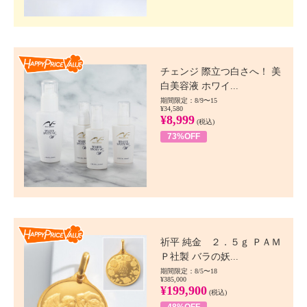
Happy Price value
チェンジ 際立つ白さへ！ 美
白美容液 ホワイ...
期間限定：8/9〜15
¥34,580
¥8,999
(税込)
73%OFF
Happy Price value
祈平 純金 ２．５ｇ ＰＡＭ
Ｐ社製 バラの妖...
期間限定：8/5〜18
¥385,000
¥199,900
(税込)