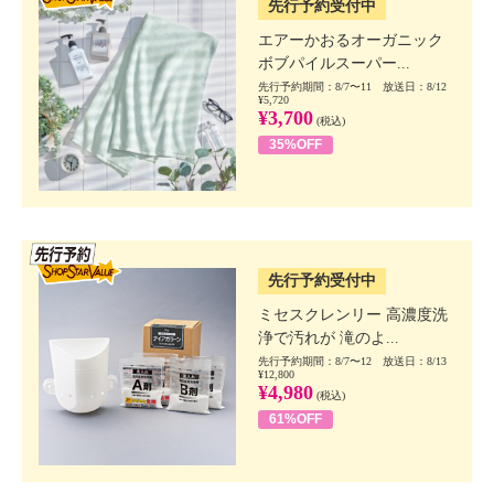
先行予約受付中
エアーかおるオーガニック
ボブパイルスーパー...
先行予約期間：8/7〜11 放送日：8/12
¥5,720
¥3,700
(税込)
35%OFF
SSV先行
先行予約受付中
ミセスクレンリー 高濃度洗
浄で汚れが 滝のよ...
先行予約期間：8/7〜12 放送日：8/13
¥12,800
¥4,980
(税込)
61%OFF