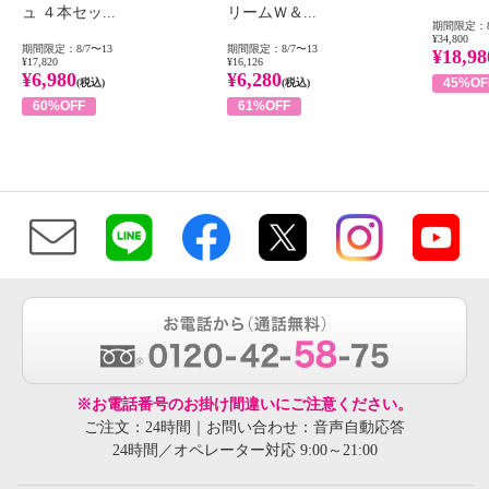
ュ ４本セッ...
リームＷ＆...
期間限定：8
¥34,800
期間限定：8/7〜13
期間限定：8/7〜13
¥18,98
¥17,820
¥16,126
¥6,980
¥6,280
45%OF
(税込)
(税込)
60%OFF
61%OFF
※お電話番号のお掛け間違いにご注意ください。
ご注文：24時間｜お問い合わせ：音声自動応答
24時間／オペレーター対応 9:00～21:00