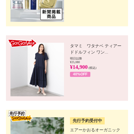
GO!GO! VALUE
タマミ ワタナベ ティアー
ドドルフィン ワン...
明日以降
¥25,080
¥14,900
(税込)
40%OFF
SSV先行
先行予約受付中
エアーかおるオーガニック