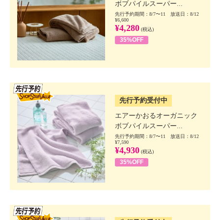
ボブパイルスーパー...
先行予約期間：8/7〜11 放送日：8/12
¥6,600
¥4,280
(税込)
35%OFF
SSV先行
先行予約受付中
エアーかおるオーガニック
ボブパイルスーパー...
先行予約期間：8/7〜11 放送日：8/12
¥7,590
¥4,930
(税込)
35%OFF
SSV先行