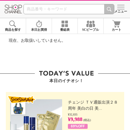
SHOP CHANNEL ショ
メニュー
商品を探す
本日お買得
番組表
SCピープル
カート
現在、お取扱いしていません。
本日のイチオシ！
SHOP STAR VALUE
チェンジ ＴＶ通販出演２８
周年 美白の日 美...
¥32,835
¥9,988
(税込)
69%OFF