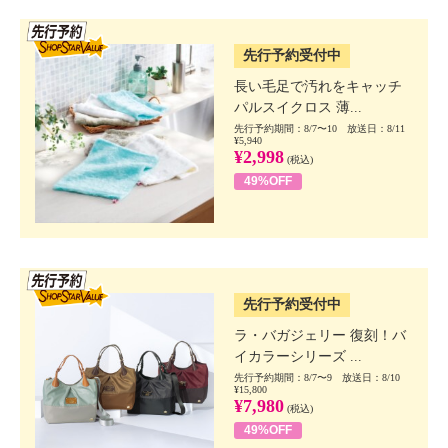
SSV先行
先行予約受付中
長い毛足で汚れをキャッチ
パルスイクロス 薄...
先行予約期間：8/7〜10 放送日：8/11
¥5,940
¥2,998
(税込)
49%OFF
SSV先行
先行予約受付中
ラ・バガジェリー 復刻！バ
イカラーシリーズ ...
先行予約期間：8/7〜9 放送日：8/10
¥15,800
¥7,980
(税込)
49%OFF