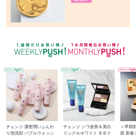
48%OFF
WEEKLY PUSH
W
チェンジ 濃密潤いふんわ
チェンジ シワ改善＆美白
＜早期
り泡洗顔 バブルウォッシ
リンクルホワイト ＢＢク
節 新