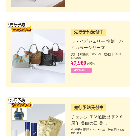
SSV先行
先行予約受付中
ラ・バガジェリー 復刻！バ
イカラーシリーズ ...
先行予約期間：8/7〜9 放送日：8/10
¥15,800
¥7,980
(税込)
49%OFF
SSV先行
先行予約受付中
チェンジ ＴＶ通販出演２８
周年 美白の日 美...
先行予約期間：7/27〜8/8 放送日：8/9
¥32,835