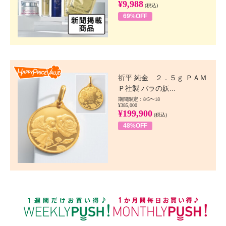
¥9,988
(税込)
69%OFF
Happy Price value
祈平 純金 ２．５ｇ ＰＡＭ
Ｐ社製 バラの妖...
期間限定：8/5〜18
¥385,000
¥199,900
(税込)
48%OFF