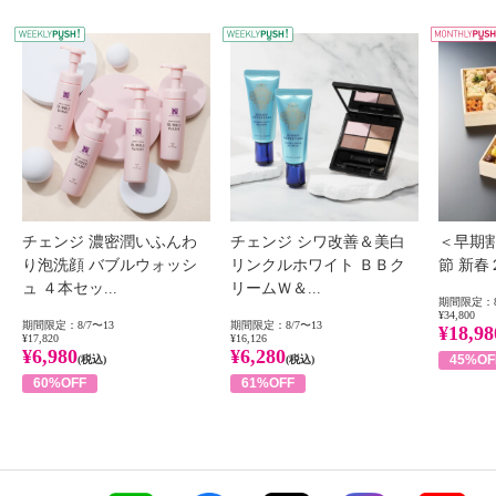
WEEKLY PUSH
W
チェンジ 濃密潤いふんわ
チェンジ シワ改善＆美白
＜早期
り泡洗顔 バブルウォッシ
リンクルホワイト ＢＢク
節 新
ュ ４本セッ...
リームＷ＆...
期間限定：8
¥34,800
期間限定：8/7〜13
期間限定：8/7〜13
¥18,98
¥17,820
¥16,126
¥6,980
¥6,280
45%OF
(税込)
(税込)
60%OFF
61%OFF