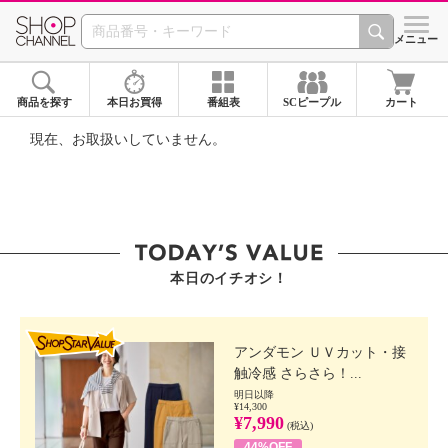
SHOP CHANNEL ショ
メニュー
商品を探す
本日お買得
番組表
SCピープル
カート
現在、お取扱いしていません。
本日のイチオシ！
SHOP STAR VALUE
アンダモン ＵＶカット・接
触冷感 さらさら！...
明日以降
¥14,300
¥7,990
(税込)
44%OFF