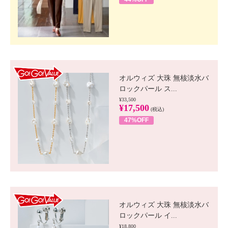
GO!GO! VALUE
オルウィズ 大珠 無核淡水バ
ロックパール ス...
¥33,500
¥17,500
(税込)
47%OFF
GO!GO! VALUE
オルウィズ 大珠 無核淡水バ
ロックパール イ...
¥18,800