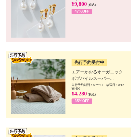
¥9,800
(税込)
47%OFF
SSV先行
先行予約受付中
エアーかおるオーガニック
ボブパイルスーパー...
先行予約期間：8/7〜11 放送日：8/12
¥6,600
¥4,280
(税込)
35%OFF
SSV先行