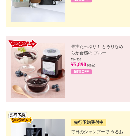
GO!GO! VALUE
果実たっぷり！ とろりなめ
らか食感の ブルー...
¥14,520
¥5,890
(税込)
59%OFF
SSV先行
先行予約受付中
毎日のシャンプーで うるお