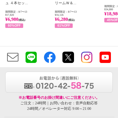
ュ ４本セッ...
リームＷ＆...
期間限定：8
¥34,800
期間限定：8/7〜13
期間限定：8/7〜13
¥18,98
¥17,820
¥16,126
¥6,980
¥6,280
45%OF
(税込)
(税込)
60%OFF
61%OFF
※お電話番号のお掛け間違いにご注意ください。
ご注文：24時間｜お問い合わせ：音声自動応答
24時間／オペレーター対応 9:00～21:00