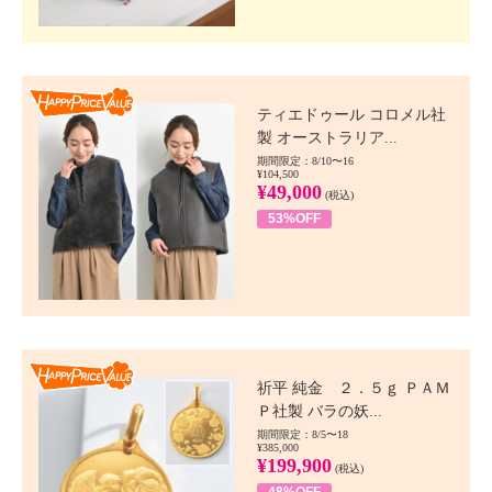
Happy Price value
ティエドゥール コロメル社
製 オーストラリア...
期間限定：8/10〜16
¥104,500
¥49,000
(税込)
53%OFF
Happy Price value
祈平 純金 ２．５ｇ ＰＡＭ
Ｐ社製 バラの妖...
期間限定：8/5〜18
¥385,000
¥199,900
(税込)