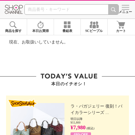
SHOP CHANNEL ショ
メニュー
商品を探す
本日お買得
番組表
SCピープル
カート
現在、お取扱いしていません。
本日のイチオシ！
SHOP STAR VALUE
ラ・バガジェリー 復刻！バ
イカラーシリーズ ...
明日以降
¥15,800
¥7,980
(税込)
49%OFF