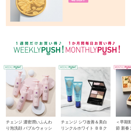
48%OFF
WEEKLY PUSH
W
チェンジ 濃密潤いふんわ
チェンジ シワ改善＆美白
＜早期
り泡洗顔 バブルウォッシ
リンクルホワイト ＢＢク
節 新