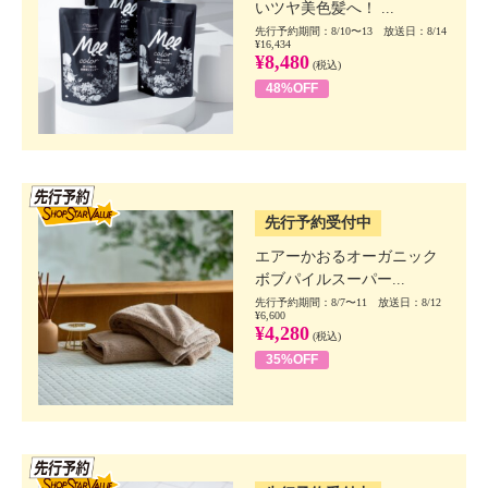
いツヤ美色髪へ！ ...
先行予約期間：8/10〜13 放送日：8/14
¥16,434
¥8,480
(税込)
48%OFF
SSV先行
先行予約受付中
エアーかおるオーガニック
ボブパイルスーパー...
先行予約期間：8/7〜11 放送日：8/12
¥6,600
¥4,280
(税込)
35%OFF
SSV先行