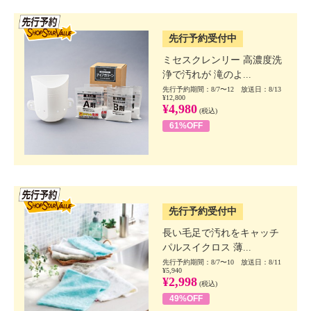
SSV先行
先行予約受付中
ミセスクレンリー 高濃度洗
浄で汚れが 滝のよ...
先行予約期間：8/7〜12 放送日：8/13
¥12,800
¥4,980
(税込)
61%OFF
SSV先行
先行予約受付中
長い毛足で汚れをキャッチ
パルスイクロス 薄...
先行予約期間：8/7〜10 放送日：8/11
¥5,940
¥2,998
(税込)
49%OFF