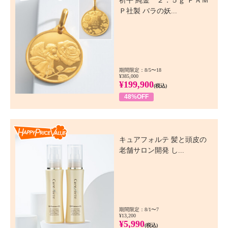
祈平 純金 ２．５ｇ ＰＡＭ
Ｐ社製 バラの妖...
期間限定：8/5〜18
¥385,000
¥199,900
(税込)
48%OFF
Happy Price Value
キュアフォルテ 髪と頭皮の
老舗サロン開発 し...
期間限定：8/1〜7
¥13,200
¥5,990
(税込)