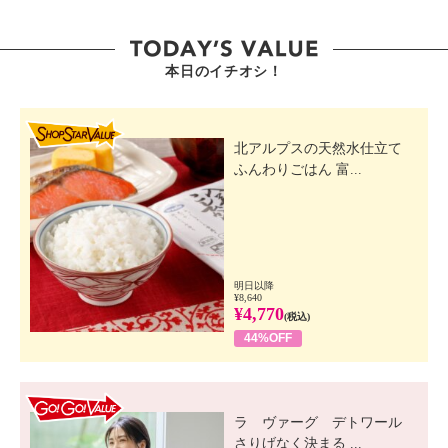
本日のイチオシ！
SHOP STAR VALUE
北アルプスの天然水仕立て
ふんわりごはん 富...
明日以降
¥8,640
¥4,770
(税込)
44%OFF
GO! GO! VALUE
ラ ヴァーグ デトワール
さりげなく決まる ...