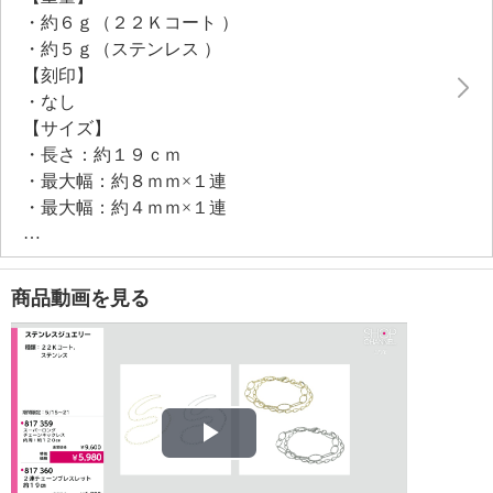
・約６ｇ（２２Ｋコート ）
・約５ｇ（ステンレス ）
【刻印】
・なし
【サイズ】
・長さ：約１９ｃｍ
・最大幅：約８ｍｍ×１連
・最大幅：約４ｍｍ×１連
【使用素材】
・ステンレス
【メッキ素材】
商品動画を見る
・材質：ゴールドコート（２２Ｋ）（２２Ｋコート
）
【その他】
・個体差あり
【原産国（地）】
・日本製
Play