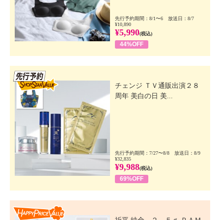
先行予約期間：8/1〜6 放送日：8/7
¥10,890
¥5,990
(税込)
44%OFF
先行SSV
チェンジ ＴＶ通販出演２８
周年 美白の日 美...
先行予約期間：7/27〜8/8 放送日：8/9
¥32,835
¥9,988
(税込)
69%OFF
Happy Price Value