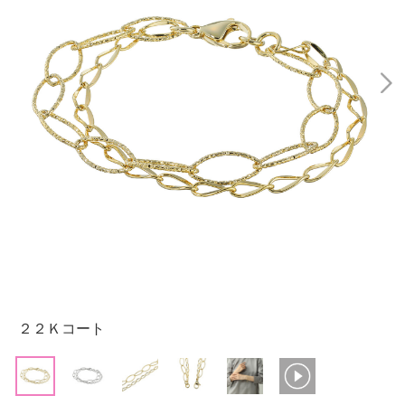
２２Ｋコート