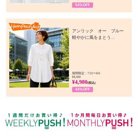
54%OFF
Happy Price Value
アンリック オー ブルー
軽やかに風をまとう...
期間限定：7/31〜8/6
¥8,900
¥4,980
(税込)
44%OFF