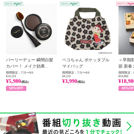
WEEKLY PUSH
W
パーリーデュー 瞬間白髪
ペコちゃん ポケッタブル
＜早期
カバー！ メイク効果...
マイバッグ
節 新春
期間限定：7/31〜8/6
期間限定：7/31〜8/6
期間限定：8
¥14,524
¥4,510
¥34,800
¥5,980
¥3,990
¥18,98
(税込)
(税込)
58%OFF
45%OF