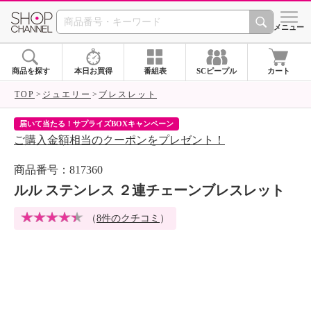
SHOP CHANNEL 
メニュー
商品を探す
本日お買得
番組表
SCピープル
カート
TOP
ジュエリー
ブレスレット
届いて当たる！サプライズBOXキャンペーン
ク
ご購入金額相当のクーポンをプレゼント！
ク
商品番号：817360
ルル ステンレス ２連チェーンブレスレット
（
8件のクチコミ
）