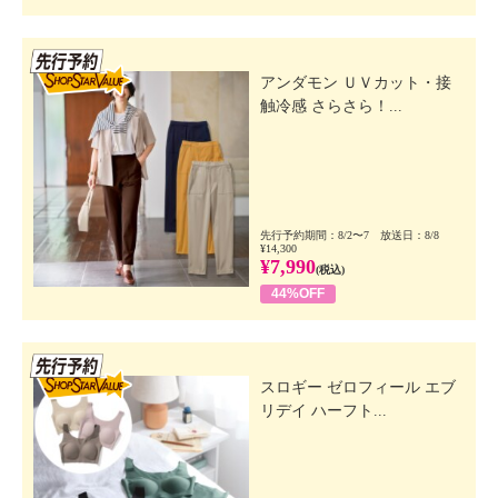
先行SSV
アンダモン ＵＶカット・接
触冷感 さらさら！...
先行予約期間：8/2〜7 放送日：8/8
¥14,300
¥7,990
(税込)
44%OFF
先行SSV
スロギー ゼロフィール エブ
リデイ ハーフト...