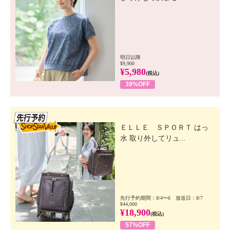
明日以降
¥9,900
¥5,980
(税込)
39%OFF
先行SSV
ＥＬＬＥ ＳＰＯＲＴ はっ
水 取り外してリュ...
先行予約期間：8/4〜6 放送日：8/7
¥44,000
¥18,900
(税込)
57%OFF