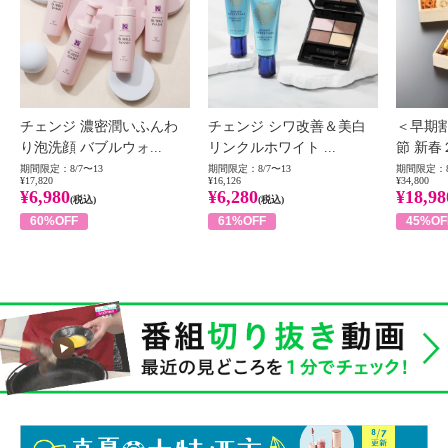
チェンジ 濃密潤いふんわ
チェンジ シワ改善＆美白
＜早期
り泡洗顔 バブルウォ...
リンクルホワイト ...
節 新春
期間限定：8/7〜13
期間限定：8/7〜13
期間限定：8
¥17,820
¥16,126
¥34,800
¥6,980
¥6,280
¥18,98
(税込)
(税込)
60%OFF
61%OFF
45%OF