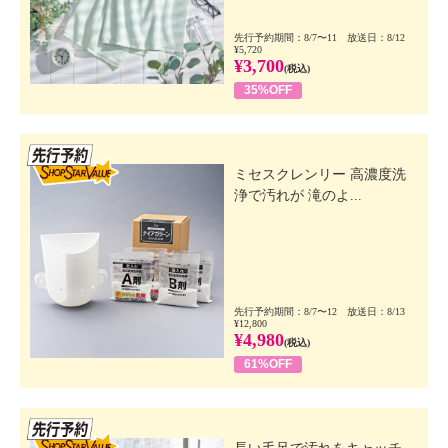
先行予約期間：8/7〜11 放送日：8/12
¥5,720
¥3,700
(税込)
35%OFF
先行SSV
ミセスクレンリー 高濃度洗
浄で汚れが 滝のよ...
先行予約期間：8/7〜12 放送日：8/13
¥12,800
¥4,980
(税込)
61%OFF
先行SSV