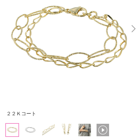
２２Ｋコート