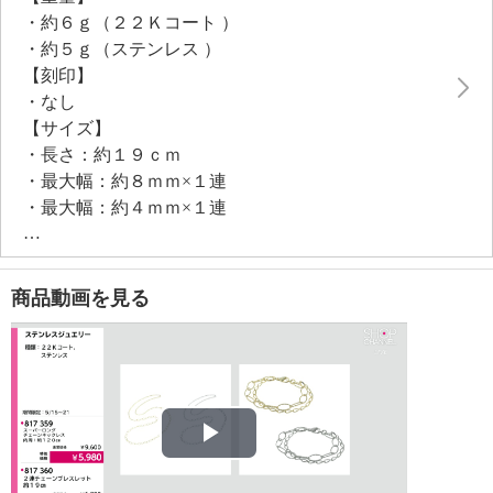
・約６ｇ（２２Ｋコート ）
・約５ｇ（ステンレス ）
【刻印】
・なし
【サイズ】
・長さ：約１９ｃｍ
・最大幅：約８ｍｍ×１連
・最大幅：約４ｍｍ×１連
【使用素材】
・ステンレス
【メッキ素材】
商品動画を見る
・材質：ゴールドコート（２２Ｋ）（２２Ｋコート
）
【その他】
・個体差あり
【原産国（地）】
・日本製
Play