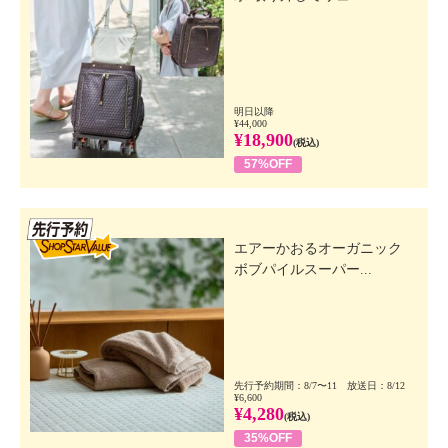
明日以降
¥44,000
¥18,900
(税込)
57%OFF
先行SSV
エアーかおるオーガニック
ボブパイルスーパー...
先行予約期間：8/7〜11 放送日：8/12
¥6,600
¥4,280
(税込)
35%OFF