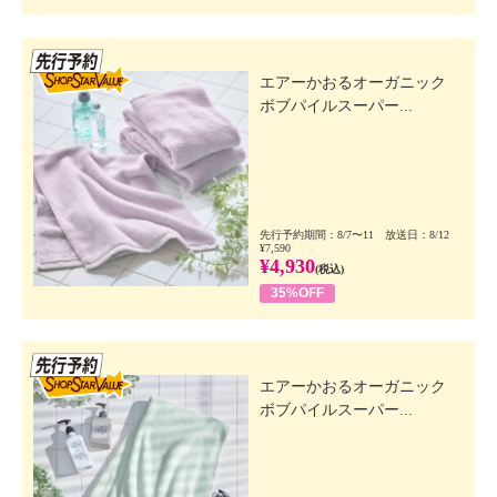
先行SSV
エアーかおるオーガニック
ボブパイルスーパー...
先行予約期間：8/7〜11 放送日：8/12
¥7,590
¥4,930
(税込)
35%OFF
先行SSV
エアーかおるオーガニック
ボブパイルスーパー...