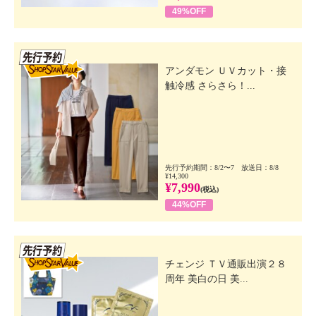
49%OFF
先行SSV
アンダモン ＵＶカット・接
触冷感 さらさら！...
先行予約期間：8/2〜7 放送日：8/8
¥14,300
¥7,990
(税込)
44%OFF
先行SSV
チェンジ ＴＶ通販出演２８
周年 美白の日 美...