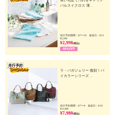
長い毛足で汚れをキャッチ
パルスイクロス 薄...
先行予約期間：8/7〜10 放送日：8/11
¥5,940
¥2,998
(税込)
49%OFF
先行SSV
ラ・バガジェリー 復刻！バ
イカラーシリーズ ...
先行予約期間：8/7〜9 放送日：8/10
¥15,800
¥7,980
(税込)