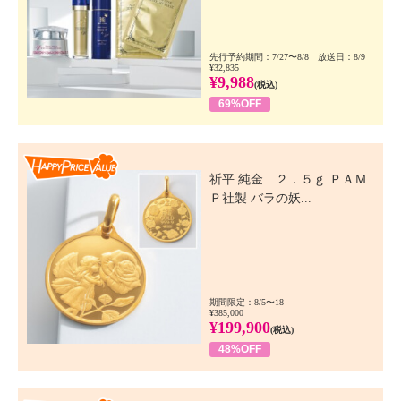
先行予約期間：7/27〜8/8 放送日：8/9
¥32,835
¥9,988
(税込)
69%OFF
Happy Price Value
祈平 純金 ２．５ｇ ＰＡＭ
Ｐ社製 バラの妖...
期間限定：8/5〜18
¥385,000
¥199,900
(税込)
48%OFF