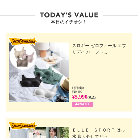
本日のイチオシ！
SHOP STAR VALUE
スロギー ゼロフィール エブ
リデイ ハーフト...
明日以降
¥10,890
¥5,990
(税込)
44%OFF
SHOP STAR VALUE
ＥＬＬＥ ＳＰＯＲＴ はっ
水 取り外してリュ...