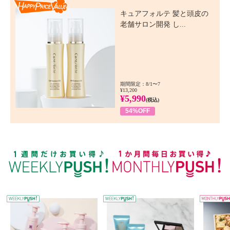
Happy Price Value
キュアフォルテ 髪と頭皮の
老舗サロン開発 し...
期間限定：8/1〜7
¥13,200
¥5,990
(税込)
54%OFF
WEEKLY PUSH
W