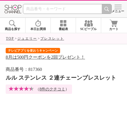
SHOP CHANNEL 
メニュー
商品を探す
本日お買得
番組表
SCピープル
カート
TOP
ジュエリー
ブレスレット
テレビアプリを使おうキャンペーン
届
8月は500円クーポンを2回プレゼント！
ご
商品番号：817360
ルル ステンレス ２連チェーンブレスレット
（
8件のクチコミ
）