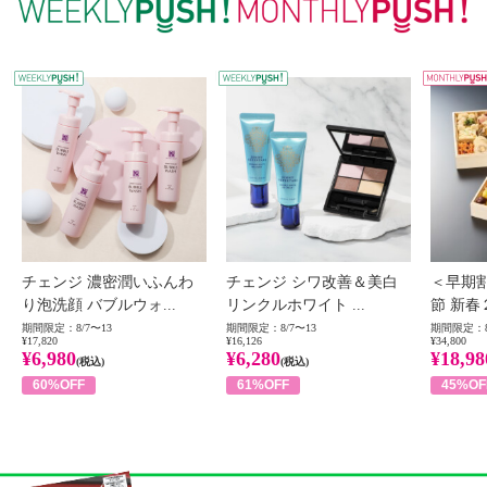
WEEKLY PUSH
W
チェンジ 濃密潤いふんわ
チェンジ シワ改善＆美白
＜早期
り泡洗顔 バブルウォ...
リンクルホワイト ...
節 新春
期間限定：8/7〜13
期間限定：8/7〜13
期間限定：8
¥17,820
¥16,126
¥34,800
¥6,980
¥6,280
¥18,98
(税込)
(税込)
60%OFF
61%OFF
45%OF