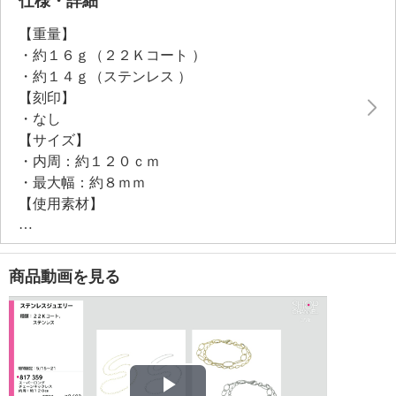
仕様・詳細
【重量】
・約１６ｇ（２２Ｋコート ）
・約１４ｇ（ステンレス ）
【刻印】
・なし
【サイズ】
・内周：約１２０ｃｍ
・最大幅：約８ｍｍ
【使用素材】
・ステンレス
【メッキ素材】
・材質：ゴールドコート（２２Ｋ）（２２Ｋコート
商品動画を見る
）
【その他】
・個体差あり
【原産国（地）】
・日本製