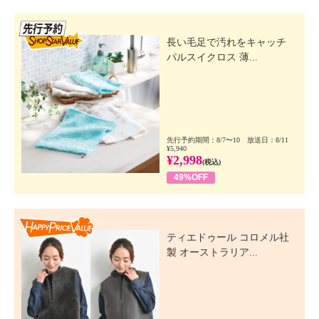
先行SSV
長い毛足で汚れをキャッチ
パルスイクロス 薄...
先行予約期間：8/7〜10 放送日：8/11
¥5,940
¥2,998
(税込)
49%OFF
Happy Price Value
ティエドゥール コロメル社
製 オーストラリア...