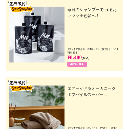
先行SSV
毎日のシャンプーで うるお
いツヤ美色髪へ！ ...
先行予約期間：8/10〜13 放送日：8/14
¥16,434
¥8,480
(税込)
48%OFF
先行SSV
エアーかおるオーガニック
ボブパイルスーパー...
先行予約期間：8/7〜11 放送日：8/12