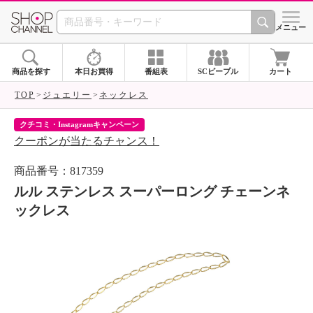
SHOP CHANNEL 
メニュー
商品を探す
本日お買得
番組表
SCピープル
カート
TOP
ジュエリー
ネックレス
クチコミ・Instagramキャンペーン
ネ
クーポンが当たるチャンス！
ネ
商品番号：817359
ルル ステンレス スーパーロング チェーンネ
ックレス