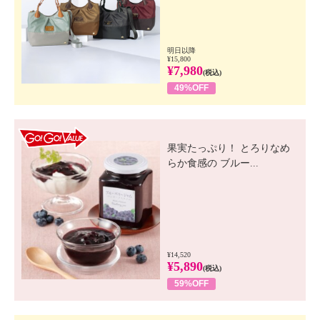
明日以降
¥15,800
¥7,980
(税込)
49%OFF
GO! GO! VALUE
果実たっぷり！ とろりなめ
らか食感の ブルー...
¥14,520
¥5,890
(税込)
59%OFF