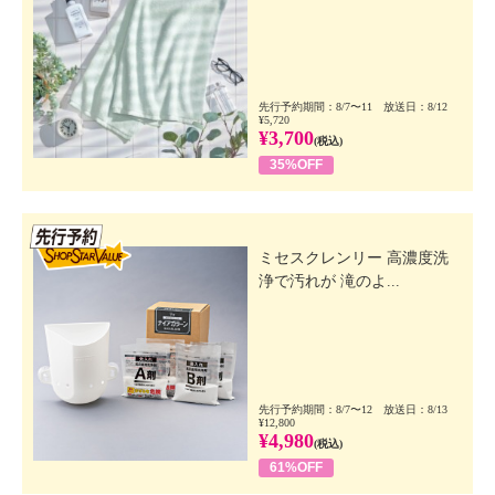
先行予約期間：8/7〜11 放送日：8/12
¥5,720
¥3,700
(税込)
35%OFF
先行SSV
ミセスクレンリー 高濃度洗
浄で汚れが 滝のよ...
先行予約期間：8/7〜12 放送日：8/13
¥12,800
¥4,980
(税込)
61%OFF