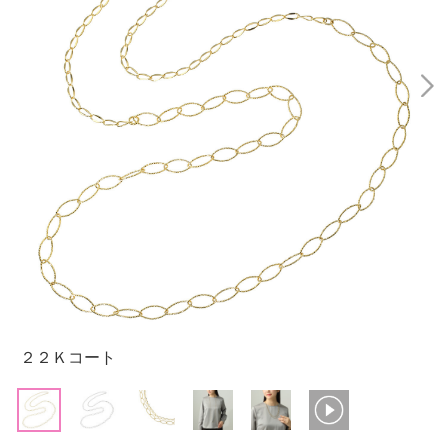
２２Ｋコート