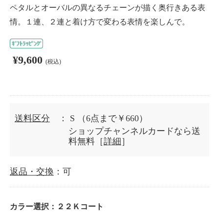
ペタルとオーバルの異なるチェーンが描く奥行きある表
情。１連、２連と着け方で変わる表情を楽しんで。
¥9,600
(税込)
送料区分
： S
（6点まで￥660）
ショップチャンネルカードなら送
料無料［
詳細
］
返品・交換
：可
カラー選択：
２２Ｋコート