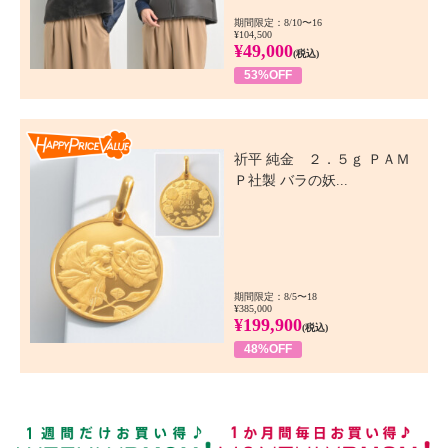
期間限定：8/10〜16
¥104,500
¥49,000
(税込)
53%OFF
Happy Price Value
祈平 純金 ２．５ｇ ＰＡＭ
Ｐ社製 バラの妖...
期間限定：8/5〜18
¥385,000
¥199,900
(税込)
48%OFF