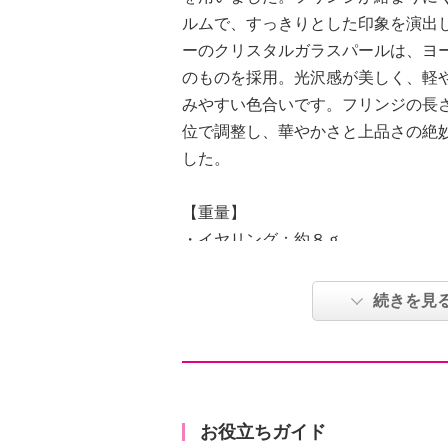
ルムで、すっきりとした印象を演出
ーのクリスタルガラスパールは、ヨ
のものを採用。光沢感が美しく、軽
みやすい色合いです。フリンジの長
位で調整し、華やかさと上品さの絶
した。
【重量】
・イヤリング：約８ｇ
・ピアス：約６ｇ
【刻印】
続きを見
・なし
【サイズ】
・約縦７ｃｍ×横１ｃｍ
【使用素材】
・真鍮（イヤリング）
お役立ちガイド