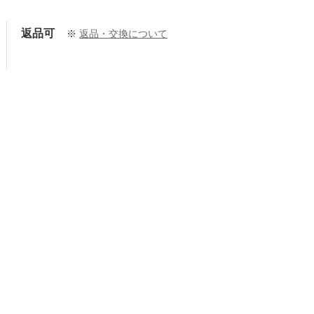
返品可
※
返品・交換について