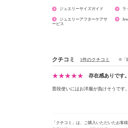
・ステンレス（共通）
ジュエリーサイズガイド
ラ
【メッキ素材】
・材質：ロジウムコート（イヤリン
ジュエリーアフターケアサ
Je
ービス
【その他】
・個体差あり
【原産国（地）】
・日本製
クチコミ
1件のクチコミ
※「
存在感ありです
普段使いにはお洋服が負けそうです
「クチコミ」は、ご購入いただいたお客様