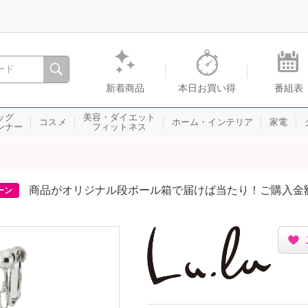
間を。通販・テレビショッピングのショップチャンネル
新着商品
本日お買い得
番組表
ッグ
美容・ダイエット
コスメ
ホーム・インテリア
家電
ンナー
フィットネス
商品がオリジナル段ボール箱で届けば当たり！ご購入金
ーン