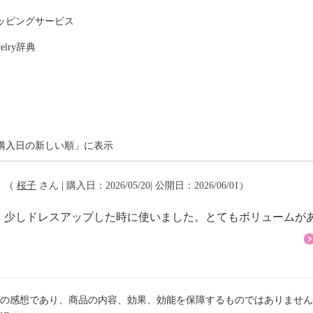
ッピングサービス
グ）
welry辞典
購入日の新しい順」に表示
。
（
桜子
さん | 購入日：2026/05/20| 公開日：2026/06/01）
。少しドレスアップした時に使いました。とてもボリュームが
の感想であり、商品の内容、効果、効能を保障するものではありません