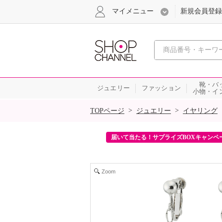
マイメニュー
新規会員登録
心おどる、瞬
靴・バ
ジュエリー
ファッション
小物・イ
SALE
>
>
TOPページ
ジュエリー
イヤリング
ンを2回プレゼント！
届いて当たる！サプライズBOXキャンペ
Zoom