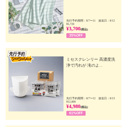
先行予約期間：8/7〜11 放送日：8/12
¥5,720
¥3,700
(税込)
35%OFF
先行SSV
ミセスクレンリー 高濃度洗
浄で汚れが 滝のよ...
先行予約期間：8/7〜12 放送日：8/13
¥12,800
¥4,980
(税込)
61%OFF