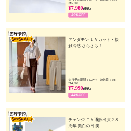
¥15,800
¥7,980
(税込)
49%OFF
先行SSV
アンダモン ＵＶカット・接
触冷感 さらさら！...
先行予約期間：8/2〜7 放送日：8/8
¥14,300
¥7,990
(税込)
44%OFF
先行SSV
チェンジ ＴＶ通販出演２８
周年 美白の日 美...