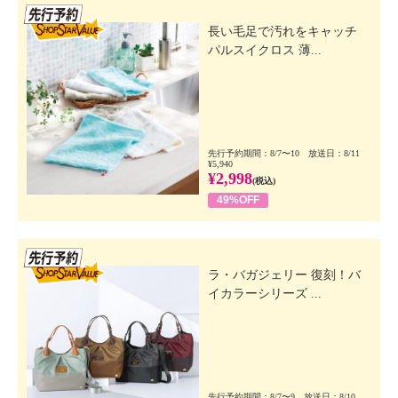
先行SSV
長い毛足で汚れをキャッチ
パルスイクロス 薄...
先行予約期間：8/7〜10 放送日：8/11
¥5,940
¥2,998
(税込)
49%OFF
先行SSV
ラ・バガジェリー 復刻！バ
イカラーシリーズ ...
先行予約期間：8/7〜9 放送日：8/10