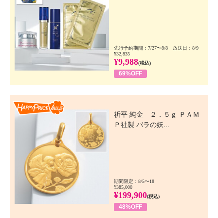
先行予約期間：7/27〜8/8 放送日：8/9
¥32,835
¥9,988
(税込)
69%OFF
Happy Price Value
祈平 純金 ２．５ｇ ＰＡＭ
Ｐ社製 バラの妖...
期間限定：8/5〜18
¥385,000
¥199,900
(税込)
48%OFF