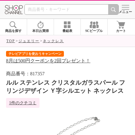
SHOP CHANNEL 
メニュー
商品を探す
本日お買得
番組表
SCピープル
カート
TOP
ジュエリー
ネックレス
テレビアプリを使おうキャンペーン
届
8月は500円クーポンを2回プレゼント！
ご
商品番号：817357
ルル ステンレス クリスタルガラスパール フ
リンジデザイン Ｙ字シルエット ネックレス
1件のクチコミ