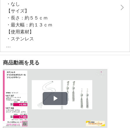
・なし
【サイズ】
・長さ：約５５ｃｍ
・最大幅：約１３ｃｍ
【使用素材】
・ステンレス
【使用（取扱い）上の注意】
＜マグネットを使用した商品について＞
・ペースメーカーなど医療用電気機器をご使用の方は
商品動画を見る
絶対に使用しないでください。
・金属アレルギーの方はご使用を避けてください。
・万が一高電圧機や電圧線を扱う場合は、必ずはずし
てください。
・磁気カードや磁気ディスクなど磁気記録物を扱う場
合は磁気部分に近づけないようにご注意ください。
Play
・幼いお子様の手の届かないところに保管ください。
【その他】
Video
・個体差あり
【原産国（地）】