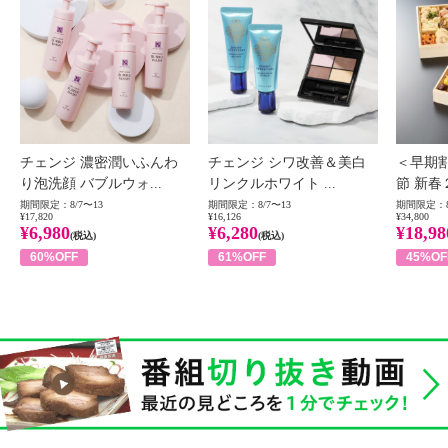
チェンジ 濃密潤いふんわ
チェンジ シワ改善＆美白
＜早期
り泡洗顔 バブルウォ...
リンクルホワイト ...
節 新春
期間限定：8/7〜13
期間限定：8/7〜13
期間限定：8
¥17,820
¥16,126
¥34,800
¥6,980
¥6,280
¥18,98
(税込)
(税込)
60%OFF
61%OFF
45%OF