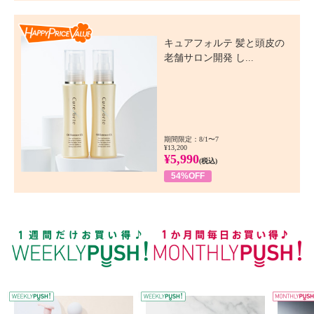
Happy Price Value
キュアフォルテ 髪と頭皮の
老舗サロン開発 し...
期間限定：8/1〜7
¥13,200
¥5,990
(税込)
54%OFF
WEEKLY PUSH
W