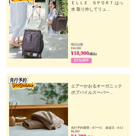
ＥＬＬＥ ＳＰＯＲＴ はっ
水 取り外してリュ...
明日以降
¥44,000
¥18,900
(税込)
57%OFF
先行SSV
エアーかおるオーガニック
ボブパイルスーパー...
先行予約期間：8/7〜11 放送日：8/12
¥6,600