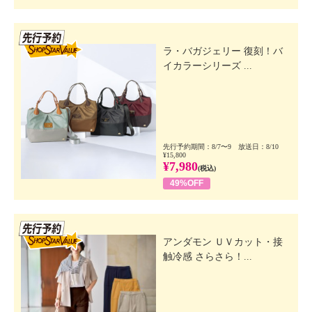
先行SSV
ラ・バガジェリー 復刻！バ
イカラーシリーズ ...
先行予約期間：8/7〜9 放送日：8/10
¥15,800
¥7,980
(税込)
49%OFF
先行SSV
アンダモン ＵＶカット・接
触冷感 さらさら！...