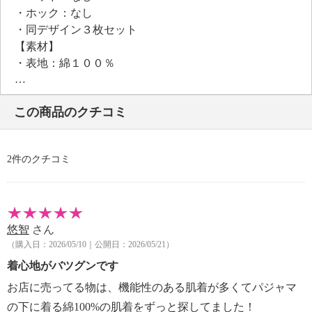
・ホック：なし
・同デザイン３枚セット
【素材】
・表地：綿１００％
【メンテナンス（絵表示ラベル）】
・洗濯機：可
この商品のクチコミ
・漂白処理：塩素系・酸素系漂白不可
・タンブル乾燥：不可
・自然乾燥：日陰の吊り干し
2件のクチコミ
・アイロン仕上げ：可（高温）
・ドライクリーニング：不可
【個体差あり】
・個体差あり
悠智
さん
【原産国（地）】
（購入日：2026/05/10｜公開日：2026/05/21）
・日本製
着心地がバツグンです
お店に売ってる物は、機能性のある肌着が多くてパジャマ
の下に着る綿100%の肌着をずっと探してました！