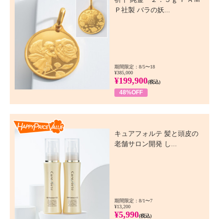
Ｐ社製 バラの妖...
期間限定：8/5〜18
¥385,000
¥199,900
(税込)
48%OFF
Happy Price Value
キュアフォルテ 髪と頭皮の
老舗サロン開発 し...
期間限定：8/1〜7
¥13,200
¥5,990
(税込)