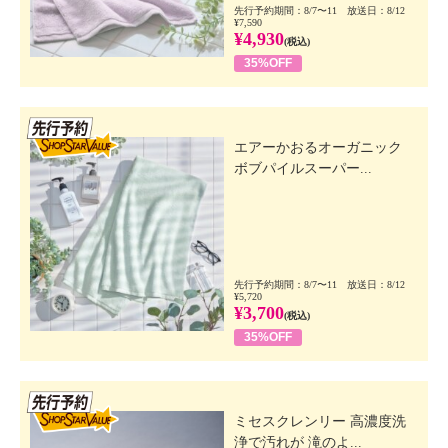
先行予約期間：8/7〜11 放送日：8/12
¥7,590
¥4,930
(税込)
35%OFF
先行SSV
エアーかおるオーガニック
ボブパイルスーパー...
先行予約期間：8/7〜11 放送日：8/12
¥5,720
¥3,700
(税込)
35%OFF
先行SSV
ミセスクレンリー 高濃度洗
浄で汚れが 滝のよ...