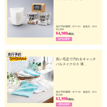
先行予約期間：8/7〜12 放送日：8/13
¥12,800
¥4,980
(税込)
61%OFF
先行SSV
長い毛足で汚れをキャッチ
パルスイクロス 薄...
先行予約期間：8/7〜10 放送日：8/11
¥5,940
¥2,998
(税込)
49%OFF