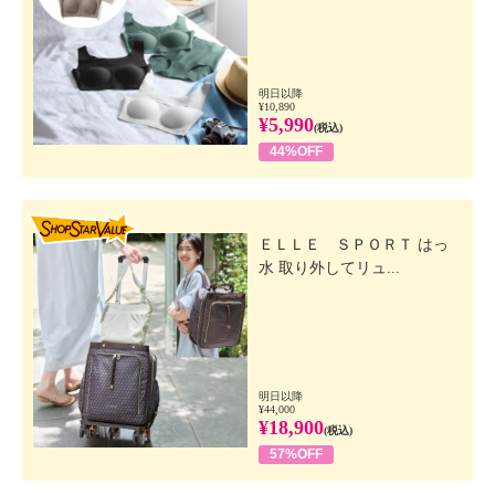
明日以降
¥10,890
¥5,990
(税込)
44%OFF
SHOP STAR VALUE
ＥＬＬＥ ＳＰＯＲＴ はっ
水 取り外してリュ...
明日以降
¥44,000
¥18,900
(税込)
57%OFF