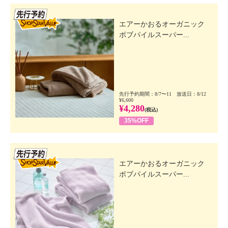
先行SSV
エアーかおるオーガニック
ボブパイルスーパー...
先行予約期間：8/7〜11 放送日：8/12
¥6,600
¥4,280
(税込)
35%OFF
先行SSV
エアーかおるオーガニック
ボブパイルスーパー...