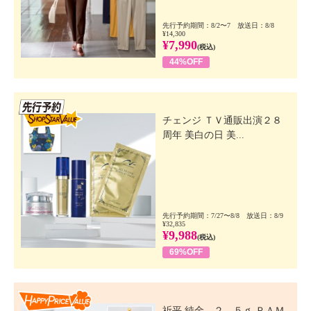
先行予約期間：8/2〜7 放送日：8/8
¥14,300
¥7,990
(税込)
44%OFF
先行SSV
チェンジ ＴＶ通販出演２８
周年 美白の日 美...
先行予約期間：7/27〜8/8 放送日：8/9
¥32,835
¥9,988
(税込)
69%OFF
Happy Price Value
祈平 純金 ２．５ｇ ＰＡＭ