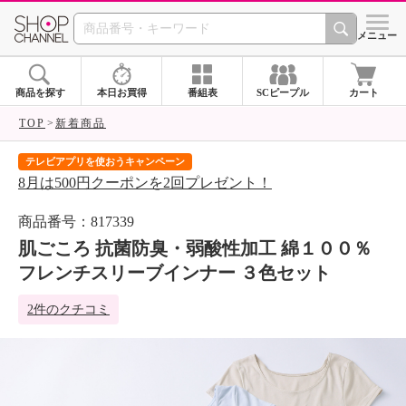
SHOP CHANNEL 
メニュー
商品を探す
本日お買得
番組表
SCピープル
カート
TOP
新着商品
テレビアプリを使おうキャンペーン
届
8月は500円クーポンを2回プレゼント！
ご
商品番号：817339
肌ごころ 抗菌防臭・弱酸性加工 綿１００％
フレンチスリーブインナー ３色セット
2件のクチコミ