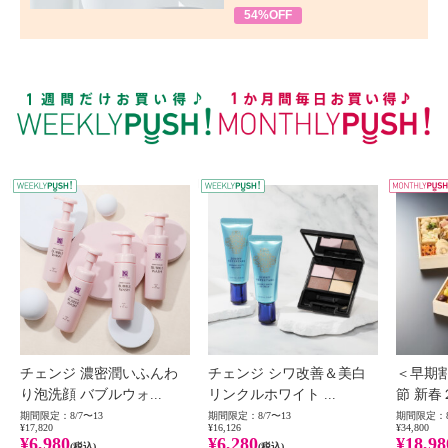
54%OFF
WEEKLY PUSH
W
チェンジ 濃密潤いふんわ
チェンジ シワ改善＆美白
＜早期
り泡洗顔 バブルウォ...
リンクルホワイト ...
節 新春
期間限定：8/7〜13
期間限定：8/7〜13
期間限定：8
¥17,820
¥16,126
¥34,800
¥6,980
¥6,280
¥18,98
(税込)
(税込)