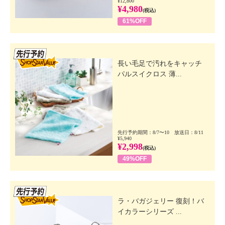
¥12,800
¥4,980
(税込)
61%OFF
先行SSV
長い毛足で汚れをキャッチ
パルスイクロス 薄...
先行予約期間：8/7〜10 放送日：8/11
¥5,940
¥2,998
(税込)
49%OFF
先行SSV
ラ・バガジェリー 復刻！バ
イカラーシリーズ ...