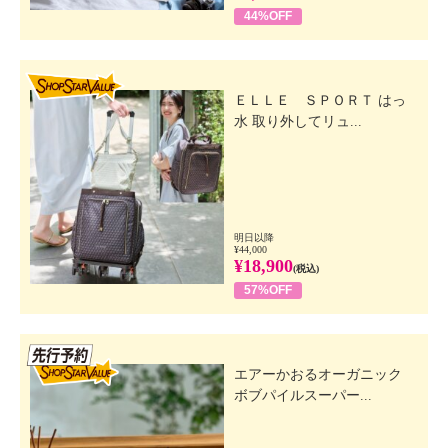
44%OFF
SHOP STAR VALUE
ＥＬＬＥ ＳＰＯＲＴ はっ
水 取り外してリュ...
明日以降
¥44,000
¥18,900
(税込)
57%OFF
先行SSV
エアーかおるオーガニック
ボブパイルスーパー...