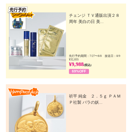
先行SSV
チェンジ ＴＶ通販出演２８
周年 美白の日 美...
先行予約期間：7/27〜8/8 放送日：8/9
¥32,835
¥9,988
(税込)
69%OFF
Happy Price Value
祈平 純金 ２．５ｇ ＰＡＭ
Ｐ社製 バラの妖...