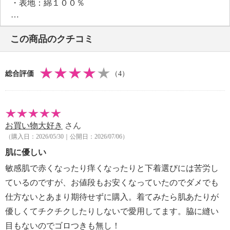
・表地：綿１００％
【メンテナンス（絵表示ラベル）】
・洗濯機：可
この商品のクチコミ
・漂白処理：塩素系・酸素系漂白不可
・タンブル乾燥：不可
・自然乾燥：日陰の吊り干し
総合評価
（4）
・アイロン仕上げ：可（高温）
・ドライクリーニング：不可
【個体差あり】
・個体差あり
お買い物大好き
さん
【原産国（地）】
（購入日：2026/05/30｜公開日：2026/07/06）
・日本製
肌に優しい
敏感肌で赤くなったり痒くなったりと下着選びには苦労し
ているのですが、お値段もお安くなっていたのでダメでも
仕方ないとあまり期待せずに購入。着てみたら肌あたりが
優しくてチクチクしたりしないで愛用してます。脇に縫い
目もないのでゴロつきも無し！