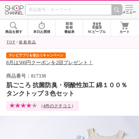
SHOP CHANNEL 
メニュー
商品を探す
本日お買得
番組表
SCピープル
カート
TOP
新着商品
テレビアプリを使おうキャンペーン
届
8月は500円クーポンを2回プレゼント！
ご
商品番号：817338
肌ごころ 抗菌防臭・弱酸性加工 綿１００％
タンクトップ３色セット
（
4件のクチコミ
）