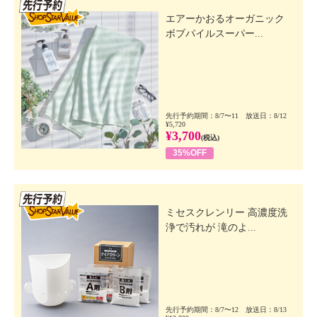
先行SSV
エアーかおるオーガニック
ボブパイルスーパー...
先行予約期間：8/7〜11 放送日：8/12
¥5,720
¥3,700
(税込)
35%OFF
先行SSV
ミセスクレンリー 高濃度洗
浄で汚れが 滝のよ...
先行予約期間：8/7〜12 放送日：8/13