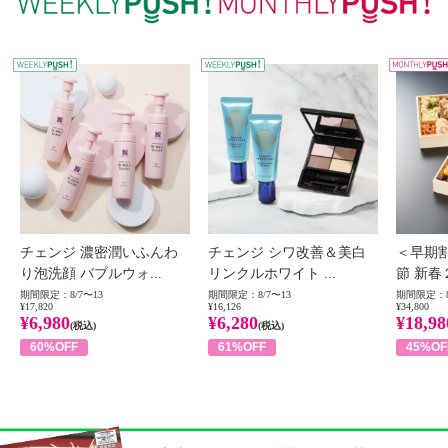
WEEKLY PUSH
W
チェンジ 濃密潤いふんわ
チェンジ シワ改善＆美白
＜早期
り泡洗顔 バブルウォ...
リンクルホワイト ...
節 新春
期間限定：8/7〜13
期間限定：8/7〜13
期間限定：8
¥17,820
¥16,126
¥34,800
¥6,980
¥6,280
¥18,98
(税込)
(税込)
60%OFF
61%OFF
45%OF