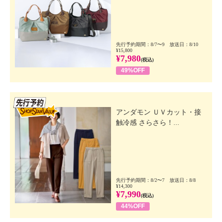
先行予約期間：8/7〜9 放送日：8/10
¥15,800
¥7,980
(税込)
49%OFF
先行SSV
アンダモン ＵＶカット・接
触冷感 さらさら！...
先行予約期間：8/2〜7 放送日：8/8
¥14,300
¥7,990
(税込)
44%OFF