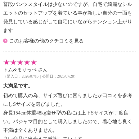
・中国製
普段パンツスタイルは少ないのですが、自宅で綺麗なシル
エットのセットアップを着ている事が新しい自分の一面を
発見している感じがして自宅にいながらテンション上がり
ます
このお客様の他のクチコミを見る
トム&まりっぺ
さん
（購入日：2026/07/16｜公開日：2026/07/28）
大満足です。
初めて購入の為、サイズ選びに困りましたが口コミを参考
にしSサイズを選びました。
身長154cm体重48kg痩せ型の私には上下Sサイズが丁度良
い。パジャマ目的として購入しましたので、着心地も良く
不満は全くありません。
良い商品に出会えて感謝しています。