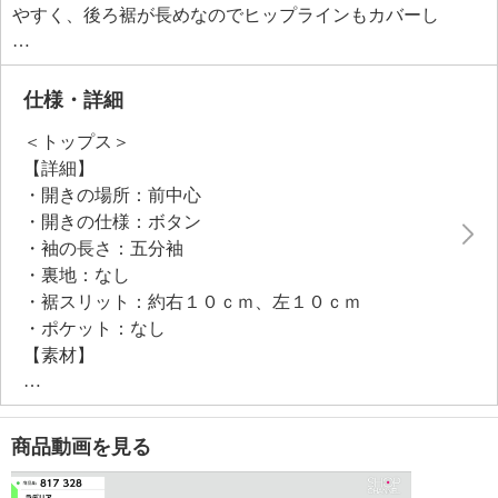
やすく、後ろ裾が長めなのでヒップラインもカバーし
ます。
パンツはたっぷりと生地を使ったワイドシルエット。
腰周りや脚のラインを拾いにくく体型カバーにも。程
仕様・詳細
良い長さの九分丈に仕上げました。
＜トップス＞
【詳細】
・開きの場所：前中心
・開きの仕様：ボタン
・袖の長さ：五分袖
・裏地：なし
・裾スリット：約右１０ｃｍ、左１０ｃｍ
・ポケット：なし
【素材】
・綿１００％
【メンテナンス（絵表示ラベル）】
・洗濯機：可
商品動画を見る
・漂白処理：塩素系・酸素系漂白不可
・タンブル乾燥：不可