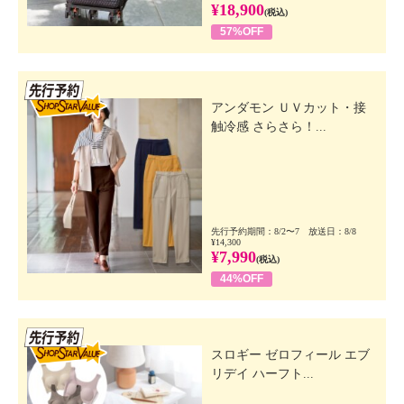
¥18,900
(税込)
57%OFF
先行SSV
アンダモン ＵＶカット・接
触冷感 さらさら！...
先行予約期間：8/2〜7 放送日：8/8
¥14,300
¥7,990
(税込)
44%OFF
先行SSV
スロギー ゼロフィール エブ
リデイ ハーフト...