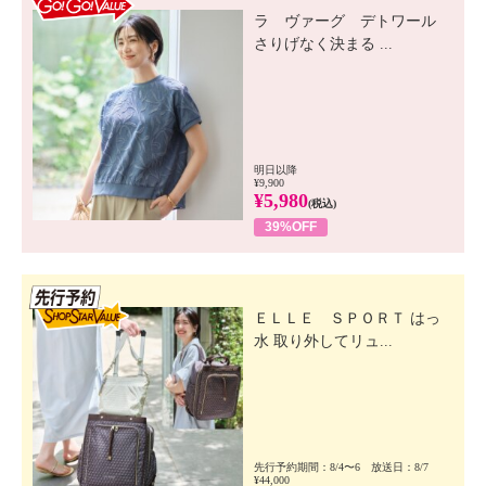
ラ ヴァーグ デトワール
さりげなく決まる ...
明日以降
¥9,900
¥5,980
(税込)
39%OFF
先行SSV
ＥＬＬＥ ＳＰＯＲＴ はっ
水 取り外してリュ...
先行予約期間：8/4〜6 放送日：8/7
¥44,000