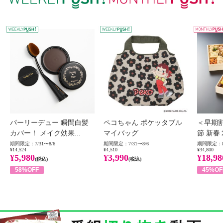
WEEKLY PUSH
W
パーリーデュー 瞬間白髪
ペコちゃん ポケッタブル
＜早期
カバー！ メイク効果...
マイバッグ
節 新春
期間限定：7/31〜8/6
期間限定：7/31〜8/6
期間限定：8
¥14,524
¥4,510
¥34,800
¥5,980
¥3,990
¥18,98
(税込)
(税込)
58%OFF
45%OF