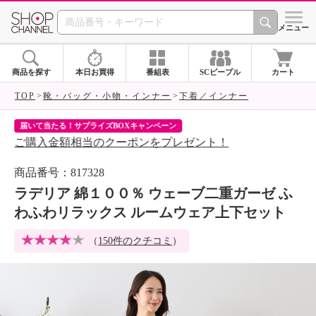
SHOP CHANNEL 
メニュー
商品を探す
本日お買得
番組表
SCピープル
カート
TOP
靴・バッグ・小物・インナー
下着／インナー
届いて当たる！サプライズBOXキャンペーン
ク
ご購入金額相当のクーポンをプレゼント！
ク
商品番号：817328
ラデリア 綿１００％ ウェーブ二重ガーゼ ふ
わふわリラックス ルームウェア上下セット
（
150件のクチコミ
）