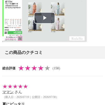
・自然乾燥：日陰の吊り干し
・アイロン仕上げ：可（中温）
・ドライクリーニング：不可
【メンテナンス（ケアラベル）】
Play
・単品洗い
・水や汗などによる色落ち、色移り注意
Video
・摩擦による色落ち、色移り注意
・毛玉が生じるおそれあり
・ネット使用
この商品のクチコミ
・無蛍光洗剤使用
【原産国（地）】
・中国製
総合評価
（150）
＜パンツ＞
【詳細】
・ボトムウエスト：総ゴム
ママン
さん
・パンツ丈：九分丈
（購入日：2026/07/19｜公開日：2026/07/30）
・裏地：なし
夏にピッタリ
・スリット：なし