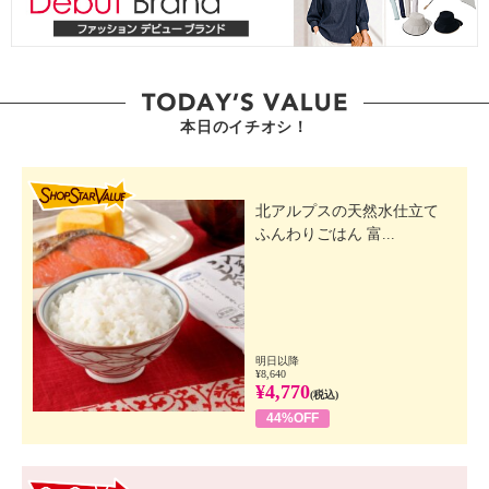
本日のイチオシ！
SHOP STAR VALUE
北アルプスの天然水仕立て
ふんわりごはん 富...
明日以降
¥8,640
¥4,770
(税込)
44%OFF
GO! GO! VALUE