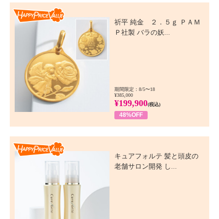
Happy Price Value
祈平 純金 ２．５ｇ ＰＡＭ
Ｐ社製 バラの妖...
期間限定：8/5〜18
¥385,000
¥199,900
(税込)
48%OFF
Happy Price Value
キュアフォルテ 髪と頭皮の
老舗サロン開発 し...