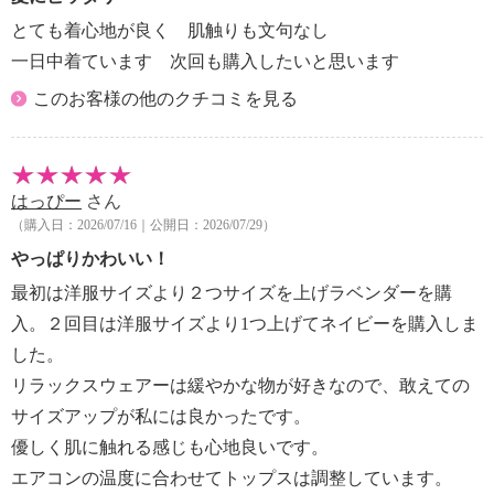
・ポケット：外側（前）２個
とても着心地が良く 肌触りも文句なし
【素材】
一日中着ています 次回も購入したいと思います
・綿１００％
このお客様の他のクチコミを見る
【メンテナンス（絵表示ラベル）】
・洗濯機：可
・漂白処理：塩素系・酸素系漂白不可
・タンブル乾燥：不可
はっぴー
さん
・自然乾燥：日陰の吊り干し
（購入日：2026/07/16｜公開日：2026/07/29）
・アイロン仕上げ：可（中温）
やっぱりかわいい！
・ドライクリーニング：不可
【メンテナンス（ケアラベル）】
最初は洋服サイズより２つサイズを上げラベンダーを購
・単品洗い
入。２回目は洋服サイズより1つ上げてネイビーを購入しま
・水や汗などによる色落ち、色移り注意
した。
・摩擦による色落ち、色移り注意
リラックスウェアーは緩やかな物が好きなので、敢えての
・毛玉が生じるおそれあり
サイズアップが私には良かったです。
・ネット使用
優しく肌に触れる感じも心地良いです。
・無蛍光洗剤使用
【原産国（地）】
エアコンの温度に合わせてトップスは調整しています。