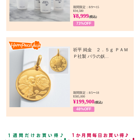
期間限定：8/9〜15
¥34,580
¥8,999
(税込)
73%OFF
Happy Price Value
祈平 純金 ２．５ｇ ＰＡＭ
Ｐ社製 バラの妖...
期間限定：8/5〜18
¥385,000
¥199,900
(税込)
48%OFF