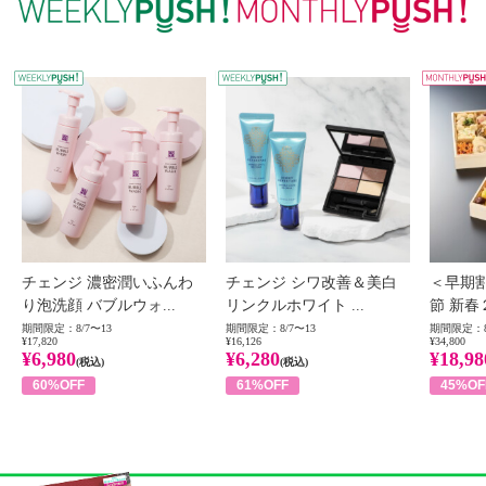
WEEKLY PUSH
W
チェンジ 濃密潤いふんわ
チェンジ シワ改善＆美白
＜早期
り泡洗顔 バブルウォ...
リンクルホワイト ...
節 新春
期間限定：8/7〜13
期間限定：8/7〜13
期間限定：8
¥17,820
¥16,126
¥34,800
¥6,980
¥6,280
¥18,98
(税込)
(税込)
60%OFF
61%OFF
45%OF