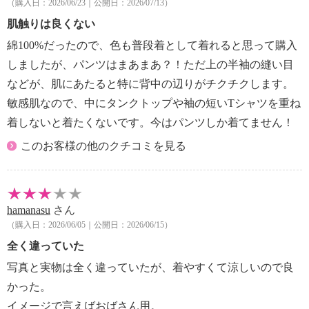
（購入日：2026/06/23｜公開日：2026/07/13）
【詳細】
・ボトムウエスト：総ゴム
肌触りは良くない
・スリット：約右７ｃｍ、左７ｃｍ
綿100%だったので、色も普段着として着れると思って購入
・ポケット：外側（前）２個
しましたが、パンツはまあまあ？！ただ上の半袖の縫い目
【素材】
などが、肌にあたると特に背中の辺りがチクチクします。
・表地：綿１００％
敏感肌なので、中にタンクトップや袖の短いTシャツを重ね
【メンテナンス（絵表示ラベル）】
・洗濯機：可
着しないと着たくないです。今はパンツしか着てません！
・漂白処理：塩素系・酸素系漂白不可
このお客様の他のクチコミを見る
・タンブル乾燥：不可
・自然乾燥：日陰の吊り干し
・アイロン仕上げ：可（中温）
・ドライクリーニング：不可
hamanasu
さん
【個体差あり】
（購入日：2026/06/05｜公開日：2026/06/15）
・個体差あり
全く違っていた
【原産国（地）】
写真と実物は全く違っていたが、着やすくて涼しいので良
・中国製
かった。
イメージで言えばおばさん用。