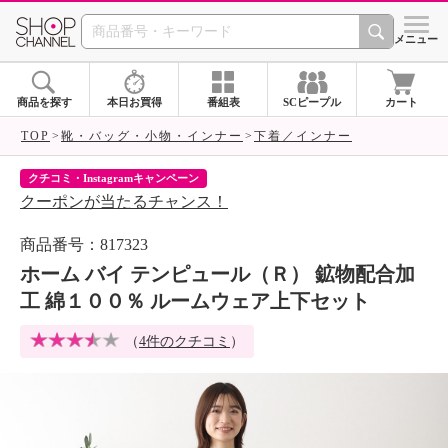
SHOP CHANNEL 
メニュー
商品を探す
本日お買得
番組表
SCピープル
カート
TOP
靴・バッグ・小物・インナー
下着／インナー
クチコミ・Instagramキャンペーン
ネ
クーポンが当たるチャンス！
ネ
商品番号：817323
ホーム バイ テンピュール（Ｒ） 鉱物配合加
工 綿１００％ ルームウェア上下セット
（
4件のクチコミ
）