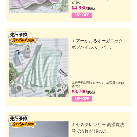
¥7,590
¥4,930
(税込)
35%OFF
先行SSV
エアーかおるオーガニック
ボブパイルスーパー...
先行予約期間：8/7〜11 放送日：8/12
¥5,720
¥3,700
(税込)
35%OFF
先行SSV
ミセスクレンリー 高濃度洗
浄で汚れが 滝のよ...