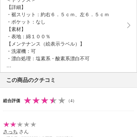
【詳細】
・裾スリット：約右６．５ｃｍ、左６．５ｃｍ
・ポケット：なし
【素材】
・表地：綿１００％
【メンテナンス（絵表示ラベル）】
・洗濯機：可
・漂白処理：塩素系・酸素系漂白不可
・タンブル乾燥：不可
・自然乾燥：日陰の吊り干し
この商品のクチコミ
・アイロン仕上げ：可（中温）
・ドライクリーニング：不可
【個体差あり】
総合評価
（4）
・個体差あり
【原産国（地）】
・中国製
さっち
さん
＜ボトム＞