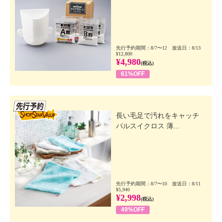
先行予約期間：8/7〜12 放送日：8/13
¥12,800
¥4,980
(税込)
61%OFF
先行SSV
長い毛足で汚れをキャッチ
パルスイクロス 薄...
先行予約期間：8/7〜10 放送日：8/11
¥5,940
¥2,998
(税込)
49%OFF