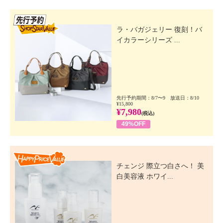
先行SSV
ラ・バガジェリー 復刻！バ
イカラーシリーズ ...
先行予約期間：8/7〜9 放送日：8/10
¥15,800
¥7,980
(税込)
49%OFF
Happy Price Value
チェンジ 際立つ白さへ！ 美
白美容液 ホワイ...