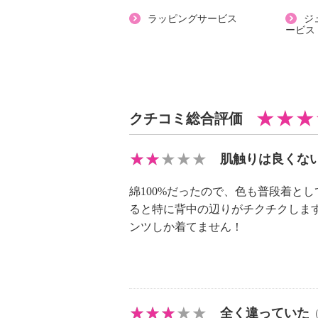
・アイロン仕上げ：可（中温）
ラッピングサービス
ジ
ービス
・ドライクリーニング：不可
【個体差あり】
・個体差あり
【原産国（地）】
・中国製
クチコミ総合評価
＜ボトム＞
肌触りは良くな
【詳細】
・ボトムウエスト：総ゴム
綿100%だったので、色も普段着と
・スリット：約右７ｃｍ、左７ｃｍ
ると特に背中の辺りがチクチクしま
・ポケット：外側（前）２個
ンツしか着てません！
【素材】
・表地：綿１００％
【メンテナンス（絵表示ラベル）】
・洗濯機：可
全く違っていた