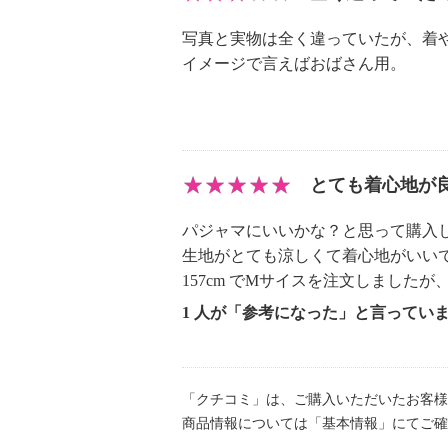
・漂白処理：塩素系・酸素系漂白不
・タンブル乾燥：不可
写真と実物は全く違っていたが、着
・自然乾燥：日陰の吊り干し
イメージで言えばおばさん用。
・アイロン仕上げ：可（中温）
・ドライクリーニング：不可
【個体差あり】
・個体差あり
とても着心地が
【原産国（地）】
・中国製
パジャマにいいかな？と思って購入
生地がとても涼しくて着心地がいい
157cm でMサイスを注文しました
1 人が「参考になった」と言ってい
「クチコミ」は、ご購入いただいたお客様
商品情報については「基本情報」にてご確