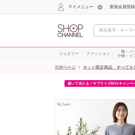
マイメニュー
新規会員登録
心おどる、瞬
靴・バ
ジュエリー
ファッション
小物・イ
SALE
>
TOPページ
ネット限定商品 すべてを
ンを2回プレゼント！
届いて当たる！サプライズBOXキャンペ
Zoom