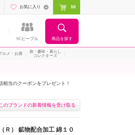
¥0
お気に入り
商品を探す
SCピープル
旅・趣味・暮らし
グルメ・お酒
コレクターズ
額相当のクーポンをプレゼント！
このブランドの新着情報を受け取る
（Ｒ） 鉱物配合加工 綿１０