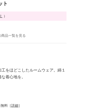
ット
ミ
）
の商品一覧を見る
加工をほどこしたルームウェア。綿１
適な着心地を。
料無料［
詳細
］