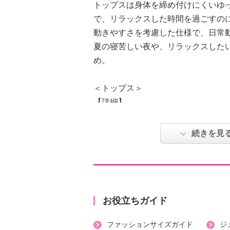
トップスは身体を締め付けにくいゆ
で、リラックスした時間を過ごすの
動きやすさを考慮した仕様で、日常
夏の寝苦しい夜や、リラックスした
め。
＜トップス＞
【詳細】
・裾スリット：約右６．５ｃｍ、左
・ポケット：なし
続きを見
【素材】
・表地：綿１００％
【メンテナンス（絵表示ラベル）】
・洗濯機：可
・漂白処理：塩素系・酸素系漂白不
お役立ちガイド
・タンブル乾燥：不可
ファッションサイズガイド
ジ
・自然乾燥：日陰の吊り干し