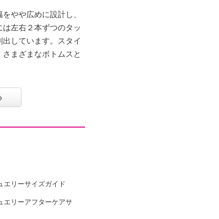
幅をやや広めに設計し、
には左右２本ずつのタッ
創出しています。スタイ
、さまざまなボトムスと
る
：ポリエステル１００％
ュエリーサイズガイド
可
ュエリーアフターケアサ