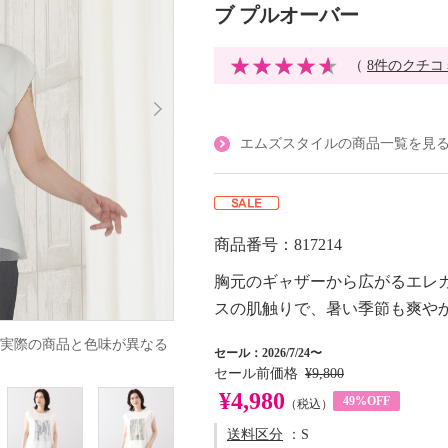
ブ プルオーバー
（
8件のクチコ
エムズスタイルの商品一覧を見
商品番号：817214
胸元のギャザーから広がるエレ
スの肌触りで、暑い季節も爽や
実際の商品と色味が異なる
セール：2026/7/24〜
セール前価格
¥9,800
¥4,980
49%OFF
（税込）
送料区分
：S