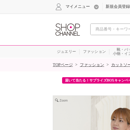
マイメニュー
新規会員登録
心おどる、瞬
靴・バ
ジュエリー
ファッション
小物・イ
SALE
>
>
TOPページ
ファッション
カットソ
ンを2回プレゼント！
届いて当たる！サプライズBOXキャンペ
Zoom