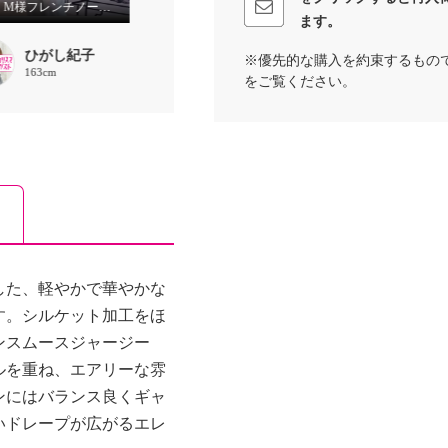
86歳、M様フレンチノースリが素敵
すっきりコーデ
大人カジュアルコー
ます。
ひがし紀子
千島里奈
千島里奈
※優先的な購入を約束するもの
163cm
157cm
157cm
をご覧ください。
した、軽やかで華やかな
す。シルケット加工をほ
ンスムースジャージー
ルを重ね、エアリーな雰
ンにはバランス良くギャ
いドレープが広がるエレ