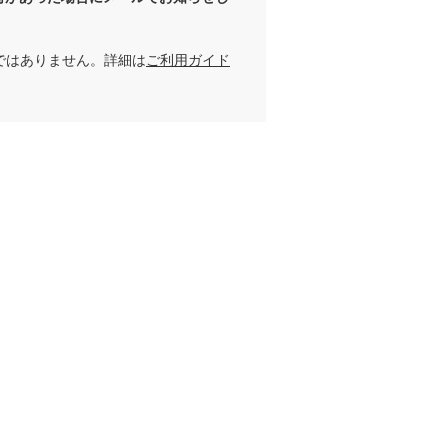
デ
爽やかカジュアルコーデ
シックな綺麗めカジュアル
重
千島里奈
千島里奈
ではありません。詳細は
ご利用ガイド
157cm
157cm