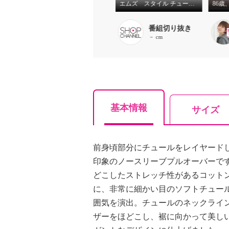
爽やか大人コーデ
エムズ スタイル チュールレイヤード 立体ノースリーブ プルオーバー
千島里奈
番組切り抜き
157cm
－ cm
基本情報
サイズ
前身頃部分にチュールをレイヤード
印象のノースリーブプルオーバーで
どこしたストレッチ性があるコット
に、非常に細かい目のソフトチュー
囲気を演出。チュールのネックライ
ザーをほどこし、裾に向かって美し