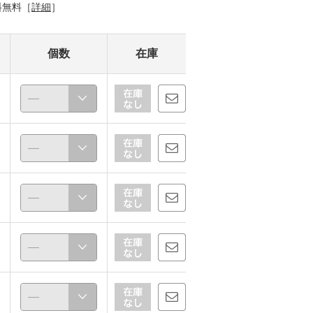
料無料［
詳細
］
個数
在庫