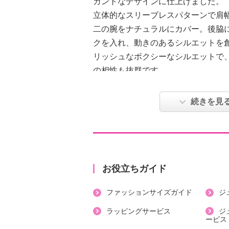
ガントなデザインに仕上げました。
立体的なスリーブレスパターンで肩
二の腕をナチュラルにカバー。後脇
クを入れ、動きのあるシルエットを
リッシュなボクシーなシルエットで
の相性も抜群です。
【詳細】
続きを見
・裏地：なし
・裾スリット：なし
・ポケット：なし
【素材】
・本体：綿１００％、チュール部分
お役立ちガイド
【メンテナンス（絵表示ラベル）】
ファッションサイズガイド
ジ
・手洗い：可
・漂白処理：塩素系・酸素系漂白不
ラッピングサービス
ジ
ービス
・タンブル乾燥：不可