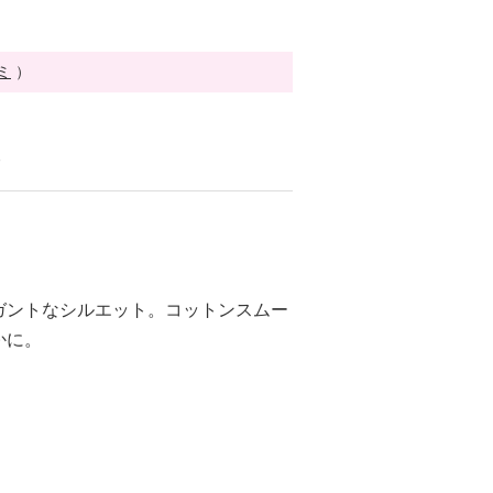
ミ
）
る
ガントなシルエット。コットンスムー
かに。